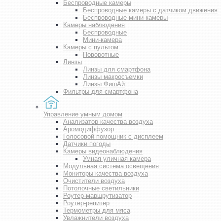
Беспроводные камеры
Беспроводные камеры с датчиком движения
Беспроводные мини-камеры
Камеры наблюдения
Беспроводные
Мини-камера
Камеры с пультом
Поворотные
Линзы
Линзы для смартфона
Линзы макросъемки
Линзы ФишАй
Фильтры для смартфона
Управление умным домом
Анализатор качества воздуха
Аромодиффузор
Голосовой помощник с дисплеем
Датчики погоды
Камеры видеонаблюдения
Умная уличная камера
Модульная система освещения
Мониторы качества воздуха
Очистители воздуха
Потолочные светильники
Роутер-маршрутизатор
Роутер-репитер
Термометры для мяса
Увлажнители воздуха