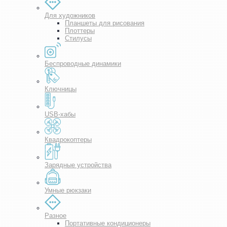
Для художников
Планшеты для рисования
Плоттеры
Стилусы
Беспроводные динамики
Ключницы
USB-хабы
Квадрокоптеры
Зарядные устройства
Умные рюкзаки
Разное
Портативные кондиционеры