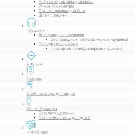
Нейростимуляторы для мозга
Умные глюкометры
Фитнес-трекеры для бега
Шлем с рацией
Наушники
Беспроводные наушники
Беспроводные полноразмерные наушники
Проводные наушники
Проводные полноразмерные наушники
Стилусы
Трекеры
Стабилизаторы для видео
Умные браслеты
Браслет-будильник
Фитнес-браслеты для детей
Фото-Видео