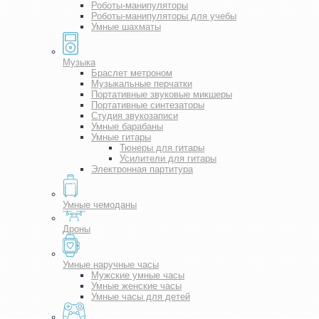
Роботы-манипуляторы
Роботы-манипуляторы для учебы
Умные шахматы
Музыка
Браслет метроном
Музыкальные перчатки
Портативные звуковые микшеры
Портативные синтезаторы
Студия звукозаписи
Умные барабаны
Умные гитары
Тюнеры для гитары
Усилители для гитары
Электронная партитура
Умные чемоданы
Дроны
Умные наручные часы
Мужские умные часы
Умные женские часы
Умные часы для детей