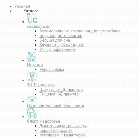
Главная
Каталог
Аксессуары
Автомобильные крепления для смартфона
Беруши для концертов
Беруши для сна
Звуковые зубные щетки
Умные переводчики
Игрушки
Робот-собака
3D Технологии
Вакуумный 3Д принтер
Пищевой 3Д принтер
Очки виртуальной реальности
Спорт и здоровье
Дыхательные тренажеры
Корректор осанки
Мотошлем с гарнитурой