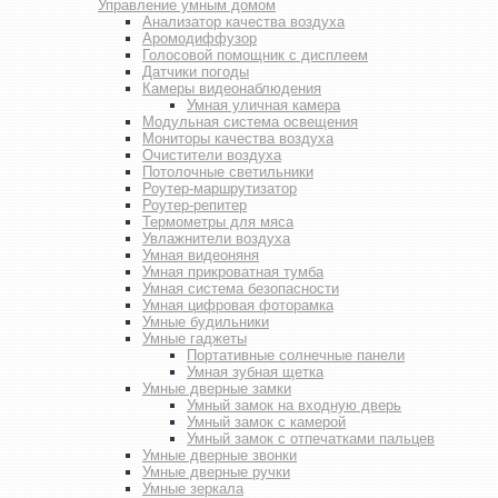
Управление умным домом
Анализатор качества воздуха
Аромодиффузор
Голосовой помощник с дисплеем
Датчики погоды
Камеры видеонаблюдения
Умная уличная камера
Модульная система освещения
Мониторы качества воздуха
Очистители воздуха
Потолочные светильники
Роутер-маршрутизатор
Роутер-репитер
Термометры для мяса
Увлажнители воздуха
Умная видеоняня
Умная прикроватная тумба
Умная система безопасности
Умная цифровая фоторамка
Умные будильники
Умные гаджеты
Портативные солнечные панели
Умная зубная щетка
Умные дверные замки
Умный замок на входную дверь
Умный замок с камерой
Умный замок с отпечатками пальцев
Умные дверные звонки
Умные дверные ручки
Умные зеркала