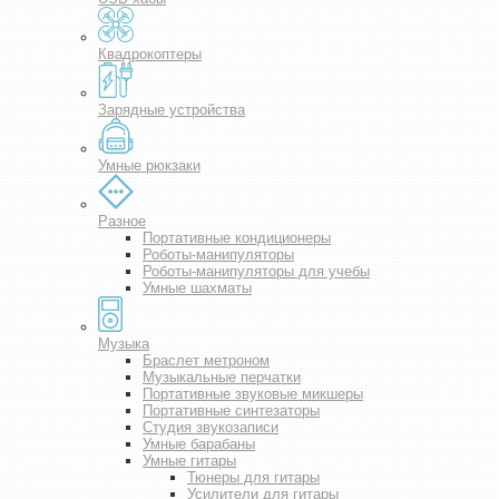
Квадрокоптеры
Зарядные устройства
Умные рюкзаки
Разное
Портативные кондиционеры
Роботы-манипуляторы
Роботы-манипуляторы для учебы
Умные шахматы
Музыка
Браслет метроном
Музыкальные перчатки
Портативные звуковые микшеры
Портативные синтезаторы
Студия звукозаписи
Умные барабаны
Умные гитары
Тюнеры для гитары
Усилители для гитары