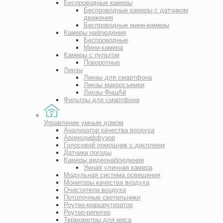
Беспроводные камеры
Беспроводные камеры с датчиком
движения
Беспроводные мини-камеры
Камеры наблюдения
Беспроводные
Мини-камера
Камеры с пультом
Поворотные
Линзы
Линзы для смартфона
Линзы макросъемки
Линзы ФишАй
Фильтры для смартфона
Управление умным домом
Анализатор качества воздуха
Аромодиффузор
Голосовой помощник с дисплеем
Датчики погоды
Камеры видеонаблюдения
Умная уличная камера
Модульная система освещения
Мониторы качества воздуха
Очистители воздуха
Потолочные светильники
Роутер-маршрутизатор
Роутер-репитер
Термометры для мяса