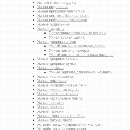
Увлажнители воздуха
Умная видеоняня
Умная прикроватная тумба
Умная система безопасности
Умная цифровая фоторамка
Умные будильники
Умные гаджеты
Портативные солнечные панели
Умная зубная щетка
Умные дверные замки
Умный замок на входную дверь
Умный замок с камерой
Умный замок с отпечатками пальцев
Умные дверные звонки
Умные дверные ручки
Умные зеркала
Умные зеркала для ванной комнаты
Умные кофемашины
Умные лампочки
Умные микроволновые печи
Умные мусорные ведра
Умные настенные часы
Умные настольные лампы
Умные ночники
Умные роутеры
Умные чайники
Умные электронные сейфы
Умный датчик дыма
Устройства для управления жалюзи
Устройства для успокоения