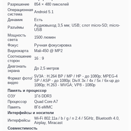
Разрешение
854 × 480 пикселей
Операционная
Android 5.1
система
Динамик
Есть
Аудиовыход 3,5 мм; USB; слот micro-SD; micro-
Разъёмы
USB
Мощность
1500 люмен
света
Фокус
Ручная фокусировка
Видеокарта
Mali-450 @ MP2
Соотношение
16 : 9
сторон
Диагональ
До 2,5 метров
экрана
5V3A : H.264 BP / MP / HP - до 1080p; MPEG-4
Формат фото/
SP / ASP - до 1080p; DivX 3x / 4x / 5x / 6x-up до
видео
1080p; H.263 - WVGA; VP8 - 1080p
Память и процессор
ОЗУ
1Гб DDR3
Процессор
Quad Core A7
Память
8Гб eMMC
Интерфейсы и носители
Wi-Fi 802.11a / b / g / n 2.4 / 5GHz, Bluetooth 4.0,
Интерфейсы
Airplay, Miracast
Совместимость