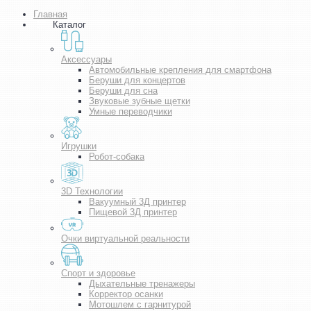
Главная
Каталог
Аксессуары
Автомобильные крепления для смартфона
Беруши для концертов
Беруши для сна
Звуковые зубные щетки
Умные переводчики
Игрушки
Робот-собака
3D Технологии
Вакуумный 3Д принтер
Пищевой 3Д принтер
Очки виртуальной реальности
Спорт и здоровье
Дыхательные тренажеры
Корректор осанки
Мотошлем с гарнитурой