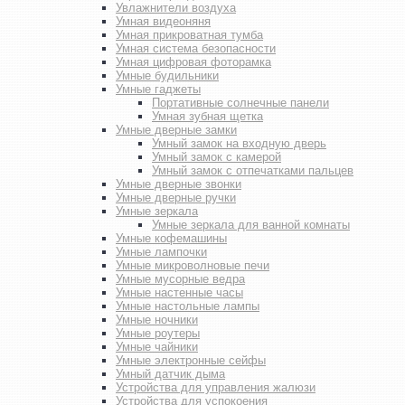
Увлажнители воздуха
Умная видеоняня
Умная прикроватная тумба
Умная система безопасности
Умная цифровая фоторамка
Умные будильники
Умные гаджеты
Портативные солнечные панели
Умная зубная щетка
Умные дверные замки
Умный замок на входную дверь
Умный замок с камерой
Умный замок с отпечатками пальцев
Умные дверные звонки
Умные дверные ручки
Умные зеркала
Умные зеркала для ванной комнаты
Умные кофемашины
Умные лампочки
Умные микроволновые печи
Умные мусорные ведра
Умные настенные часы
Умные настольные лампы
Умные ночники
Умные роутеры
Умные чайники
Умные электронные сейфы
Умный датчик дыма
Устройства для управления жалюзи
Устройства для успокоения