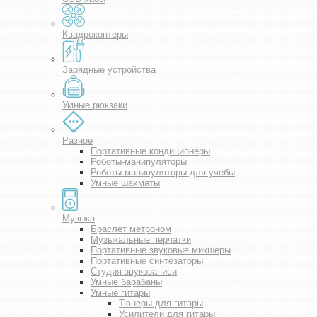
Квадрокоптеры
Зарядные устройства
Умные рюкзаки
Разное
Портативные кондиционеры
Роботы-манипуляторы
Роботы-манипуляторы для учебы
Умные шахматы
Музыка
Браслет метроном
Музыкальные перчатки
Портативные звуковые микшеры
Портативные синтезаторы
Студия звукозаписи
Умные барабаны
Умные гитары
Тюнеры для гитары
Усилители для гитары