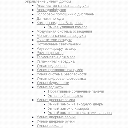
Управление умным домом
Анализатор качества воздуха
Аромодиффузор
Голосовой помощник с дисплеем
Датчики погоды
Камеры видеонаблюдения
Умная уличная камера
Модульная система освещения
Мониторы качества воздуха
Очистители воздуха
Потолочные светильники
Роутер-маршрутизатор
Роутер-репитер
Термометры для мяса
Увлажнители воздуха
Умная видеоняня
Умная прикроватная тумба
Умная система безопасности
Умная цифровая фоторамка
Умные будильники
Умные гаджеты
Портативные солнечные панели
Умная зубная щетка
Умные дверные замки
Умный замок на входную дверь
Умный замок с камерой
Умный замок с отпечатками пальцев
Умные дверные звонки
Умные дверные ручки
Умные зеркала