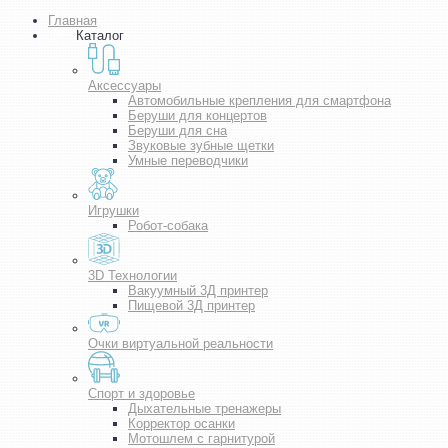
Главная
Каталог
Аксессуары
Автомобильные крепления для смартфона
Беруши для концертов
Беруши для сна
Звуковые зубные щетки
Умные переводчики
Игрушки
Робот-собака
3D Технологии
Вакуумный 3Д принтер
Пищевой 3Д принтер
Очки виртуальной реальности
Спорт и здоровье
Дыхательные тренажеры
Корректор осанки
Мотошлем с гарнитурой