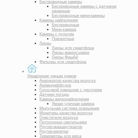
Беспроводные камеры
Беспроводные камеры с датчиком
движения
Беспроводные мини-камеры
Камеры наблюдения
Беспроводные
Мини-камера
Камеры с пультом
Поворотные
Линзы
Линзы для смартфона
Линзы макросъемки
Линзы ФишАй
Фильтры для смартфона
Управление умным домом
Анализатор качества воздуха
Аромодиффузор
Голосовой помощник с дисплеем
Датчики погоды
Камеры видеонаблюдения
Умная уличная камера
Модульная система освещения
Мониторы качества воздуха
Очистители воздуха
Потолочные светильники
Роутер-маршрутизатор
Роутер-репитер
Термометры для мяса