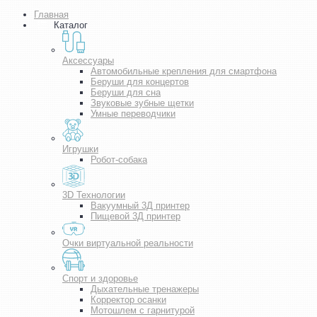
Главная
Каталог
Аксессуары
Автомобильные крепления для смартфона
Беруши для концертов
Беруши для сна
Звуковые зубные щетки
Умные переводчики
Игрушки
Робот-собака
3D Технологии
Вакуумный 3Д принтер
Пищевой 3Д принтер
Очки виртуальной реальности
Спорт и здоровье
Дыхательные тренажеры
Корректор осанки
Мотошлем с гарнитурой