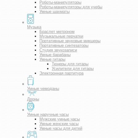
Роботы-манипуляторы
Роботы-манипуляторы для учебы
Умные шахматы
Музыка
Браслет метроном
Музыкальные перчатки
Портативные звуковые микшеры
Портативные синтезаторы
Студия звукозаписи
Умные барабаны
Умные гитары
Тюнеры для гитары
Усилители для гитары
Электронная партитура
Умные чемоданы
Дроны
Умные наручные часы
Мужские умные часы
Умные женские часы
Умные часы для детей