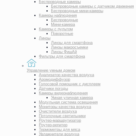
Беспроводные камеры
Беспроводные камеры с датчиком движения
Беспроводные мини-камеры
Камеры наблюдения
Беспроводные
Мини-камера
Камеры с пультом
Поворотные
Линзы
Линзы для смартфона
Линзы макросъемки
Линзы ФишАй
Фильтры для смартфона
Управление умным домом
Анализатор качества воздуха
Аромодиффузор
Голосовой помощник с дисплеем
Датчики погоды
Камеры видеонаблюдения
Умная уличная камера
Модульная система освещения
Мониторы качества воздуха
Очистители воздуха
Потолочные светильники
Роутер-маршрутизатор
Роутер-репитер
Термометры для мяса
Увлажнители воздуха