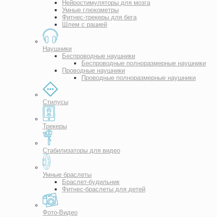
Нейростимуляторы для мозга
Умные глюкометры
Фитнес-трекеры для бега
Шлем с рацией
Наушники
Беспроводные наушники
Беспроводные полноразмерные наушники
Проводные наушники
Проводные полноразмерные наушники
Стилусы
Трекеры
Стабилизаторы для видео
Умные браслеты
Браслет-будильник
Фитнес-браслеты для детей
Фото-Видео