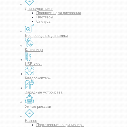
Для художников
Планшеты для рисования
Плоттеры
Стилусы
Беспроводные динамики
Ключницы
USB-хабы
Квадрокоптеры
Зарядные устройства
Умные рюкзаки
Разное
Портативные кондиционеры