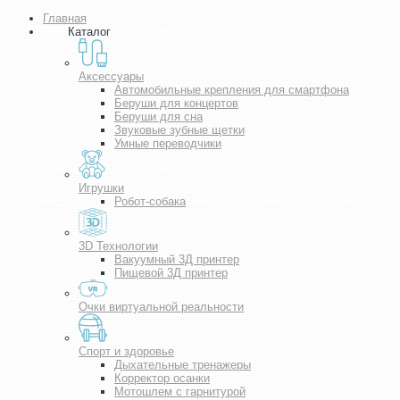
Главная
Каталог
Аксессуары
Автомобильные крепления для смартфона
Беруши для концертов
Беруши для сна
Звуковые зубные щетки
Умные переводчики
Игрушки
Робот-собака
3D Технологии
Вакуумный 3Д принтер
Пищевой 3Д принтер
Очки виртуальной реальности
Спорт и здоровье
Дыхательные тренажеры
Корректор осанки
Мотошлем с гарнитурой