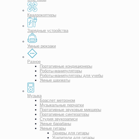
Квадрокоптеры
Зарядные устройства
Умные рюкзаки
Разное
Портативные кондиционеры
Роботы-манипуляторы
Роботы-манипуляторы для учебы
Умные шахматы
Музыка
Браслет метроном
Музыкальные перчатки
Портативные звуковые микшеры
Портативные синтезаторы
Студия звукозаписи
Умные барабаны
Умные гитары
Тюнеры для гитары
Усилители для гитары