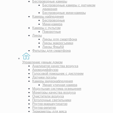
Беспроводные камеры
Беспроводные камеры с датчиком
движения
Беспроводные мини-камеры
Камеры наблюдения
Беспроводные
Мини-камера
Камеры с пультом
Поворотные
Линзы
Линзы для смартфона
Линзы макросъемки
Линзы ФишАй
Фильтры для смартфона
Управление умным домом
Анализатор качества воздуха
Аромодиффузор
Голосовой помощник с дисплеем
Датчики погоды
Камеры видеонаблюдения
Умная уличная камера
Модульная система освещения
Мониторы качества воздуха
Очистители воздуха
Потолочные светильники
Роутер-маршрутизатор
Роутер-репитер
Термометры для мяса