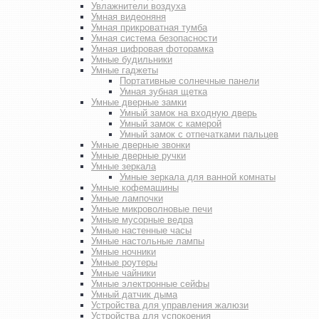
Увлажнители воздуха
Умная видеоняня
Умная прикроватная тумба
Умная система безопасности
Умная цифровая фоторамка
Умные будильники
Умные гаджеты
Портативные солнечные панели
Умная зубная щетка
Умные дверные замки
Умный замок на входную дверь
Умный замок с камерой
Умный замок с отпечатками пальцев
Умные дверные звонки
Умные дверные ручки
Умные зеркала
Умные зеркала для ванной комнаты
Умные кофемашины
Умные лампочки
Умные микроволновые печи
Умные мусорные ведра
Умные настенные часы
Умные настольные лампы
Умные ночники
Умные роутеры
Умные чайники
Умные электронные сейфы
Умный датчик дыма
Устройства для управления жалюзи
Устройства для успокоения