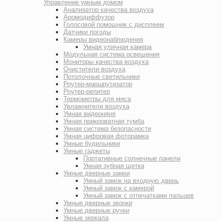
Управление умным домом
Анализатор качества воздуха
Аромодиффузор
Голосовой помощник с дисплеем
Датчики погоды
Камеры видеонаблюдения
Умная уличная камера
Модульная система освещения
Мониторы качества воздуха
Очистители воздуха
Потолочные светильники
Роутер-маршрутизатор
Роутер-репитер
Термометры для мяса
Увлажнители воздуха
Умная видеоняня
Умная прикроватная тумба
Умная система безопасности
Умная цифровая фоторамка
Умные будильники
Умные гаджеты
Портативные солнечные панели
Умная зубная щетка
Умные дверные замки
Умный замок на входную дверь
Умный замок с камерой
Умный замок с отпечатками пальцев
Умные дверные звонки
Умные дверные ручки
Умные зеркала