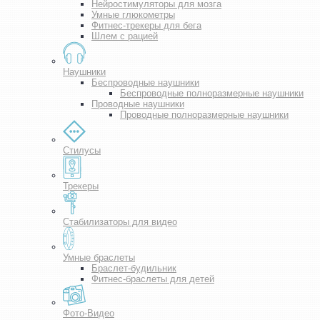
Нейростимуляторы для мозга
Умные глюкометры
Фитнес-трекеры для бега
Шлем с рацией
Наушники
Беспроводные наушники
Беспроводные полноразмерные наушники
Проводные наушники
Проводные полноразмерные наушники
Стилусы
Трекеры
Стабилизаторы для видео
Умные браслеты
Браслет-будильник
Фитнес-браслеты для детей
Фото-Видео