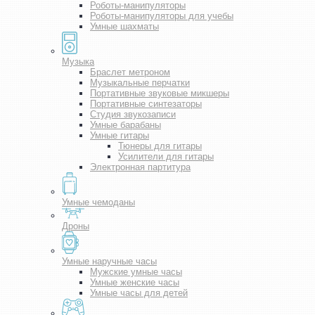
Роботы-манипуляторы
Роботы-манипуляторы для учебы
Умные шахматы
Музыка
Браслет метроном
Музыкальные перчатки
Портативные звуковые микшеры
Портативные синтезаторы
Студия звукозаписи
Умные барабаны
Умные гитары
Тюнеры для гитары
Усилители для гитары
Электронная партитура
Умные чемоданы
Дроны
Умные наручные часы
Мужские умные часы
Умные женские часы
Умные часы для детей