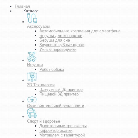
Главная
Каталог
Аксессуары
Автомобильные крепления для смартфона
Беруши для концертов
Беруши для сна
Звуковые зубные щетки
Умные переводчики
Игрушки
Робот-собака
3D Технологии
Вакуумный 3Д принтер
Пищевой 3Д принтер
Очки виртуальной реальности
Спорт и здоровье
Дыхательные тренажеры
Корректор осанки
Мотошлем с гарнитурой