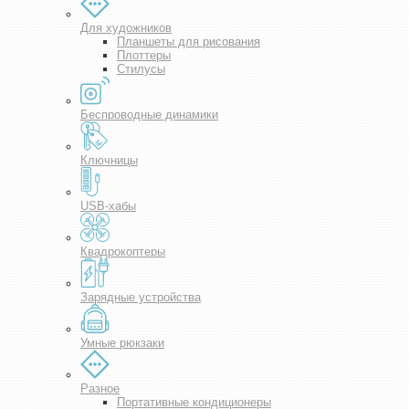
Для художников
Планшеты для рисования
Плоттеры
Стилусы
Беспроводные динамики
Ключницы
USB-хабы
Квадрокоптеры
Зарядные устройства
Умные рюкзаки
Разное
Портативные кондиционеры