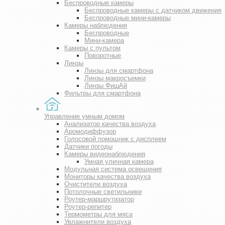
Беспроводные камеры
Беспроводные камеры с датчиком движения
Беспроводные мини-камеры
Камеры наблюдения
Беспроводные
Мини-камера
Камеры с пультом
Поворотные
Линзы
Линзы для смартфона
Линзы макросъемки
Линзы ФишАй
Фильтры для смартфона
Управление умным домом
Анализатор качества воздуха
Аромодиффузор
Голосовой помощник с дисплеем
Датчики погоды
Камеры видеонаблюдения
Умная уличная камера
Модульная система освещения
Мониторы качества воздуха
Очистители воздуха
Потолочные светильники
Роутер-маршрутизатор
Роутер-репитер
Термометры для мяса
Увлажнители воздуха