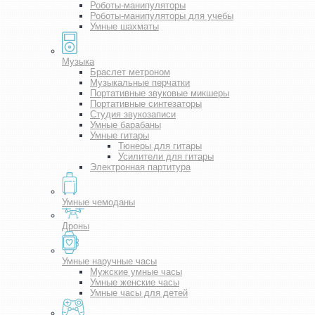
Роботы-манипуляторы
Роботы-манипуляторы для учебы
Умные шахматы
Музыка
Браслет метроном
Музыкальные перчатки
Портативные звуковые микшеры
Портативные синтезаторы
Студия звукозаписи
Умные барабаны
Умные гитары
Тюнеры для гитары
Усилители для гитары
Электронная партитура
Умные чемоданы
Дроны
Умные наручные часы
Мужские умные часы
Умные женские часы
Умные часы для детей