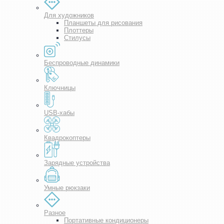
Для художников
Планшеты для рисования
Плоттеры
Стилусы
Беспроводные динамики
Ключницы
USB-хабы
Квадрокоптеры
Зарядные устройства
Умные рюкзаки
Разное
Портативные кондиционеры