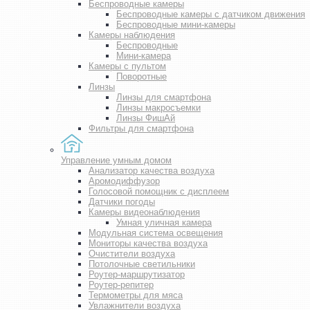
Беспроводные камеры
Беспроводные камеры с датчиком движения
Беспроводные мини-камеры
Камеры наблюдения
Беспроводные
Мини-камера
Камеры с пультом
Поворотные
Линзы
Линзы для смартфона
Линзы макросъемки
Линзы ФишАй
Фильтры для смартфона
Управление умным домом
Анализатор качества воздуха
Аромодиффузор
Голосовой помощник с дисплеем
Датчики погоды
Камеры видеонаблюдения
Умная уличная камера
Модульная система освещения
Мониторы качества воздуха
Очистители воздуха
Потолочные светильники
Роутер-маршрутизатор
Роутер-репитер
Термометры для мяса
Увлажнители воздуха