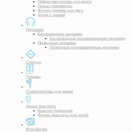
Нейростимуляторы для мозга
Умные глюкометры
Фитнес-трекеры для бега
Шлем с рацией
Наушники
Беспроводные наушники
Беспроводные полноразмерные наушники
Проводные наушники
Проводные полноразмерные наушники
Стилусы
Трекеры
Стабилизаторы для видео
Умные браслеты
Браслет-будильник
Фитнес-браслеты для детей
Фото-Видео