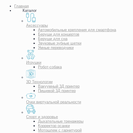
Главная
Каталог
Аксессуары
Автомобильные крепления для смартфона
Беруши для концертов
Беруши для сна
Звуковые зубные щетки
Умные переводчики
Игрушки
Робот-собака
3D Технологии
Вакуумный 3Д принтер
Пищевой 3Д принтер
Очки виртуальной реальности
Спорт и здоровье
Дыхательные тренажеры
Корректор осанки
Мотошлем с гарнитурой