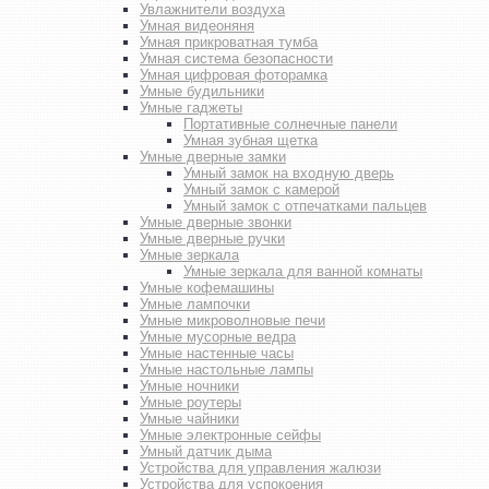
Увлажнители воздуха
Умная видеоняня
Умная прикроватная тумба
Умная система безопасности
Умная цифровая фоторамка
Умные будильники
Умные гаджеты
Портативные солнечные панели
Умная зубная щетка
Умные дверные замки
Умный замок на входную дверь
Умный замок с камерой
Умный замок с отпечатками пальцев
Умные дверные звонки
Умные дверные ручки
Умные зеркала
Умные зеркала для ванной комнаты
Умные кофемашины
Умные лампочки
Умные микроволновые печи
Умные мусорные ведра
Умные настенные часы
Умные настольные лампы
Умные ночники
Умные роутеры
Умные чайники
Умные электронные сейфы
Умный датчик дыма
Устройства для управления жалюзи
Устройства для успокоения