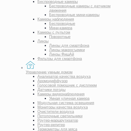
Беспроводные камеры
Беспроводные камеры с датчиком
движения
Беспроводные мини-камеры
Камеры наблюдения
Беспроводные
Мини-камера
Камеры с пультом
Поворотные
Линзы
Линзы для смартфона
Линзы макросъемки
Линзы ФишАй
Фильтры для смартфона
Управление умным домом
Анализатор качества воздуха
Аромодиффузор
Голосовой помощник с дисплеем
Датчики погоды
Камеры видеонаблюдения
Умная уличная камера
Модульная система освещения
Мониторы качества воздуха
Очистители воздуха
Потолочные светильники
Роутер-маршрутизатор
Роутер-репитер
Термометры для мяса