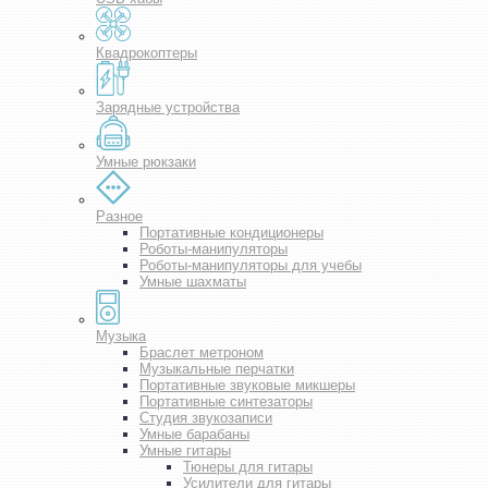
Квадрокоптеры
Зарядные устройства
Умные рюкзаки
Разное
Портативные кондиционеры
Роботы-манипуляторы
Роботы-манипуляторы для учебы
Умные шахматы
Музыка
Браслет метроном
Музыкальные перчатки
Портативные звуковые микшеры
Портативные синтезаторы
Студия звукозаписи
Умные барабаны
Умные гитары
Тюнеры для гитары
Усилители для гитары