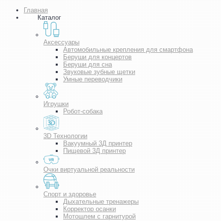
Главная
Каталог
Аксессуары
Автомобильные крепления для смартфона
Беруши для концертов
Беруши для сна
Звуковые зубные щетки
Умные переводчики
Игрушки
Робот-собака
3D Технологии
Вакуумный 3Д принтер
Пищевой 3Д принтер
Очки виртуальной реальности
Спорт и здоровье
Дыхательные тренажеры
Корректор осанки
Мотошлем с гарнитурой