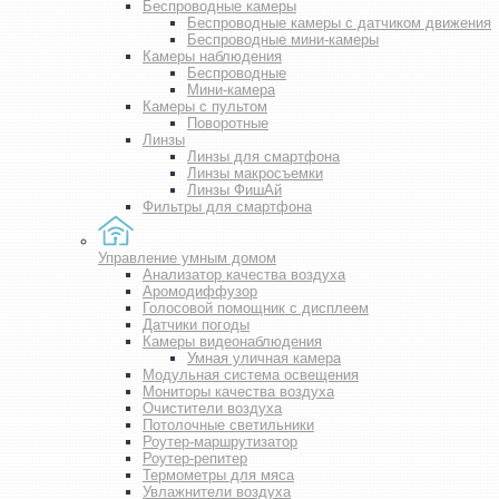
Беспроводные камеры
Беспроводные камеры с датчиком движения
Беспроводные мини-камеры
Камеры наблюдения
Беспроводные
Мини-камера
Камеры с пультом
Поворотные
Линзы
Линзы для смартфона
Линзы макросъемки
Линзы ФишАй
Фильтры для смартфона
Управление умным домом
Анализатор качества воздуха
Аромодиффузор
Голосовой помощник с дисплеем
Датчики погоды
Камеры видеонаблюдения
Умная уличная камера
Модульная система освещения
Мониторы качества воздуха
Очистители воздуха
Потолочные светильники
Роутер-маршрутизатор
Роутер-репитер
Термометры для мяса
Увлажнители воздуха