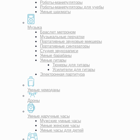
Роботы-манипуляторы
Роботы-манипуляторы для учебы
Умные шахматы
Музыка
Браслет метроном
Музыкальные перчатки
Портативные звуковые микшеры
Портативные синтезаторы
Студия звукозаписи
Умные барабаны
Умные гитары
Тюнеры для гитары
Усилители для гитары
Электронная партитура
Умные чемоданы
Дроны
Умные наручные часы
Мужские умные часы
Умные женские часы
Умные часы для детей