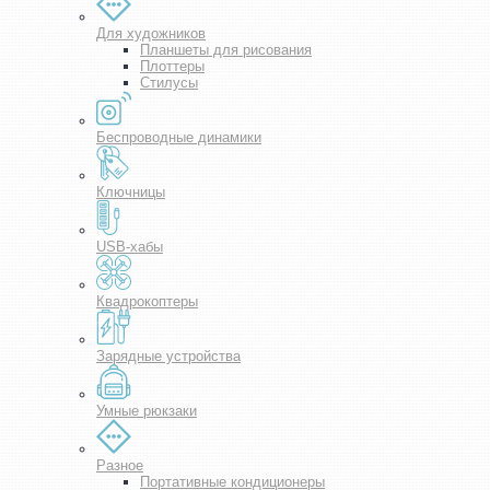
Для художников
Планшеты для рисования
Плоттеры
Стилусы
Беспроводные динамики
Ключницы
USB-хабы
Квадрокоптеры
Зарядные устройства
Умные рюкзаки
Разное
Портативные кондиционеры