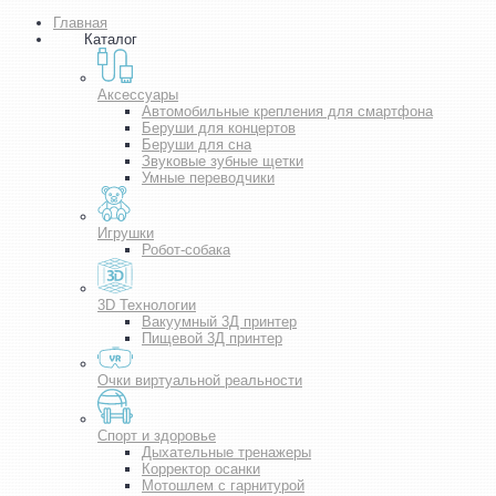
Главная
Каталог
Аксессуары
Автомобильные крепления для смартфона
Беруши для концертов
Беруши для сна
Звуковые зубные щетки
Умные переводчики
Игрушки
Робот-собака
3D Технологии
Вакуумный 3Д принтер
Пищевой 3Д принтер
Очки виртуальной реальности
Спорт и здоровье
Дыхательные тренажеры
Корректор осанки
Мотошлем с гарнитурой