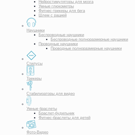
Нейростимуляторы для мозга
Умные глюкометры
Фитнес-трекеры для бега
Шлем с рацией
Наушники
Беспроводные наушники
Беспроводные полноразмерные наушники
Проводные наушники
Проводные полноразмерные наушники
Стилусы
Трекеры
Стабилизаторы для видео
Умные браслеты
Браслет-будильник
Фитнес-браслеты для детей
Фото-Видео