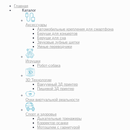
Главная
Каталог
Аксессуары
Автомобильные крепления для смартфона
Беруши для концертов
Беруши для сна
Звуковые зубные щетки
Умные переводчики
Игрушки
Робот-собака
3D Технологии
Вакуумный 3Д принтер
Пищевой 3Д принтер
Очки виртуальной реальности
Спорт и здоровье
Дыхательные тренажеры
Корректор осанки
Мотошлем с гарнитурой