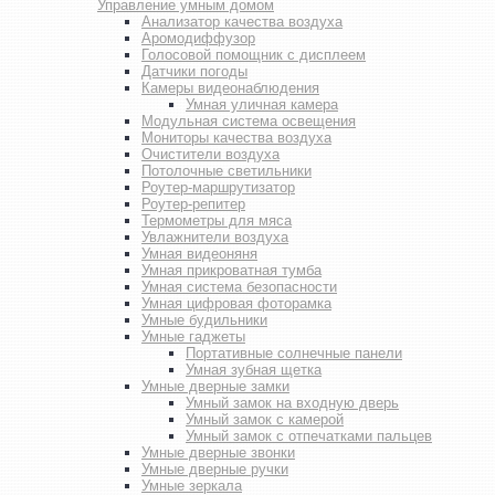
Управление умным домом
Анализатор качества воздуха
Аромодиффузор
Голосовой помощник с дисплеем
Датчики погоды
Камеры видеонаблюдения
Умная уличная камера
Модульная система освещения
Мониторы качества воздуха
Очистители воздуха
Потолочные светильники
Роутер-маршрутизатор
Роутер-репитер
Термометры для мяса
Увлажнители воздуха
Умная видеоняня
Умная прикроватная тумба
Умная система безопасности
Умная цифровая фоторамка
Умные будильники
Умные гаджеты
Портативные солнечные панели
Умная зубная щетка
Умные дверные замки
Умный замок на входную дверь
Умный замок с камерой
Умный замок с отпечатками пальцев
Умные дверные звонки
Умные дверные ручки
Умные зеркала