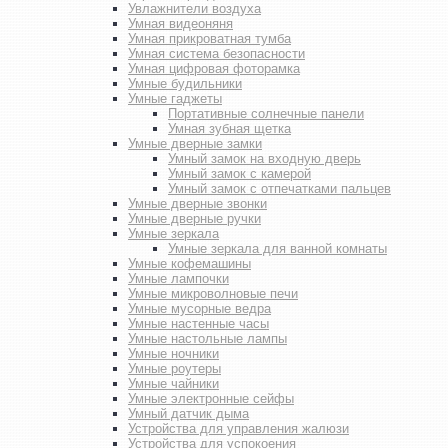
Увлажнители воздуха
Умная видеоняня
Умная прикроватная тумба
Умная система безопасности
Умная цифровая фоторамка
Умные будильники
Умные гаджеты
Портативные солнечные панели
Умная зубная щетка
Умные дверные замки
Умный замок на входную дверь
Умный замок с камерой
Умный замок с отпечатками пальцев
Умные дверные звонки
Умные дверные ручки
Умные зеркала
Умные зеркала для ванной комнаты
Умные кофемашины
Умные лампочки
Умные микроволновые печи
Умные мусорные ведра
Умные настенные часы
Умные настольные лампы
Умные ночники
Умные роутеры
Умные чайники
Умные электронные сейфы
Умный датчик дыма
Устройства для управления жалюзи
Устройства для успокоения