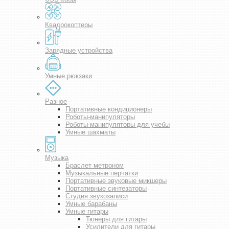
Квадрокоптеры
Зарядные устройства
Умные рюкзаки
Разное
Портативные кондиционеры
Роботы-манипуляторы
Роботы-манипуляторы для учебы
Умные шахматы
Музыка
Браслет метроном
Музыкальные перчатки
Портативные звуковые микшеры
Портативные синтезаторы
Студия звукозаписи
Умные барабаны
Умные гитары
Тюнеры для гитары
Усилители для гитары