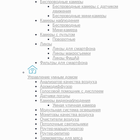
Беспроводные камеры
Беспроводные камеры с датчиком
движения
Беспроводные мини-камеры
Камеры наблюдения
Беспроводные
Мини-камера
Камеры с пультом
Поворотные
Линзы
Линзы для смартфона
Линзы макросъемки
Линзы ФишАй
Фильтры для смартфона
Управление умным домом
Анализатор качества воздуха
Аромодиффузор
Голосовой помощник с дисплеем
Датчики погоды
Камеры видеонаблюдения
Умная уличная камера
Модульная система освещения
Мониторы качества воздуха
Очистители воздуха
Потолочные светильники
Роутер-маршрутизатор
Роутер-репитер
Термометры для мяса