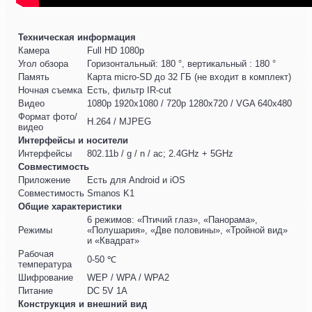
Техническая информация
Камера
Full HD 1080p
Угол обзора
Горизонтальный: 180 °, вертикальный : 180 °
Память
Карта micro-SD до 32 ГБ (не входит в комплект)
Ночная съемка
Есть, фильтр IR-cut
Видео
1080p 1920x1080 / 720p 1280x720 / VGA 640x480
Формат фото/
H.264 / MJPEG
видео
Интерфейсы и носители
Интерфейсы
802.11b / g / n / ac; 2.4GHz + 5GHz
Совместимость
Приложение
Есть для Android и iOS
Совместимость
Smanos K1
Общие характеристики
6 режимов: «Птичий глаз», «Панорама»,
Режимы
«Полушария», «Две половины», «Тройной вид»
и «Квадрат»
Рабочая
0-50 ℃
температура
Шифрование
WEP / WPA / WPA2
Питание
DC 5V 1A
Конструкция и внешний вид