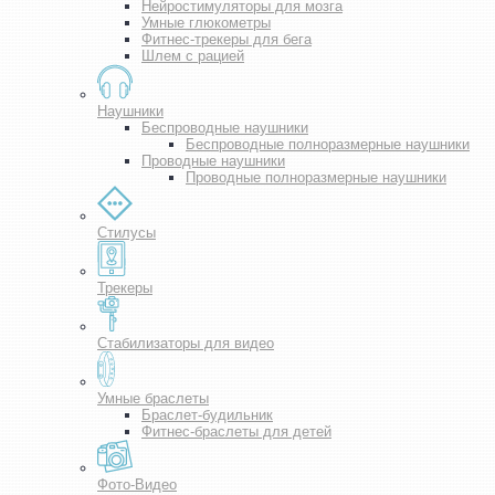
Нейростимуляторы для мозга
Умные глюкометры
Фитнес-трекеры для бега
Шлем с рацией
Наушники
Беспроводные наушники
Беспроводные полноразмерные наушники
Проводные наушники
Проводные полноразмерные наушники
Стилусы
Трекеры
Стабилизаторы для видео
Умные браслеты
Браслет-будильник
Фитнес-браслеты для детей
Фото-Видео