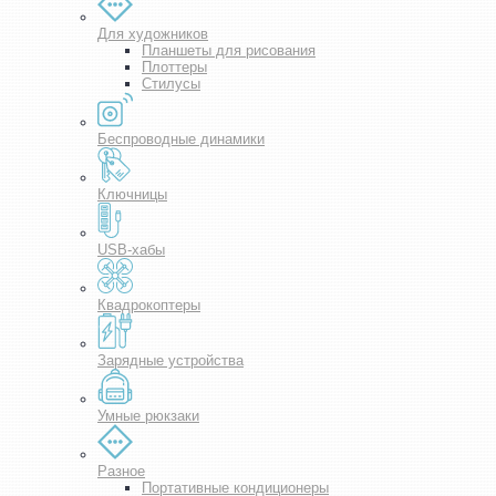
Для художников
Планшеты для рисования
Плоттеры
Стилусы
Беспроводные динамики
Ключницы
USB-хабы
Квадрокоптеры
Зарядные устройства
Умные рюкзаки
Разное
Портативные кондиционеры