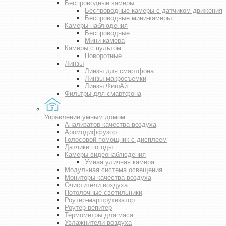
Беспроводные камеры
Беспроводные камеры с датчиком движения
Беспроводные мини-камеры
Камеры наблюдения
Беспроводные
Мини-камера
Камеры с пультом
Поворотные
Линзы
Линзы для смартфона
Линзы макросъемки
Линзы ФишАй
Фильтры для смартфона
Управление умным домом
Анализатор качества воздуха
Аромодиффузор
Голосовой помощник с дисплеем
Датчики погоды
Камеры видеонаблюдения
Умная уличная камера
Модульная система освещения
Мониторы качества воздуха
Очистители воздуха
Потолочные светильники
Роутер-маршрутизатор
Роутер-репитер
Термометры для мяса
Увлажнители воздуха