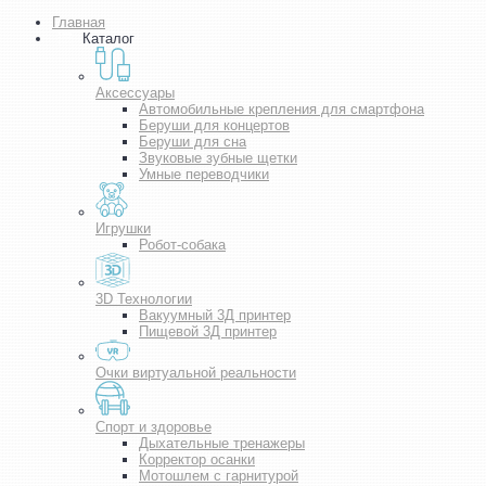
Главная
Каталог
Аксессуары
Автомобильные крепления для смартфона
Беруши для концертов
Беруши для сна
Звуковые зубные щетки
Умные переводчики
Игрушки
Робот-собака
3D Технологии
Вакуумный 3Д принтер
Пищевой 3Д принтер
Очки виртуальной реальности
Спорт и здоровье
Дыхательные тренажеры
Корректор осанки
Мотошлем с гарнитурой