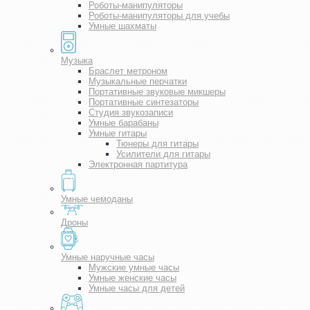
Роботы-манипуляторы
Роботы-манипуляторы для учебы
Умные шахматы
Музыка
Браслет метроном
Музыкальные перчатки
Портативные звуковые микшеры
Портативные синтезаторы
Студия звукозаписи
Умные барабаны
Умные гитары
Тюнеры для гитары
Усилители для гитары
Электронная партитура
Умные чемоданы
Дроны
Умные наручные часы
Мужские умные часы
Умные женские часы
Умные часы для детей