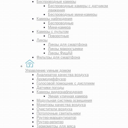
Беспроводные камеры
Беспроводные камеры с датчиком
движения
Беспроводные мини-камеры
Камеры наблюдения
Беспроводные
Мини-камера
Камеры с пультом
Поворотные
Линзы
Линзы для смартфона
Линзы макросъемки
Линзы ФишАй
Фильтры для смартфона
Управление умным домом
Анализатор качества воздуха
Аромодиффузор
Голосовой помощник с дисплеем
Датчики погоды
Камеры видеонаблюдения
Умная уличная камера
Модульная система освещения
Мониторы качества воздуха
Очистители воздуха
Потолочные светильники
Роутер-маршрутизатор
Роутер-репитер
Термометры для мяса