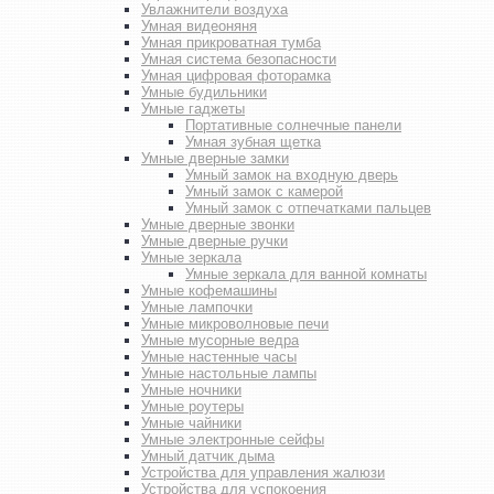
Увлажнители воздуха
Умная видеоняня
Умная прикроватная тумба
Умная система безопасности
Умная цифровая фоторамка
Умные будильники
Умные гаджеты
Портативные солнечные панели
Умная зубная щетка
Умные дверные замки
Умный замок на входную дверь
Умный замок с камерой
Умный замок с отпечатками пальцев
Умные дверные звонки
Умные дверные ручки
Умные зеркала
Умные зеркала для ванной комнаты
Умные кофемашины
Умные лампочки
Умные микроволновые печи
Умные мусорные ведра
Умные настенные часы
Умные настольные лампы
Умные ночники
Умные роутеры
Умные чайники
Умные электронные сейфы
Умный датчик дыма
Устройства для управления жалюзи
Устройства для успокоения