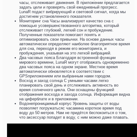
часы, отслеживает движения. В приложении предлагается
задать цели и проверять свой ежедневный прогресс.
LunaR подаст вибрирующий и световой сигнал, когда мы
достигнем установленного показателя.
Мониторинг сна Часы анализируют качество сна с
помощью усовершенствованного алгоритма, который
отслеживает глубокий, легкий сон и пробуждение.
Полученные показатели помогают понять и
оптимизировать свои привычки. На основе данных часы
автоматически определяют наиболее благоприятное время
для сна, переходя в режим его мониторинга, и
пробуждения, указывая на это легкой вибрацией.
Два часовых пояса Благодаря встроенной функции
мирового времени, LunaR могут отображать одновременно
два часовых пояса на одном экране. Местное время
автоматически обновляется в соответствии с
GPSприложением или выбранным нами городом.
Восход и заход солнца С умными часами легко
планировать свой день и отслеживать активность во
время солнечного цикла. Они оснащены функцией
отображения восхода и захода солнца. Информация видна
на циферблате и в приложении.
Водонепроницаемый корпус Уровень защиты от воды
позволяет погружатьсяс часамина короткое время под
воду до 50 метров. Нам не придётся беспокоиться о том,
что аксессуар попадет в воду, с ним можно даже плавать.