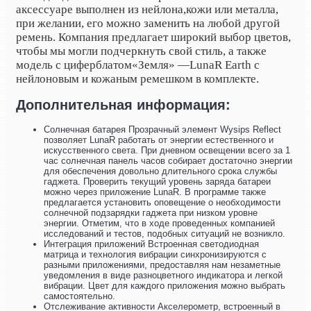
аксессуаре выполнен из нейлона,
кожи или металла,
при желании, его можно заменить на любой другой
ремень. Компания предлагает широкий выбор цветов,
чтобы мы могли подчеркнуть свой стиль, а также
модель с циферблатом
«Земля» —
LunaR Earth с
нейлоновым и кожаным ремешком в комплекте.
Дополнительная информация:
Солнечная батарея Прозрачный элемент Wysips Reflect
позволяет LunaR работать от энергии естественного и
искусственного света. При дневном освещении всего за 1
час солнечная панель часов собирает достаточно энергии
для обеспечения довольно длительного срока службы
гаджета. Проверить текущий уровень заряда батареи
можно через приложение LunaR. В программе также
предлагается установить оповещение о необходимости
солнечной подзарядки гаджета при низком уровне
энергии. Отметим, что в ходе проведенных компанией
исследований и тестов, подобных ситуаций не возникло.
Интеграция приложений Встроенная светодиодная
матрица и технология вибрации синхронизируются с
разными приложениями, предоставляя нам незаметные
уведомления в виде разноцветного индикатора и легкой
вибрации. Цвет для каждого приложения можно выбрать
самостоятельно.
Отслеживание активности Акселерометр, встроенный в