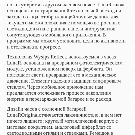
покажут время в другом часовом поясе. LunaR также
оснащены интегрированной технологией восхода и
захода солнца, отображающей точные данные для
текущего местоположения с помощью встроенных
светодиодов и на странице панели инструментов
сопутствующего мобильного приложения. В
программе мы можем установить цели по активности
и отслеживать прогресс.
Технология
Wysips Reflect, используемая в часах
LunaR, основана на прозрачном фотоэлектрическом
модуле, установленном поверх циферблата. Он
поглощает свет и превращает его в механическое
движение. Элемент надежно защищен сапфировым
стеклом. Через мобильное приложение нам
предлагается отслеживать процесс накопления
энергии в перезаряжаемой батарее и ее расход.
Дизайн часов с солнечной батареей
LunaR
Original
отличается лаконичностью, в нем нет
ничего лишнего: круглый металлический корпус с
матовым покрытием, аналоговый циферблат со
светодиодными огнями и стрелками. Ремешок в