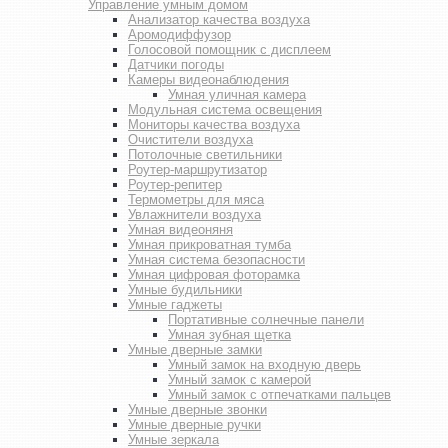
Управление умным домом
Анализатор качества воздуха
Аромодиффузор
Голосовой помощник с дисплеем
Датчики погоды
Камеры видеонаблюдения
Умная уличная камера
Модульная система освещения
Мониторы качества воздуха
Очистители воздуха
Потолочные светильники
Роутер-маршрутизатор
Роутер-репитер
Термометры для мяса
Увлажнители воздуха
Умная видеоняня
Умная прикроватная тумба
Умная система безопасности
Умная цифровая фоторамка
Умные будильники
Умные гаджеты
Портативные солнечные панели
Умная зубная щетка
Умные дверные замки
Умный замок на входную дверь
Умный замок с камерой
Умный замок с отпечатками пальцев
Умные дверные звонки
Умные дверные ручки
Умные зеркала