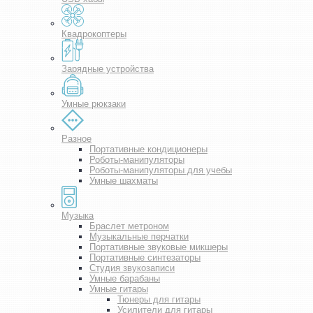
Квадрокоптеры
Зарядные устройства
Умные рюкзаки
Разное
Портативные кондиционеры
Роботы-манипуляторы
Роботы-манипуляторы для учебы
Умные шахматы
Музыка
Браслет метроном
Музыкальные перчатки
Портативные звуковые микшеры
Портативные синтезаторы
Студия звукозаписи
Умные барабаны
Умные гитары
Тюнеры для гитары
Усилители для гитары