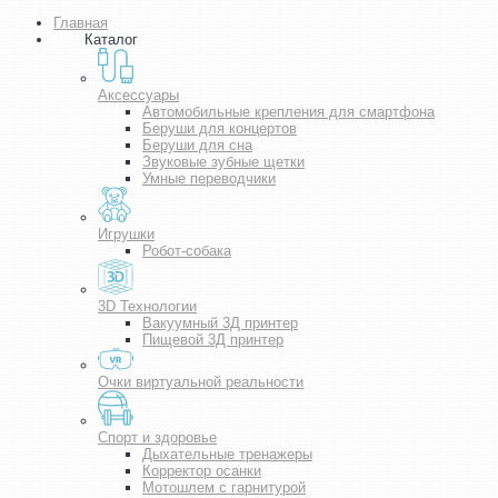
Главная
Каталог
Аксессуары
Автомобильные крепления для смартфона
Беруши для концертов
Беруши для сна
Звуковые зубные щетки
Умные переводчики
Игрушки
Робот-собака
3D Технологии
Вакуумный 3Д принтер
Пищевой 3Д принтер
Очки виртуальной реальности
Спорт и здоровье
Дыхательные тренажеры
Корректор осанки
Мотошлем с гарнитурой