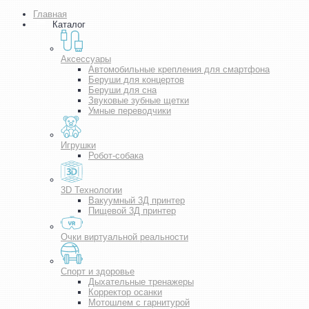
Главная
Каталог
Аксессуары
Автомобильные крепления для смартфона
Беруши для концертов
Беруши для сна
Звуковые зубные щетки
Умные переводчики
Игрушки
Робот-собака
3D Технологии
Вакуумный 3Д принтер
Пищевой 3Д принтер
Очки виртуальной реальности
Спорт и здоровье
Дыхательные тренажеры
Корректор осанки
Мотошлем с гарнитурой