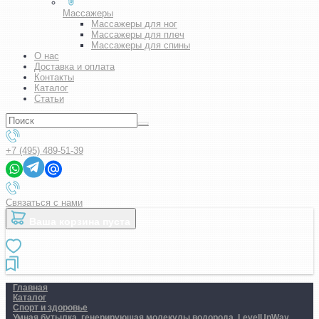
Массажеры
Массажеры для ног
Массажеры для плеч
Массажеры для спины
О нас
Доставка и оплата
Контакты
Каталог
Статьи
+7 (495) 489-51-39
Связаться с нами
Ваша корзина пуста
Главная
Каталог
Спорт и здоровье
Умная бутылка, генерирующая молекулы водорода. LevelUpWay