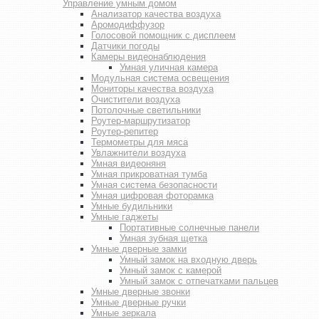
Управление умным домом
Анализатор качества воздуха
Аромодиффузор
Голосовой помощник с дисплеем
Датчики погоды
Камеры видеонаблюдения
Умная уличная камера
Модульная система освещения
Мониторы качества воздуха
Очистители воздуха
Потолочные светильники
Роутер-маршрутизатор
Роутер-репитер
Термометры для мяса
Увлажнители воздуха
Умная видеоняня
Умная прикроватная тумба
Умная система безопасности
Умная цифровая фоторамка
Умные будильники
Умные гаджеты
Портативные солнечные панели
Умная зубная щетка
Умные дверные замки
Умный замок на входную дверь
Умный замок с камерой
Умный замок с отпечатками пальцев
Умные дверные звонки
Умные дверные ручки
Умные зеркала