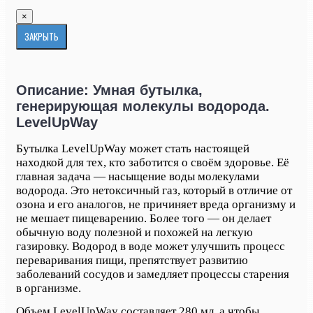
×
ЗАКРЫТЬ
Описание: Умная бутылка,
генерирующая молекулы водорода.
LevelUpWay
Бутылка
LevelUpWay
может стать настоящей
находкой для тех, кто заботится о своём
здоровье
. Её
главная задача — насыщение воды молекулами
водорода. Это нетоксичный газ, который в отличие от
озона и его аналогов, не причиняет вреда
организму
и
не мешает пищеварению. Более того — он делает
обычную воду полезной и похожей на легкую
газировку.
Водород в воде может улучшить процесс
переваривания пищи, препятствует развитию
заболеваний сосудов и замедляет процессы старения
в организме.
Объем LevelUpWay составляет 280 мл, а чтобы