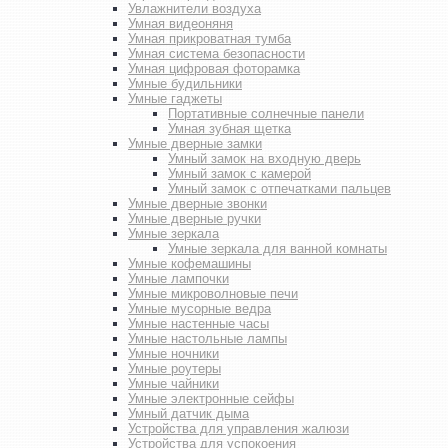
Увлажнители воздуха
Умная видеоняня
Умная прикроватная тумба
Умная система безопасности
Умная цифровая фоторамка
Умные будильники
Умные гаджеты
Портативные солнечные панели
Умная зубная щетка
Умные дверные замки
Умный замок на входную дверь
Умный замок с камерой
Умный замок с отпечатками пальцев
Умные дверные звонки
Умные дверные ручки
Умные зеркала
Умные зеркала для ванной комнаты
Умные кофемашины
Умные лампочки
Умные микроволновые печи
Умные мусорные ведра
Умные настенные часы
Умные настольные лампы
Умные ночники
Умные роутеры
Умные чайники
Умные электронные сейфы
Умный датчик дыма
Устройства для управления жалюзи
Устройства для успокоения