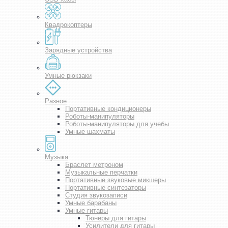
Квадрокоптеры
Зарядные устройства
Умные рюкзаки
Разное
Портативные кондиционеры
Роботы-манипуляторы
Роботы-манипуляторы для учебы
Умные шахматы
Музыка
Браслет метроном
Музыкальные перчатки
Портативные звуковые микшеры
Портативные синтезаторы
Студия звукозаписи
Умные барабаны
Умные гитары
Тюнеры для гитары
Усилители для гитары