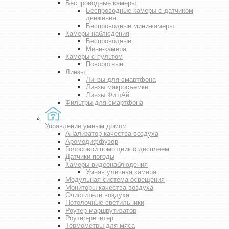
Беспроводные камеры
Беспроводные камеры с датчиком
движения
Беспроводные мини-камеры
Камеры наблюдения
Беспроводные
Мини-камера
Камеры с пультом
Поворотные
Линзы
Линзы для смартфона
Линзы макросъемки
Линзы ФишАй
Фильтры для смартфона
Управление умным домом
Анализатор качества воздуха
Аромодиффузор
Голосовой помощник с дисплеем
Датчики погоды
Камеры видеонаблюдения
Умная уличная камера
Модульная система освещения
Мониторы качества воздуха
Очистители воздуха
Потолочные светильники
Роутер-маршрутизатор
Роутер-репитер
Термометры для мяса