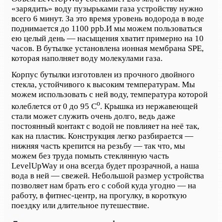
«зарядить» воду пузырьками газа устройству нужно
всего 6 минут.
За это время уровень водорода в воде
поднимается до
1100 ppb.
И мы можем пользоваться
ею целый день — насыщения
хватит примерно на 10
часов
. В бутылке установлена ионная мембрана
SPE,
которая наполняет воду молекулами
газа
.
Корпус бутылки изготовлен из прочного двойного
стекла, устойчивого к высоким температурам. Мы
можем использовать с ней воду, температура которой
о
колеблется от 0 до 95 С
. Крышка из нержавеющей
стали может служить очень долго, ведь даже
постоянн
ый контакт с
вод
ой
не повлияет на неё так,
как на пластик. Конструкция легко разбирается —
нижняя часть крепится на резьбу — так что, мы
можем без труда помыть стеклянную часть
LevelUpWay и она всегда будет прозрачной, а наша
вода в ней — свежей.
Небольшой размер устройства
позволяет нам брать его с собой куда угодно — на
работу, в фитнес-центр, на прогулку, в короткую
поездку или длительное путешествие.