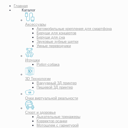
Главная
Каталог
Аксессуары
Автомобильные крепления для смартфона
Беруши для концертов
Беруши для сна
Звуковые зубные щетки
Умные переводчики
Игрушки
Робот-собака
3D Технологии
Вакуумный 3Д принтер
Пищевой 3Д принтер
Очки виртуальной реальности
Спорт и здоровье
Дыхательные тренажеры
Корректор осанки
Мотошлем с гарнитурой