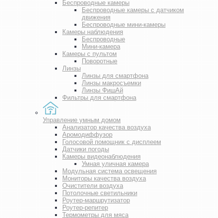
Беспроводные камеры
Беспроводные камеры с датчиком
движения
Беспроводные мини-камеры
Камеры наблюдения
Беспроводные
Мини-камера
Камеры с пультом
Поворотные
Линзы
Линзы для смартфона
Линзы макросъемки
Линзы ФишАй
Фильтры для смартфона
Управление умным домом
Анализатор качества воздуха
Аромодиффузор
Голосовой помощник с дисплеем
Датчики погоды
Камеры видеонаблюдения
Умная уличная камера
Модульная система освещения
Мониторы качества воздуха
Очистители воздуха
Потолочные светильники
Роутер-маршрутизатор
Роутер-репитер
Термометры для мяса