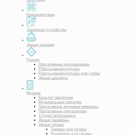
Квадрокоптеры
Зарядные устройства
Умные рюкзаки
Разное
Портативные кондиционеры
Роботы-манипуляторы
Роботы-манипуляторы для учебы
Умные шахматы
Музыка
Браслет метроном
Музыкальные перчатки
Портативные звуковые микшеры
Портативные синтезаторы
Студия звукозаписи
Умные барабаны
Умные гитары
Тюнеры для гитары
Усилители для гитары