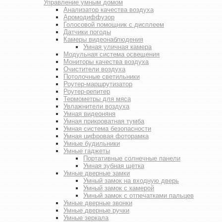
Управление умным домом
Анализатор качества воздуха
Аромодиффузор
Голосовой помощник с дисплеем
Датчики погоды
Камеры видеонаблюдения
Умная уличная камера
Модульная система освещения
Мониторы качества воздуха
Очистители воздуха
Потолочные светильники
Роутер-маршрутизатор
Роутер-репитер
Термометры для мяса
Увлажнители воздуха
Умная видеоняня
Умная прикроватная тумба
Умная система безопасности
Умная цифровая фоторамка
Умные будильники
Умные гаджеты
Портативные солнечные панели
Умная зубная щетка
Умные дверные замки
Умный замок на входную дверь
Умный замок с камерой
Умный замок с отпечатками пальцев
Умные дверные звонки
Умные дверные ручки
Умные зеркала