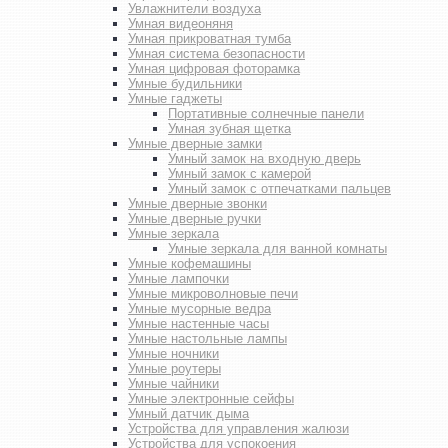
Увлажнители воздуха
Умная видеоняня
Умная прикроватная тумба
Умная система безопасности
Умная цифровая фоторамка
Умные будильники
Умные гаджеты
Портативные солнечные панели
Умная зубная щетка
Умные дверные замки
Умный замок на входную дверь
Умный замок с камерой
Умный замок с отпечатками пальцев
Умные дверные звонки
Умные дверные ручки
Умные зеркала
Умные зеркала для ванной комнаты
Умные кофемашины
Умные лампочки
Умные микроволновые печи
Умные мусорные ведра
Умные настенные часы
Умные настольные лампы
Умные ночники
Умные роутеры
Умные чайники
Умные электронные сейфы
Умный датчик дыма
Устройства для управления жалюзи
Устройства для успокоения