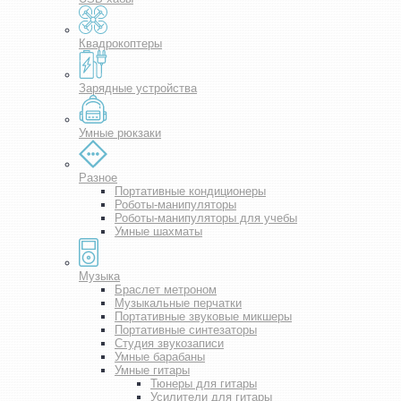
Квадрокоптеры
Зарядные устройства
Умные рюкзаки
Разное
Портативные кондиционеры
Роботы-манипуляторы
Роботы-манипуляторы для учебы
Умные шахматы
Музыка
Браслет метроном
Музыкальные перчатки
Портативные звуковые микшеры
Портативные синтезаторы
Студия звукозаписи
Умные барабаны
Умные гитары
Тюнеры для гитары
Усилители для гитары