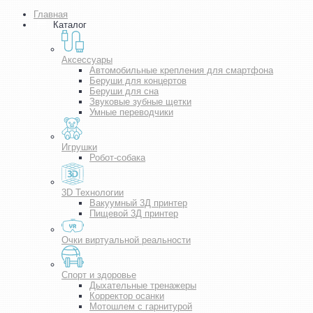
Главная
Каталог
Аксессуары
Автомобильные крепления для смартфона
Беруши для концертов
Беруши для сна
Звуковые зубные щетки
Умные переводчики
Игрушки
Робот-собака
3D Технологии
Вакуумный 3Д принтер
Пищевой 3Д принтер
Очки виртуальной реальности
Спорт и здоровье
Дыхательные тренажеры
Корректор осанки
Мотошлем с гарнитурой