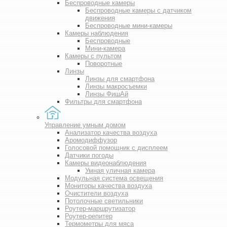
Беспроводные камеры
Беспроводные камеры с датчиком
движения
Беспроводные мини-камеры
Камеры наблюдения
Беспроводные
Мини-камера
Камеры с пультом
Поворотные
Линзы
Линзы для смартфона
Линзы макросъемки
Линзы ФишАй
Фильтры для смартфона
Управление умным домом
Анализатор качества воздуха
Аромодиффузор
Голосовой помощник с дисплеем
Датчики погоды
Камеры видеонаблюдения
Умная уличная камера
Модульная система освещения
Мониторы качества воздуха
Очистители воздуха
Потолочные светильники
Роутер-маршрутизатор
Роутер-репитер
Термометры для мяса