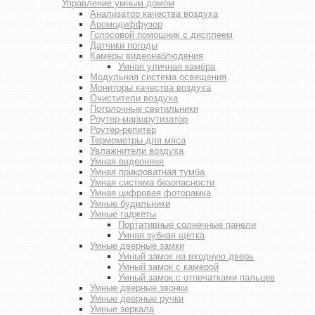
Управление умным домом
Анализатор качества воздуха
Аромодиффузор
Голосовой помощник с дисплеем
Датчики погоды
Камеры видеонаблюдения
Умная уличная камера
Модульная система освещения
Мониторы качества воздуха
Очистители воздуха
Потолочные светильники
Роутер-маршрутизатор
Роутер-репитер
Термометры для мяса
Увлажнители воздуха
Умная видеоняня
Умная прикроватная тумба
Умная система безопасности
Умная цифровая фоторамка
Умные будильники
Умные гаджеты
Портативные солнечные панели
Умная зубная щетка
Умные дверные замки
Умный замок на входную дверь
Умный замок с камерой
Умный замок с отпечатками пальцев
Умные дверные звонки
Умные дверные ручки
Умные зеркала