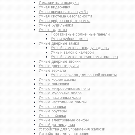
Увлажнители воздуха
Умная видеоняня
Умная прикроватная тумба
Умная система безопасности
Умная цифровая фоторамка
Умные будильники
Умные гаджеты
Портативные солнечные панели
Умная зубная щетка
Умные дверные замки
Умный замок на входную дверь
Умный замок с камерой
Умный замок с отпечатками пальцев
Умные дверные звонки
Умные дверные ручки
Умные зеркала
Умные зеркала для ванной комнаты
Умные кофемашины
Умные лампочки
Умные микроволновые печи
Умные мусорные ведра
Умные настенные часы
Умные настольные лампы
Умные ночники
Умные роутеры
Умные чайники
Умные электронные сейфы
Умный датчик дыма
Устройства для управления жалюзи
Устройства для успокоения