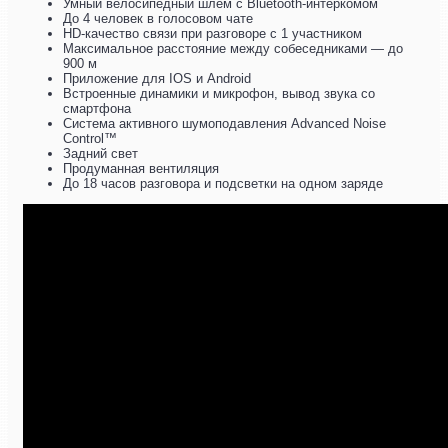
Умный велосипедный шлем с Bluetooth-интеркомом
До 4 человек в голосовом чате
HD-качество связи при разговоре с 1 участником
Максимальное расстояние между собеседниками — до
900 м
Приложение для IOS и Android
Встроенные динамики и микрофон, вывод звука со
смартфона
Система активного шумоподавления Advanced Noise
Control™
Задний свет
Продуманная вентиляция
До 18 часов разговора и подсветки на одном заряде