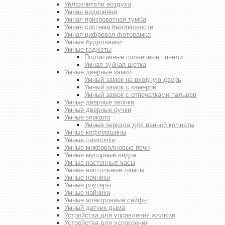
Увлажнители воздуха
Умная видеоняня
Умная прикроватная тумба
Умная система безопасности
Умная цифровая фоторамка
Умные будильники
Умные гаджеты
Портативные солнечные панели
Умная зубная щетка
Умные дверные замки
Умный замок на входную дверь
Умный замок с камерой
Умный замок с отпечатками пальцев
Умные дверные звонки
Умные дверные ручки
Умные зеркала
Умные зеркала для ванной комнаты
Умные кофемашины
Умные лампочки
Умные микроволновые печи
Умные мусорные ведра
Умные настенные часы
Умные настольные лампы
Умные ночники
Умные роутеры
Умные чайники
Умные электронные сейфы
Умный датчик дыма
Устройства для управления жалюзи
Устройства для успокоения