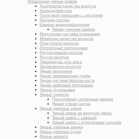
Управление умным домом
Анализатор качества воздуха
Аромодиффузор
Голосовой помощник с дисплеем
Датчики погоды
Камеры видеонаблюдения
Умная уличная камера
Модульная система освещения
Мониторы качества воздуха
Очистители воздуха
Потолочные светильники
Роутер-маршрутизатор
Роутер-репитер
Термометры для мяса
Увлажнители воздуха
Умная видеоняня
Умная прикроватная тумба
Умная система безопасности
Умная цифровая фоторамка
Умные будильники
Умные гаджеты
Портативные солнечные панели
Умная зубная щетка
Умные дверные замки
Умный замок на входную дверь
Умный замок с камерой
Умный замок с отпечатками пальцев
Умные дверные звонки
Умные дверные ручки
Умные зеркала