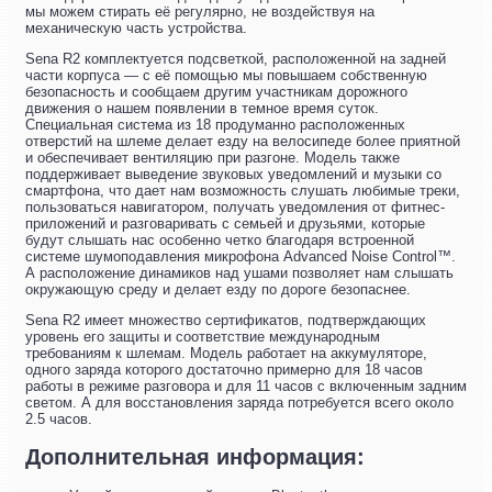
мы можем стирать её регулярно, не воздействуя на
механическую часть устройства.
Sena R2 комплектуется подсветкой, расположенной на задней
части корпуса — с её помощью мы повышаем собственную
безопасность и сообщаем другим участникам дорожного
движения о нашем появлении в темное время суток.
Специальная система из 18 продуманно расположенных
отверстий на шлеме делает езду на велосипеде более приятной
и обеспечивает вентиляцию при разгоне. Модель также
поддерживает выведение звуковых уведомлений и музыки со
смартфона, что дает нам возможность слушать любимые треки,
пользоваться навигатором, получать уведомления от фитнес-
приложений и разговаривать с семьей и друзьями, которые
будут слышать нас особенно четко благодаря встроенной
системе шумоподавления микрофона Advanced Noise Control™.
А расположение динамиков над ушами позволяет нам слышать
окружающую среду и делает езду по дороге безопаснее.
Sena R2 имеет множество сертификатов, подтверждающих
уровень его защиты и соответствие международным
требованиям к шлемам. Модель работает на аккумуляторе,
одного заряда которого достаточно примерно для 18 часов
работы в режиме разговора и для 11 часов с включенным задним
светом. А для восстановления заряда потребуется всего около
2.5 часов.
Дополнительная информация: