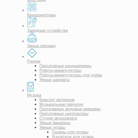
Квадрокоптеры
Зарядные устройства
Умные рюкзаки
Разное
Портативные кондиционеры
Роботы-манипуляторы
Роботы-манипуляторы для учебы
Умные шахматы
Музыка
Браслет метроном
Музыкальные перчатки
Портативные звуковые микшеры
Портативные синтезаторы
Студия звукозаписи
Умные барабаны
Умные гитары
Тюнеры для гитары
Усилители для гитары