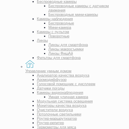
Беспроводные камеры
Беспроводные камеры с датчиком
движения
Беспроводные мини-камеры
Камеры наблюдения
Беспроводные
Мини-камера
Камеры с пультом
Поворотные
Линзы
Линзы для смартфона
Линзы макросъемки
Линзы ФишАй
Фильтры для смартфона
Управление умным домом
Анализатор качества воздуха
Аромодиффузор
Голосовой помощник с дисплеем
Датчики погоды
Камеры видеонаблюдения
Умная уличная камера
Модульная система освещения
Мониторы качества воздуха
Очистители воздуха
Потолочные светильники
Роутер-маршрутизатор
Роутер-репитер
Термометры для мяса