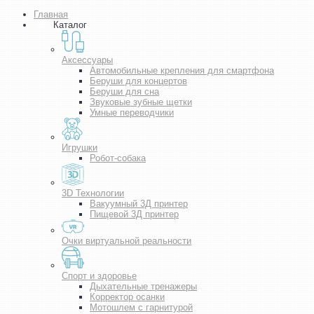
Главная
Каталог
Аксессуары
Автомобильные крепления для смартфона
Беруши для концертов
Беруши для сна
Звуковые зубные щетки
Умные переводчики
Игрушки
Робот-собака
3D Технологии
Вакуумный 3Д принтер
Пищевой 3Д принтер
Очки виртуальной реальности
Спорт и здоровье
Дыхательные тренажеры
Корректор осанки
Мотошлем с гарнитурой