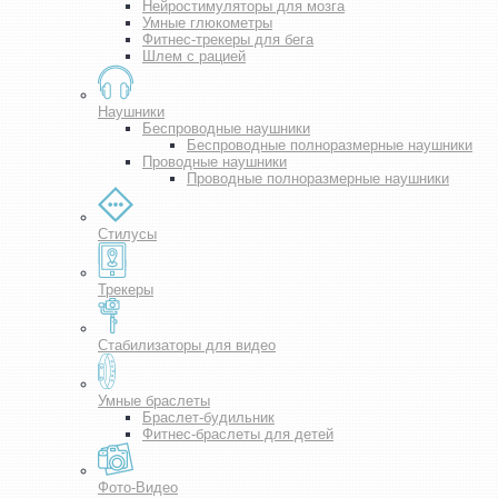
Нейростимуляторы для мозга
Умные глюкометры
Фитнес-трекеры для бега
Шлем с рацией
Наушники
Беспроводные наушники
Беспроводные полноразмерные наушники
Проводные наушники
Проводные полноразмерные наушники
Стилусы
Трекеры
Стабилизаторы для видео
Умные браслеты
Браслет-будильник
Фитнес-браслеты для детей
Фото-Видео