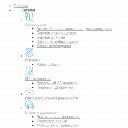
Главная
Каталог
Аксессуары
Автомобильные крепления для смартфона
Беруши для концертов
Беруши для сна
Звуковые зубные щетки
Умные переводчики
Игрушки
Робот-собака
3D Технологии
Вакуумный 3Д принтер
Пищевой 3Д принтер
Очки виртуальной реальности
Спорт и здоровье
Дыхательные тренажеры
Корректор осанки
Мотошлем с гарнитурой