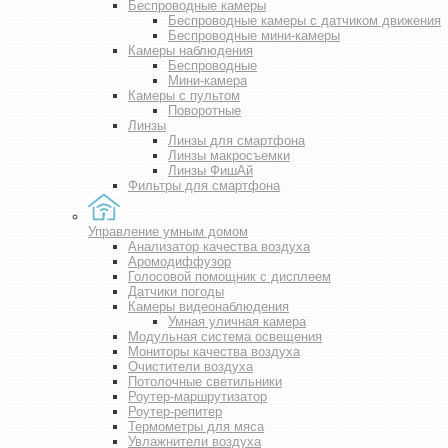
Беспроводные камеры
Беспроводные камеры с датчиком движения
Беспроводные мини-камеры
Камеры наблюдения
Беспроводные
Мини-камера
Камеры с пультом
Поворотные
Линзы
Линзы для смартфона
Линзы макросъемки
Линзы ФишАй
Фильтры для смартфона
Управление умным домом
Анализатор качества воздуха
Аромодиффузор
Голосовой помощник с дисплеем
Датчики погоды
Камеры видеонаблюдения
Умная уличная камера
Модульная система освещения
Мониторы качества воздуха
Очистители воздуха
Потолочные светильники
Роутер-маршрутизатор
Роутер-репитер
Термометры для мяса
Увлажнители воздуха