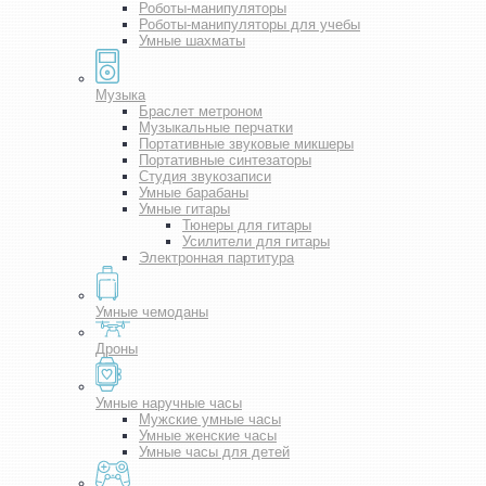
Роботы-манипуляторы
Роботы-манипуляторы для учебы
Умные шахматы
Музыка
Браслет метроном
Музыкальные перчатки
Портативные звуковые микшеры
Портативные синтезаторы
Студия звукозаписи
Умные барабаны
Умные гитары
Тюнеры для гитары
Усилители для гитары
Электронная партитура
Умные чемоданы
Дроны
Умные наручные часы
Мужские умные часы
Умные женские часы
Умные часы для детей