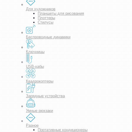
Для художников
Планшеты для рисования
Плоттеры
Стилусы
Беспроводные динамики
Ключницы
USB-хабы
Квадрокоптеры
Зарядные устройства
Умные рюкзаки
Разное
Портативные кондиционеры