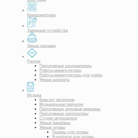
Квадрокоптеры
Зарядные устройства
Умные рюкзаки
Разное
Портативные кондиционеры
Роботы-манипуляторы
Роботы-манипуляторы для учебы
Умные шахматы
Музыка
Браслет метроном
Музыкальные перчатки
Портативные звуковые микшеры
Портативные синтезаторы
Студия звукозаписи
Умные барабаны
Умные гитары
Тюнеры для гитары
Усилители для гитары