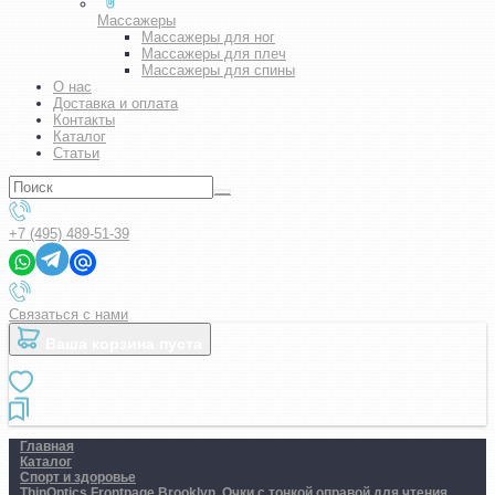
Массажеры
Массажеры для ног
Массажеры для плеч
Массажеры для спины
О нас
Доставка и оплата
Контакты
Каталог
Статьи
+7 (495) 489-51-39
Связаться с нами
Ваша корзина пуста
Главная
Каталог
Спорт и здоровье
ThinOptics Frontpage Brooklyn. Очки с тонкой оправой для чтения