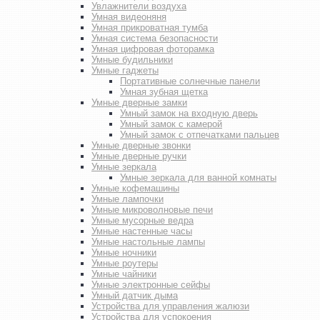
Увлажнители воздуха
Умная видеоняня
Умная прикроватная тумба
Умная система безопасности
Умная цифровая фоторамка
Умные будильники
Умные гаджеты
Портативные солнечные панели
Умная зубная щетка
Умные дверные замки
Умный замок на входную дверь
Умный замок с камерой
Умный замок с отпечатками пальцев
Умные дверные звонки
Умные дверные ручки
Умные зеркала
Умные зеркала для ванной комнаты
Умные кофемашины
Умные лампочки
Умные микроволновые печи
Умные мусорные ведра
Умные настенные часы
Умные настольные лампы
Умные ночники
Умные роутеры
Умные чайники
Умные электронные сейфы
Умный датчик дыма
Устройства для управления жалюзи
Устройства для успокоения