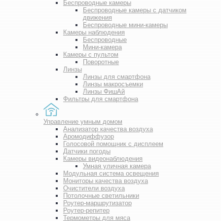
Беспроводные камеры
Беспроводные камеры с датчиком
движения
Беспроводные мини-камеры
Камеры наблюдения
Беспроводные
Мини-камера
Камеры с пультом
Поворотные
Линзы
Линзы для смартфона
Линзы макросъемки
Линзы ФишАй
Фильтры для смартфона
Управление умным домом
Анализатор качества воздуха
Аромодиффузор
Голосовой помощник с дисплеем
Датчики погоды
Камеры видеонаблюдения
Умная уличная камера
Модульная система освещения
Мониторы качества воздуха
Очистители воздуха
Потолочные светильники
Роутер-маршрутизатор
Роутер-репитер
Термометры для мяса