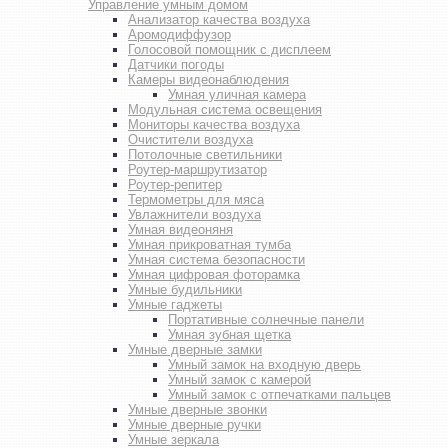
Управление умным домом
Анализатор качества воздуха
Аромодиффузор
Голосовой помощник с дисплеем
Датчики погоды
Камеры видеонаблюдения
Умная уличная камера
Модульная система освещения
Мониторы качества воздуха
Очистители воздуха
Потолочные светильники
Роутер-маршрутизатор
Роутер-репитер
Термометры для мяса
Увлажнители воздуха
Умная видеоняня
Умная прикроватная тумба
Умная система безопасности
Умная цифровая фоторамка
Умные будильники
Умные гаджеты
Портативные солнечные панели
Умная зубная щетка
Умные дверные замки
Умный замок на входную дверь
Умный замок с камерой
Умный замок с отпечатками пальцев
Умные дверные звонки
Умные дверные ручки
Умные зеркала