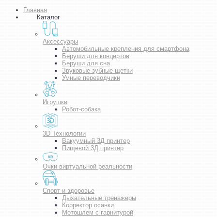
Главная
Каталог
Аксессуары
Автомобильные крепления для смартфона
Беруши для концертов
Беруши для сна
Звуковые зубные щетки
Умные переводчики
Игрушки
Робот-собака
3D Технологии
Вакуумный 3Д принтер
Пищевой 3Д принтер
Очки виртуальной реальности
Спорт и здоровье
Дыхательные тренажеры
Корректор осанки
Мотошлем с гарнитурой