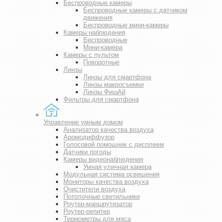
Беспроводные камеры
Беспроводные камеры с датчиком
движения
Беспроводные мини-камеры
Камеры наблюдения
Беспроводные
Мини-камера
Камеры с пультом
Поворотные
Линзы
Линзы для смартфона
Линзы макросъемки
Линзы ФишАй
Фильтры для смартфона
Управление умным домом
Анализатор качества воздуха
Аромодиффузор
Голосовой помощник с дисплеем
Датчики погоды
Камеры видеонаблюдения
Умная уличная камера
Модульная система освещения
Мониторы качества воздуха
Очистители воздуха
Потолочные светильники
Роутер-маршрутизатор
Роутер-репитер
Термометры для мяса