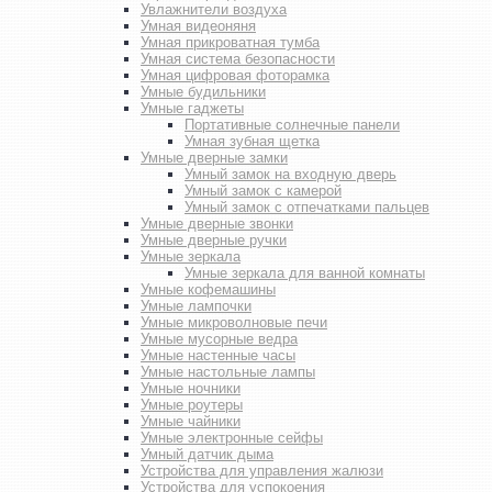
Увлажнители воздуха
Умная видеоняня
Умная прикроватная тумба
Умная система безопасности
Умная цифровая фоторамка
Умные будильники
Умные гаджеты
Портативные солнечные панели
Умная зубная щетка
Умные дверные замки
Умный замок на входную дверь
Умный замок с камерой
Умный замок с отпечатками пальцев
Умные дверные звонки
Умные дверные ручки
Умные зеркала
Умные зеркала для ванной комнаты
Умные кофемашины
Умные лампочки
Умные микроволновые печи
Умные мусорные ведра
Умные настенные часы
Умные настольные лампы
Умные ночники
Умные роутеры
Умные чайники
Умные электронные сейфы
Умный датчик дыма
Устройства для управления жалюзи
Устройства для успокоения