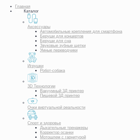
Главная
Каталог
Аксессуары
Автомобильные крепления для смартфона
Беруши для концертов
Беруши для сна
Звуковые зубные щетки
Умные переводчики
Игрушки
Робот-собака
3D Технологии
Вакуумный 3Д принтер
Пищевой 3Д принтер
Очки виртуальной реальности
Спорт и здоровье
Дыхательные тренажеры
Корректор осанки
Мотошлем с гарнитурой