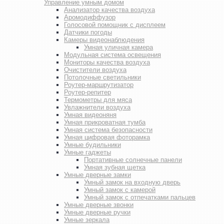
Управление умным домом
Анализатор качества воздуха
Аромодиффузор
Голосовой помощник с дисплеем
Датчики погоды
Камеры видеонаблюдения
Умная уличная камера
Модульная система освещения
Мониторы качества воздуха
Очистители воздуха
Потолочные светильники
Роутер-маршрутизатор
Роутер-репитер
Термометры для мяса
Увлажнители воздуха
Умная видеоняня
Умная прикроватная тумба
Умная система безопасности
Умная цифровая фоторамка
Умные будильники
Умные гаджеты
Портативные солнечные панели
Умная зубная щетка
Умные дверные замки
Умный замок на входную дверь
Умный замок с камерой
Умный замок с отпечатками пальцев
Умные дверные звонки
Умные дверные ручки
Умные зеркала