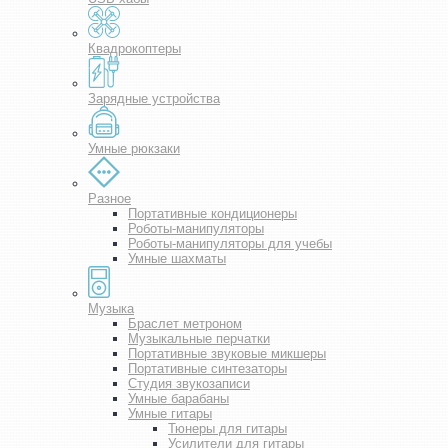
Квадрокоптеры
Зарядные устройства
Умные рюкзаки
Разное
Портативные кондиционеры
Роботы-манипуляторы
Роботы-манипуляторы для учебы
Умные шахматы
Музыка
Браслет метроном
Музыкальные перчатки
Портативные звуковые микшеры
Портативные синтезаторы
Студия звукозаписи
Умные барабаны
Умные гитары
Тюнеры для гитары
Усилители для гитары