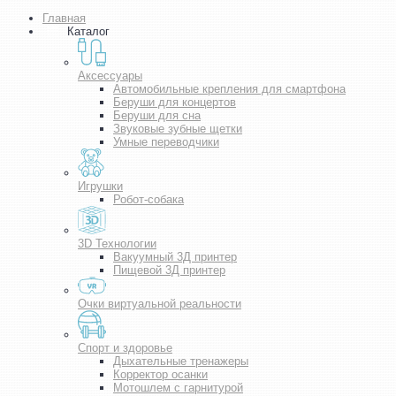
Главная
Каталог
Аксессуары
Автомобильные крепления для смартфона
Беруши для концертов
Беруши для сна
Звуковые зубные щетки
Умные переводчики
Игрушки
Робот-собака
3D Технологии
Вакуумный 3Д принтер
Пищевой 3Д принтер
Очки виртуальной реальности
Спорт и здоровье
Дыхательные тренажеры
Корректор осанки
Мотошлем с гарнитурой