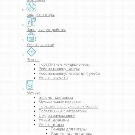
Квадрокоптеры
Зарядные устройства
Умные рюкзаки
Разное
Портативные кондиционеры
Роботы-манипуляторы
Роботы-манипуляторы для учебы
Умные шахматы
Музыка
Браслет метроном
Музыкальные перчатки
Портативные звуковые микшеры
Портативные синтезаторы
Студия звукозаписи
Умные барабаны
Умные гитары
Тюнеры для гитары
Усилители для гитары