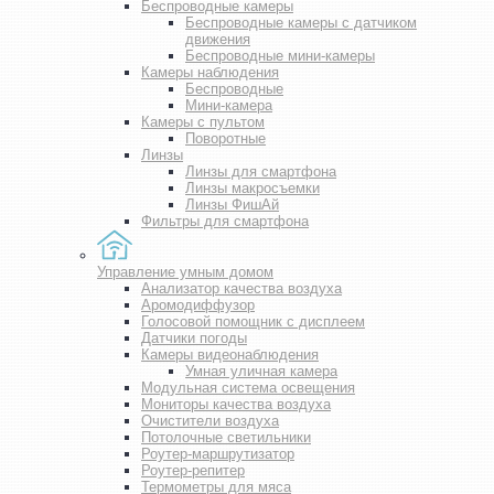
Беспроводные камеры
Беспроводные камеры с датчиком
движения
Беспроводные мини-камеры
Камеры наблюдения
Беспроводные
Мини-камера
Камеры с пультом
Поворотные
Линзы
Линзы для смартфона
Линзы макросъемки
Линзы ФишАй
Фильтры для смартфона
Управление умным домом
Анализатор качества воздуха
Аромодиффузор
Голосовой помощник с дисплеем
Датчики погоды
Камеры видеонаблюдения
Умная уличная камера
Модульная система освещения
Мониторы качества воздуха
Очистители воздуха
Потолочные светильники
Роутер-маршрутизатор
Роутер-репитер
Термометры для мяса