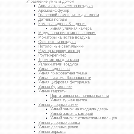
Управление умным домом
Анализатор качества воздуха
Аромодиффузор
Голосовой помощник с дисплеем
Датчики погоды
Камеры видеонаблюдения
Умная уличная камера
Модульная система освещения
Мониторы качества воздуха
Очистители воздуха
Потолочные светильники
Роутер-маршрутизатор
Роутер-репитер
Термометры для мяса
Увлажнители воздуха
Умная видеоняня
Умная прикроватная тумба
Умная система безопасности
Умная цифровая фоторамка
Умные будильники
Умные гаджеты
Портативные солнечные панели
Умная зубная щетка
Умные дверные замки
Умный замок на входную дверь
Умный замок с камерой
Умный замок с отпечатками пальцев
Умные дверные звонки
Умные дверные ручки
Умные зеркала