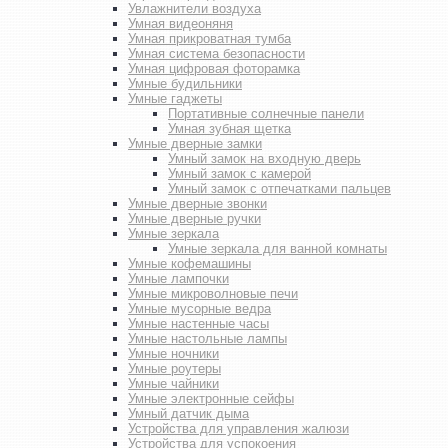
Увлажнители воздуха
Умная видеоняня
Умная прикроватная тумба
Умная система безопасности
Умная цифровая фоторамка
Умные будильники
Умные гаджеты
Портативные солнечные панели
Умная зубная щетка
Умные дверные замки
Умный замок на входную дверь
Умный замок с камерой
Умный замок с отпечатками пальцев
Умные дверные звонки
Умные дверные ручки
Умные зеркала
Умные зеркала для ванной комнаты
Умные кофемашины
Умные лампочки
Умные микроволновые печи
Умные мусорные ведра
Умные настенные часы
Умные настольные лампы
Умные ночники
Умные роутеры
Умные чайники
Умные электронные сейфы
Умный датчик дыма
Устройства для управления жалюзи
Устройства для успокоения