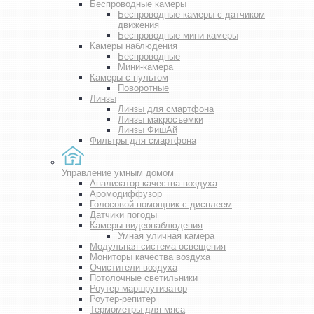
Беспроводные камеры
Беспроводные камеры с датчиком
движения
Беспроводные мини-камеры
Камеры наблюдения
Беспроводные
Мини-камера
Камеры с пультом
Поворотные
Линзы
Линзы для смартфона
Линзы макросъемки
Линзы ФишАй
Фильтры для смартфона
Управление умным домом
Анализатор качества воздуха
Аромодиффузор
Голосовой помощник с дисплеем
Датчики погоды
Камеры видеонаблюдения
Умная уличная камера
Модульная система освещения
Мониторы качества воздуха
Очистители воздуха
Потолочные светильники
Роутер-маршрутизатор
Роутер-репитер
Термометры для мяса