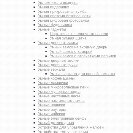
Увлажнители воздуха
Умная видеоняня
Умная прикроватная тумба
Умная система безопасности
Умная цифровая фоторамка
Умные будильники
Умные гаджеты
Портативные солнечные панели
Умная зубная щетка
Умные дверные замки
Умный замок на входную дверь
Умный замок с камерой
Умный замок с отпечатками пальцев
Умные дверные звонки
Умные дверные ручки
Умные зеркала
Умные зеркала для ванной комнаты
Умные кофемашины
Умные лампочки
Умные микроволновые печи
Умные мусорные ведра
Умные настенные часы
Умные настольные лампы
Умные ночники
Умные роутеры
Умные чайники
Умные электронные сейфы
Умный датчик дыма
Устройства для управления жалюзи
Устройства для успокоения