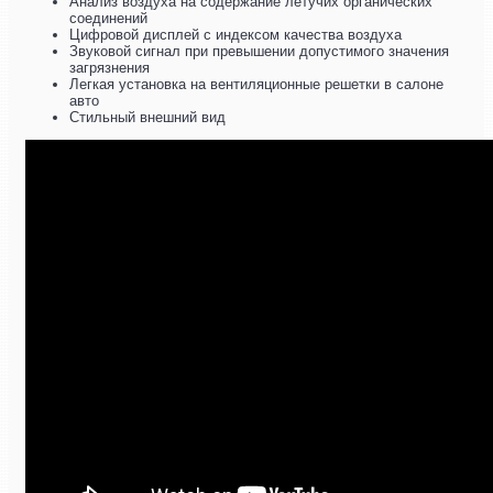
Анализ воздуха на содержание летучих органических
соединений
Цифровой дисплей с индексом качества воздуха
Звуковой сигнал при превышении допустимого значения
загрязнения
Легкая установка на вентиляционные решетки в салоне
авто
Стильный внешний вид