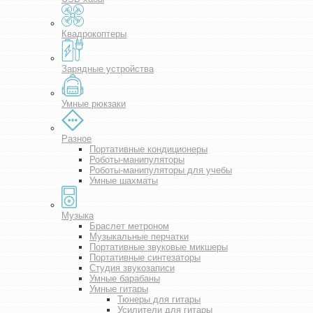
Квадрокоптеры
Зарядные устройства
Умные рюкзаки
Разное
Портативные кондиционеры
Роботы-манипуляторы
Роботы-манипуляторы для учебы
Умные шахматы
Музыка
Браслет метроном
Музыкальные перчатки
Портативные звуковые микшеры
Портативные синтезаторы
Студия звукозаписи
Умные барабаны
Умные гитары
Тюнеры для гитары
Усилители для гитары