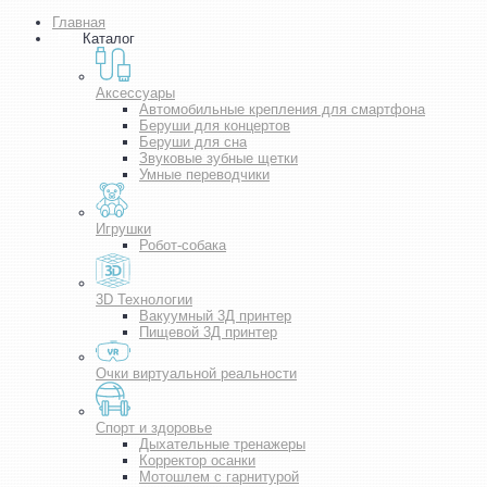
Главная
Каталог
Аксессуары
Автомобильные крепления для смартфона
Беруши для концертов
Беруши для сна
Звуковые зубные щетки
Умные переводчики
Игрушки
Робот-собака
3D Технологии
Вакуумный 3Д принтер
Пищевой 3Д принтер
Очки виртуальной реальности
Спорт и здоровье
Дыхательные тренажеры
Корректор осанки
Мотошлем с гарнитурой