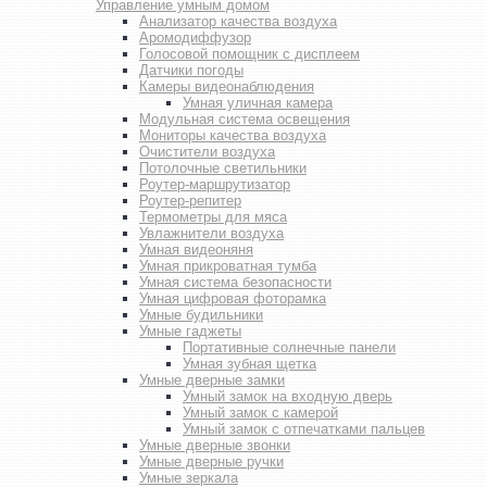
Управление умным домом
Анализатор качества воздуха
Аромодиффузор
Голосовой помощник с дисплеем
Датчики погоды
Камеры видеонаблюдения
Умная уличная камера
Модульная система освещения
Мониторы качества воздуха
Очистители воздуха
Потолочные светильники
Роутер-маршрутизатор
Роутер-репитер
Термометры для мяса
Увлажнители воздуха
Умная видеоняня
Умная прикроватная тумба
Умная система безопасности
Умная цифровая фоторамка
Умные будильники
Умные гаджеты
Портативные солнечные панели
Умная зубная щетка
Умные дверные замки
Умный замок на входную дверь
Умный замок с камерой
Умный замок с отпечатками пальцев
Умные дверные звонки
Умные дверные ручки
Умные зеркала