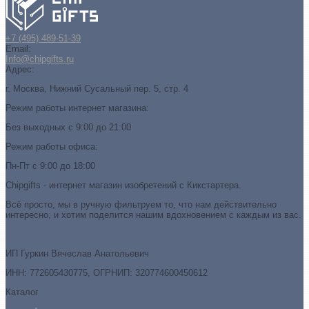
+7 (495) 489-51-39
Email:
Info@chipgifts.ru
Адрес:
г. Москва, Нижний Сусальный пер. 5, стр. 4
Режим работы интернет магазина:
Без выходных с 9:00 до 21:00
Режим работы офиса:
Пн-Пт с 9:00 до 18:00
Chipgifts - интернет магазин изобретений с Кикстартера.
Всё просто, мы в ручную фильтруем то, что нам действительно
интересно, и хотим поделится нашим вдохновением с каждым из вас.
ИП Гуркин Вячеслав Анатольевич
ИНН: 772605430775, ОГРНИП: 320774600450612
Каталог