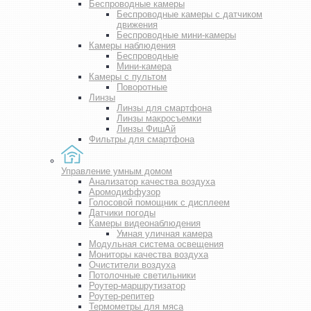
Беспроводные камеры
Беспроводные камеры с датчиком
движения
Беспроводные мини-камеры
Камеры наблюдения
Беспроводные
Мини-камера
Камеры с пультом
Поворотные
Линзы
Линзы для смартфона
Линзы макросъемки
Линзы ФишАй
Фильтры для смартфона
Управление умным домом
Анализатор качества воздуха
Аромодиффузор
Голосовой помощник с дисплеем
Датчики погоды
Камеры видеонаблюдения
Умная уличная камера
Модульная система освещения
Мониторы качества воздуха
Очистители воздуха
Потолочные светильники
Роутер-маршрутизатор
Роутер-репитер
Термометры для мяса