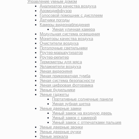
Управление умным домом
Анализатор качества воздуха
Аромодиффузор
Голосовой помощник с дисплеем
Датчики погоды
Камеры видеонаблюдения
Умная уличная камера
Модульная система освещения
Мониторы качества воздуха
Очистители воздуха
Потолочные светильники
Роутер-маршрутизатор
Роутер-репитер
Термометры для мяса
Увлажнители воздуха
Умная видеоняня
Умная прикроватная тумба
Умная система безопасности
Умная цифровая фоторамка
Умные будильники
Умные гаджеты
Портативные солнечные панели
Умная зубная щетка
Умные дверные замки
Умный замок на входную дверь
Умный замок с камерой
Умный замок с отпечатками пальцев
Умные дверные звонки
Умные дверные ручки
Умные зеркала