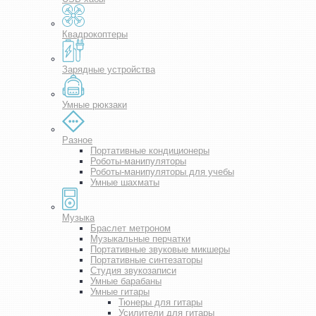
Квадрокоптеры
Зарядные устройства
Умные рюкзаки
Разное
Портативные кондиционеры
Роботы-манипуляторы
Роботы-манипуляторы для учебы
Умные шахматы
Музыка
Браслет метроном
Музыкальные перчатки
Портативные звуковые микшеры
Портативные синтезаторы
Студия звукозаписи
Умные барабаны
Умные гитары
Тюнеры для гитары
Усилители для гитары