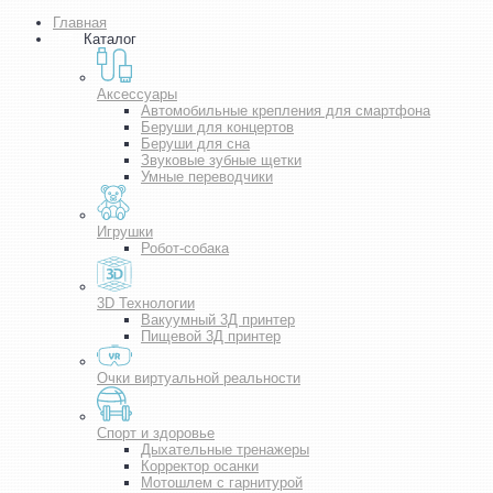
Главная
Каталог
Аксессуары
Автомобильные крепления для смартфона
Беруши для концертов
Беруши для сна
Звуковые зубные щетки
Умные переводчики
Игрушки
Робот-собака
3D Технологии
Вакуумный 3Д принтер
Пищевой 3Д принтер
Очки виртуальной реальности
Спорт и здоровье
Дыхательные тренажеры
Корректор осанки
Мотошлем с гарнитурой