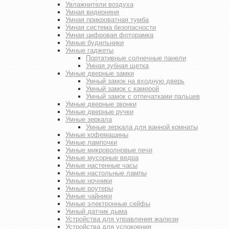
Увлажнители воздуха
Умная видеоняня
Умная прикроватная тумба
Умная система безопасности
Умная цифровая фоторамка
Умные будильники
Умные гаджеты
Портативные солнечные панели
Умная зубная щетка
Умные дверные замки
Умный замок на входную дверь
Умный замок с камерой
Умный замок с отпечатками пальцев
Умные дверные звонки
Умные дверные ручки
Умные зеркала
Умные зеркала для ванной комнаты
Умные кофемашины
Умные лампочки
Умные микроволновые печи
Умные мусорные ведра
Умные настенные часы
Умные настольные лампы
Умные ночники
Умные роутеры
Умные чайники
Умные электронные сейфы
Умный датчик дыма
Устройства для управления жалюзи
Устройства для успокоения