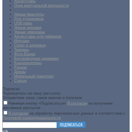
Аксессуары
Очки виртуальной реальности
Умные браслеты
Для художников
USB-хабы
Умные рюкзаки
Умные чемоданы
Аксессуары для геймеров
Игрушки
Спорт и здоровье
Трекеры
Фото-Видео
Беспроводные динамики
Квадрокоптеры
Разное
Дроны
Мобильный транспорт
Статьи
Подписка
Подпишитесь на нашу рассылку.
Отправляем лишь самое важное и полезное
Нажимая кнопку «Подписаться»
Я согласен
на получение
рекламных рассылок
Я согласен
на обработку персональных данных в соответствии с
Политикой конфиденциальности
ПОДПИСАТЬСЯ