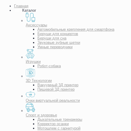
Главная
Каталог
Аксессуары
Автомобильные крепления для смартфона
Беруши для концертов
Беруши для сна
Звуковые зубные щетки
Умные переводчики
Игрушки
Робот-собака
3D Технологии
Вакуумный 3Д принтер
Пищевой 3Д принтер
Очки виртуальной реальности
Спорт и здоровье
Дыхательные тренажеры
Корректор осанки
Мотошлем с гарнитурой