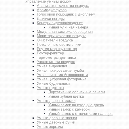
Управление умным домом
Анализатор качества воздуха
Аромодиффузор
Голосовой помощник с дисплеем
Датчики погоды
Камеры видеонаблюдения
Умная уличная камера
Модульная система освещения
Мониторы качества воздуха
Очистители воздуха
Потолочные светильники
Роутер-маршрутизатор
Роутер-репитер
Термометры для мяса
Увлажнители воздуха
Умная видеоняня
Умная прикроватная тумба
Умная система безопасности
Умная цифровая фоторамка
Умные будильники
Умные гаджеты
Портативные солнечные панели
Умная зубная щетка
Умные дверные замки
Умный замок на входную дверь
Умный замок с камерой
Умный замок с отпечатками пальцев
Умные дверные звонки
Умные дверные ручки
Умные зеркала