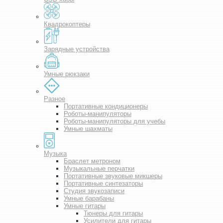
Квадрокоптеры
Зарядные устройства
Умные рюкзаки
Разное
Портативные кондиционеры
Роботы-манипуляторы
Роботы-манипуляторы для учебы
Умные шахматы
Музыка
Браслет метроном
Музыкальные перчатки
Портативные звуковые микшеры
Портативные синтезаторы
Студия звукозаписи
Умные барабаны
Умные гитары
Тюнеры для гитары
Усилители для гитары