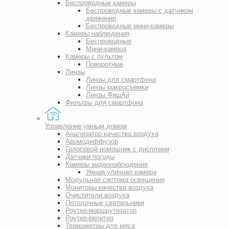
Беспроводные камеры
Беспроводные камеры с датчиком
движения
Беспроводные мини-камеры
Камеры наблюдения
Беспроводные
Мини-камера
Камеры с пультом
Поворотные
Линзы
Линзы для смартфона
Линзы макросъемки
Линзы ФишАй
Фильтры для смартфона
Управление умным домом
Анализатор качества воздуха
Аромодиффузор
Голосовой помощник с дисплеем
Датчики погоды
Камеры видеонаблюдения
Умная уличная камера
Модульная система освещения
Мониторы качества воздуха
Очистители воздуха
Потолочные светильники
Роутер-маршрутизатор
Роутер-репитер
Термометры для мяса