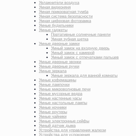
Увлажнители воздуха
Умная видеоняня
Умная прикроватная тумба
Умная система безопасности
Умная цифровая фоторамка
Умные будильники
Умные гаджеты
Портативные солнечные панели
Умная зубная щетка
Умные дверные замки
Умный замок на входную дверь
Умный замок с камерой
Умный замок с отпечатками пальцев
Умные дверные звонки
Умные дверные ручки
Умные зеркала
Умные зеркала для ванной комнаты
Умные кофемашины
Умные лампочки
Умные микроволновые печи
Умные мусорные ведра
Умные настенные часы
Умные настольные лампы
Умные ночники
Умные роутеры
Умные чайники
Умные электронные сейфы
Умный датчик дыма
Устройства для управления жалюзи
Устройства для успокоения