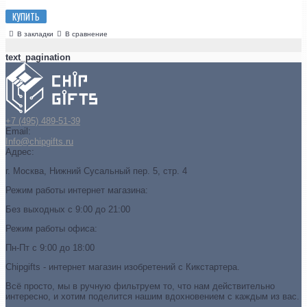
КУПИТЬ
В закладки
В сравнение
text_pagination
+7 (495) 489-51-39
Email:
Info@chipgifts.ru
Адрес:
г. Москва, Нижний Сусальный пер. 5, стр. 4
Режим работы интернет магазина:
Без выходных с 9:00 до 21:00
Режим работы офиса:
Пн-Пт с 9:00 до 18:00
Chipgifts - интернет магазин изобретений с Кикстартера.
Всё просто, мы в ручную фильтруем то, что нам действительно
интересно, и хотим поделится нашим вдохновением с каждым из вас.