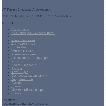
ИП Гуркин Вячеслав Анатольевич
ИНН: 772605430775, ОГРНИП: 320774600450612
Каталог
Аксессуары
Очки виртуальной реальности
Умные браслеты
Для художников
USB-хабы
Умные рюкзаки
Умные чемоданы
Аксессуары для геймеров
Игрушки
Спорт и здоровье
Трекеры
Фото-Видео
Беспроводные динамики
Квадрокоптеры
Разное
Дроны
Мобильный транспорт
Статьи
Подписка
Подпишитесь на нашу рассылку.