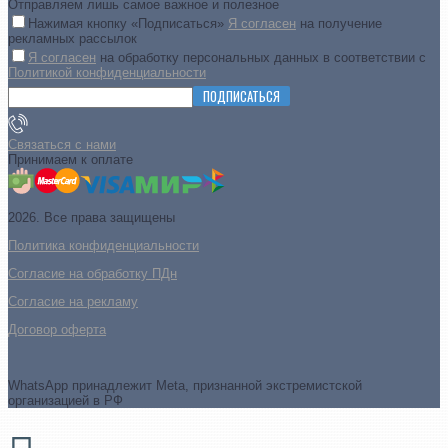
Отправляем лишь самое важное и полезное
Нажимая кнопку «Подписаться»
Я согласен
на получение
рекламных рассылок
Я согласен
на обработку персональных данных в соответствии с
Политикой конфиденциальности
ПОДПИСАТЬСЯ
Связаться с нами
Принимаем к оплате
2026. Все права защищены
Политика конфиденциальности
Согласие на обработку ПДн
Cогласие на рекламу
Договор оферта
WhatsApp принадлежит Meta, признанной экстремистской
организацией в РФ