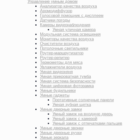
Управление умным домом
Анализатор качества воздуха
Аромодиффузор
Голосовой помощник с дисплеем
Датчики погоды
Камеры видеонаблюдения
Умная уличная камера
Модульная система освещения
Мониторы качества воздуха
Очистители воздуха
Потолочные светильники
Роутер-маршрутизатор
Роутер-репитер
Термометры для мяса
Увлажнители воздуха
Умная видеоняня
Умная прикроватная тумба
Умная система безопасности
Умная цифровая фоторамка
Умные будильники
Умные гаджеты
Портативные солнечные панели
Умная зубная щетка
Умные дверные замки
Умный замок на входную дверь
Умный замок с камерой
Умный замок с отпечатками пальцев
Умные дверные звонки
Умные дверные ручки
Умные зеркала