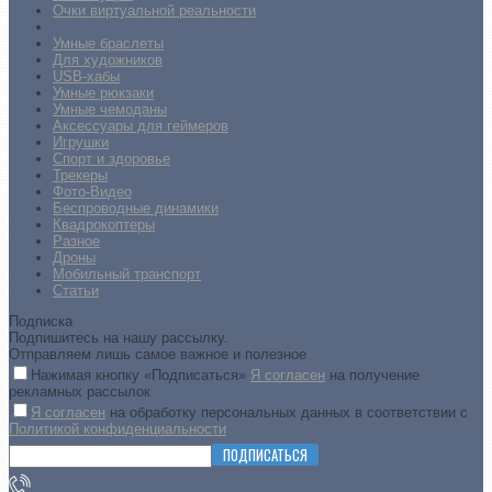
Очки виртуальной реальности
Умные браслеты
Для художников
USB-хабы
Умные рюкзаки
Умные чемоданы
Аксессуары для геймеров
Игрушки
Спорт и здоровье
Трекеры
Фото-Видео
Беспроводные динамики
Квадрокоптеры
Разное
Дроны
Мобильный транспорт
Статьи
Подписка
Подпишитесь на нашу рассылку.
Отправляем лишь самое важное и полезное
Нажимая кнопку «Подписаться»
Я согласен
на получение
рекламных рассылок
Я согласен
на обработку персональных данных в соответствии с
Политикой конфиденциальности
ПОДПИСАТЬСЯ