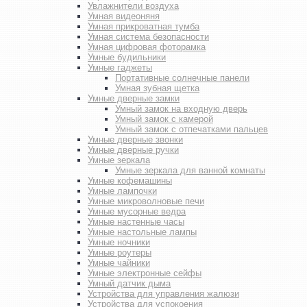
Увлажнители воздуха
Умная видеоняня
Умная прикроватная тумба
Умная система безопасности
Умная цифровая фоторамка
Умные будильники
Умные гаджеты
Портативные солнечные панели
Умная зубная щетка
Умные дверные замки
Умный замок на входную дверь
Умный замок с камерой
Умный замок с отпечатками пальцев
Умные дверные звонки
Умные дверные ручки
Умные зеркала
Умные зеркала для ванной комнаты
Умные кофемашины
Умные лампочки
Умные микроволновые печи
Умные мусорные ведра
Умные настенные часы
Умные настольные лампы
Умные ночники
Умные роутеры
Умные чайники
Умные электронные сейфы
Умный датчик дыма
Устройства для управления жалюзи
Устройства для успокоения