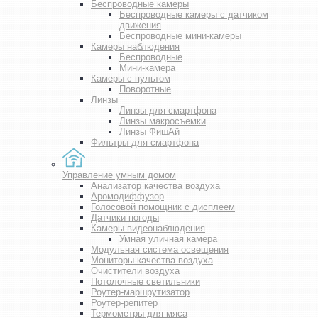
Беспроводные камеры
Беспроводные камеры с датчиком
движения
Беспроводные мини-камеры
Камеры наблюдения
Беспроводные
Мини-камера
Камеры с пультом
Поворотные
Линзы
Линзы для смартфона
Линзы макросъемки
Линзы ФишАй
Фильтры для смартфона
Управление умным домом
Анализатор качества воздуха
Аромодиффузор
Голосовой помощник с дисплеем
Датчики погоды
Камеры видеонаблюдения
Умная уличная камера
Модульная система освещения
Мониторы качества воздуха
Очистители воздуха
Потолочные светильники
Роутер-маршрутизатор
Роутер-репитер
Термометры для мяса