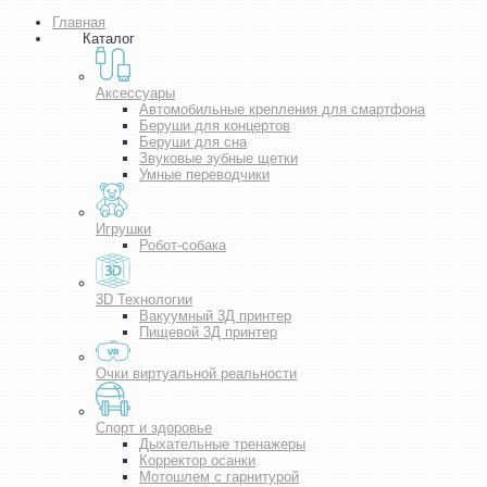
Главная
Каталог
Аксессуары
Автомобильные крепления для смартфона
Беруши для концертов
Беруши для сна
Звуковые зубные щетки
Умные переводчики
Игрушки
Робот-собака
3D Технологии
Вакуумный 3Д принтер
Пищевой 3Д принтер
Очки виртуальной реальности
Спорт и здоровье
Дыхательные тренажеры
Корректор осанки
Мотошлем с гарнитурой