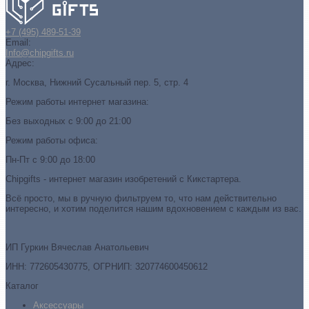
+7 (495) 489-51-39
Email:
Info@chipgifts.ru
Адрес:
г. Москва, Нижний Сусальный пер. 5, стр. 4
Режим работы интернет магазина:
Без выходных с 9:00 до 21:00
Режим работы офиса:
Пн-Пт с 9:00 до 18:00
Chipgifts - интернет магазин изобретений с Кикстартера.
Всё просто, мы в ручную фильтруем то, что нам действительно
интересно, и хотим поделится нашим вдохновением с каждым из вас.
ИП Гуркин Вячеслав Анатольевич
ИНН: 772605430775, ОГРНИП: 320774600450612
Каталог
Аксессуары