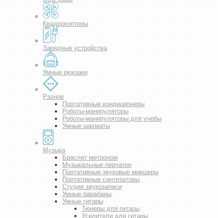
Квадрокоптеры
Зарядные устройства
Умные рюкзаки
Разное
Портативные кондиционеры
Роботы-манипуляторы
Роботы-манипуляторы для учебы
Умные шахматы
Музыка
Браслет метроном
Музыкальные перчатки
Портативные звуковые микшеры
Портативные синтезаторы
Студия звукозаписи
Умные барабаны
Умные гитары
Тюнеры для гитары
Усилители для гитары