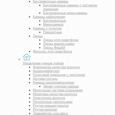
Беспроводные камеры
Беспроводные камеры с датчиком
движения
Беспроводные мини-камеры
Камеры наблюдения
Беспроводные
Мини-камера
Камеры с пультом
Поворотные
Линзы
Линзы для смартфона
Линзы макросъемки
Линзы ФишАй
Фильтры для смартфона
Управление умным домом
Анализатор качества воздуха
Аромодиффузор
Голосовой помощник с дисплеем
Датчики погоды
Камеры видеонаблюдения
Умная уличная камера
Модульная система освещения
Мониторы качества воздуха
Очистители воздуха
Потолочные светильники
Роутер-маршрутизатор
Роутер-репитер
Термометры для мяса