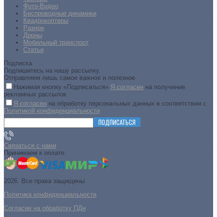
Фото-Видео
Беспроводные динамики
Квадрокоптеры
Разное
Дроны
Мобильный транспорт
Статьи
Подписка
Подпишитесь на нашу рассылку.
Отправляем лишь самое важное и полезное
Нажимая кнопку «Подписаться»
Я согласен
на получение
рекламных рассылок
Я согласен
на обработку персональных данных в соответствии с
Политикой конфиденциальности
ПОДПИСАТЬСЯ
Связаться с нами
Принимаем к оплате
2026. Все права защищены
Политика конфиденциальности
Согласие на обработку ПДн