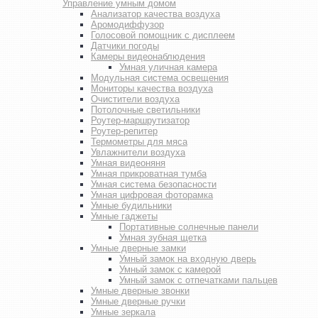
Управление умным домом
Анализатор качества воздуха
Аромодиффузор
Голосовой помощник с дисплеем
Датчики погоды
Камеры видеонаблюдения
Умная уличная камера
Модульная система освещения
Мониторы качества воздуха
Очистители воздуха
Потолочные светильники
Роутер-маршрутизатор
Роутер-репитер
Термометры для мяса
Увлажнители воздуха
Умная видеоняня
Умная прикроватная тумба
Умная система безопасности
Умная цифровая фоторамка
Умные будильники
Умные гаджеты
Портативные солнечные панели
Умная зубная щетка
Умные дверные замки
Умный замок на входную дверь
Умный замок с камерой
Умный замок с отпечатками пальцев
Умные дверные звонки
Умные дверные ручки
Умные зеркала