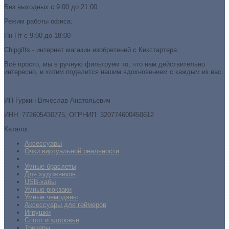
Без выходных с 9:00 до 21:00
Режим работы офиса:
Пн-Пт с 9:00 до 18:00
Chipgifts - интернет магазин изобретений с Кикстартера.
Всё просто, мы в ручную фильтруем то, что нам действительно
интересно, и хотим поделится нашим вдохновением с каждым из вас.
ИП Гуркин Вячеслав Анатольевич
ИНН: 772605430775, ОГРНИП: 320774600450612
Каталог
Аксессуары
Очки виртуальной реальности
Умные браслеты
Для художников
USB-хабы
Умные рюкзаки
Умные чемоданы
Аксессуары для геймеров
Игрушки
Спорт и здоровье
Трекеры