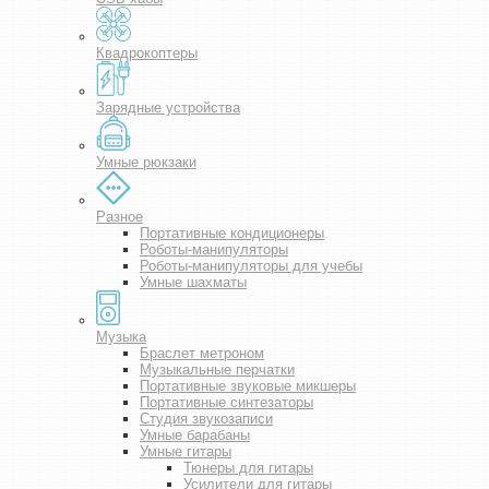
Квадрокоптеры
Зарядные устройства
Умные рюкзаки
Разное
Портативные кондиционеры
Роботы-манипуляторы
Роботы-манипуляторы для учебы
Умные шахматы
Музыка
Браслет метроном
Музыкальные перчатки
Портативные звуковые микшеры
Портативные синтезаторы
Студия звукозаписи
Умные барабаны
Умные гитары
Тюнеры для гитары
Усилители для гитары