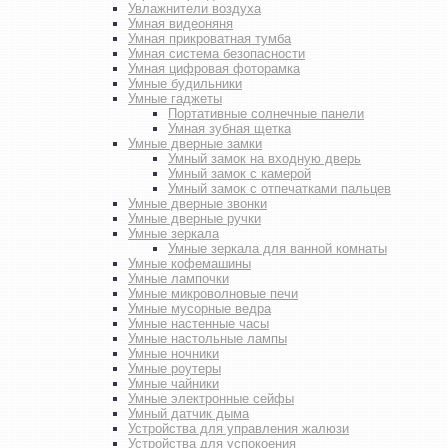
Увлажнители воздуха
Умная видеоняня
Умная прикроватная тумба
Умная система безопасности
Умная цифровая фоторамка
Умные будильники
Умные гаджеты
Портативные солнечные панели
Умная зубная щетка
Умные дверные замки
Умный замок на входную дверь
Умный замок с камерой
Умный замок с отпечатками пальцев
Умные дверные звонки
Умные дверные ручки
Умные зеркала
Умные зеркала для ванной комнаты
Умные кофемашины
Умные лампочки
Умные микроволновые печи
Умные мусорные ведра
Умные настенные часы
Умные настольные лампы
Умные ночники
Умные роутеры
Умные чайники
Умные электронные сейфы
Умный датчик дыма
Устройства для управления жалюзи
Устройства для успокоения