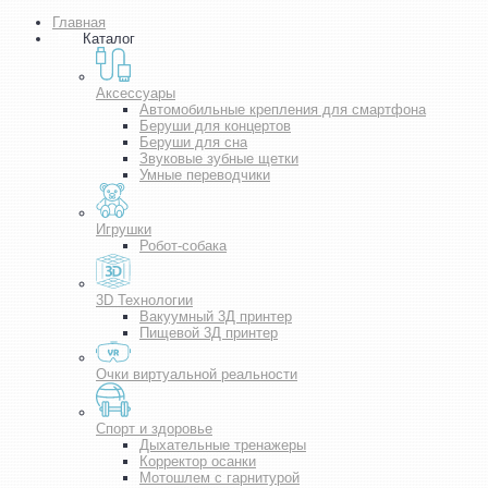
Главная
Каталог
Аксессуары
Автомобильные крепления для смартфона
Беруши для концертов
Беруши для сна
Звуковые зубные щетки
Умные переводчики
Игрушки
Робот-собака
3D Технологии
Вакуумный 3Д принтер
Пищевой 3Д принтер
Очки виртуальной реальности
Спорт и здоровье
Дыхательные тренажеры
Корректор осанки
Мотошлем с гарнитурой