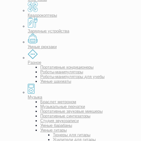
Квадрокоптеры
Зарядные устройства
Умные рюкзаки
Разное
Портативные кондиционеры
Роботы-манипуляторы
Роботы-манипуляторы для учебы
Умные шахматы
Музыка
Браслет метроном
Музыкальные перчатки
Портативные звуковые микшеры
Портативные синтезаторы
Студия звукозаписи
Умные барабаны
Умные гитары
Тюнеры для гитары
Усилители для гитары