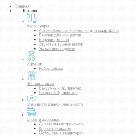
Главная
Каталог
Аксессуары
Автомобильные крепления для смартфона
Беруши для концертов
Беруши для сна
Звуковые зубные щетки
Умные переводчики
Игрушки
Робот-собака
3D Технологии
Вакуумный 3Д принтер
Пищевой 3Д принтер
Очки виртуальной реальности
Спорт и здоровье
Дыхательные тренажеры
Корректор осанки
Мотошлем с гарнитурой