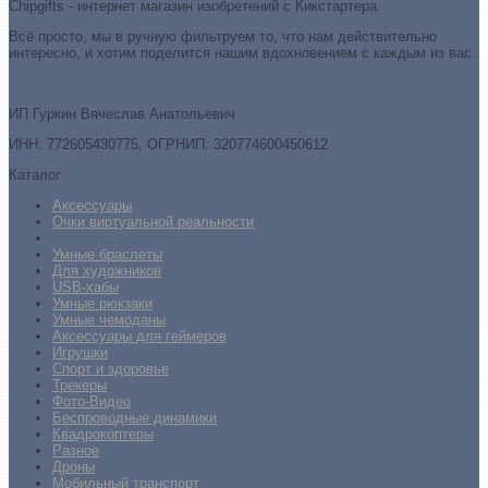
Chipgifts - интернет магазин изобретений с Кикстартера.
Всё просто, мы в ручную фильтруем то, что нам действительно
интересно, и хотим поделится нашим вдохновением с каждым из вас.
ИП Гуркин Вячеслав Анатольевич
ИНН: 772605430775, ОГРНИП: 320774600450612
Каталог
Аксессуары
Очки виртуальной реальности
Умные браслеты
Для художников
USB-хабы
Умные рюкзаки
Умные чемоданы
Аксессуары для геймеров
Игрушки
Спорт и здоровье
Трекеры
Фото-Видео
Беспроводные динамики
Квадрокоптеры
Разное
Дроны
Мобильный транспорт