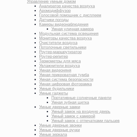
Управление умным домом
Анализатор качества воздуха
Аромодиффузор
Голосовой помощник с дисплеем
Датчики погоды
Камеры видеонаблюдения
Умная уличная камера
Модульная система освещения
Мониторы качества воздуха
Очистители воздуха
Потолочные светильники
Роутер-маршрутизатор
Роутер-репитер
Термометры для мяса
Увлажнители воздуха
Умная видеоняня
Умная прикроватная тумба
Умная система безопасности
Умная цифровая фоторамка
Умные будильники
Умные гаджеты
Портативные солнечные панели
Умная зубная щетка
Умные дверные замки
Умный замок на входную дверь
Умный замок с камерой
Умный замок с отпечатками пальцев
Умные дверные звонки
Умные дверные ручки
Умные зеркала