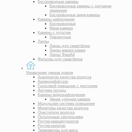
Беспроводные камеры
Беспроводные камеры с датчиком
движения
Беспроводные мини-камеры
Камеры наблюдения
Беспроводные
Мини-камера
Камеры с пультом
Поворотные
Линзы
Линзы для смартфона
Линзы макросъемки
Линзы ФишАй
Фильтры для смартфона
Управление умным домом
Анализатор качества воздуха
Аромодиффузор
Голосовой помощник с дисплеем
Датчики погоды
Камеры видеонаблюдения
Умная уличная камера
Модульная система освещения
Мониторы качества воздуха
Очистители воздуха
Потолочные светильники
Роутер-маршрутизатор
Роутер-репитер
Термометры для мяса