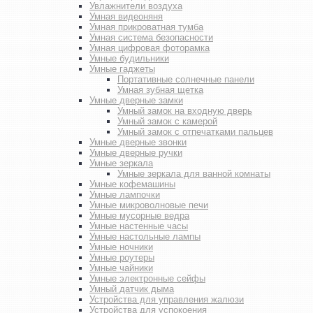
Увлажнители воздуха
Умная видеоняня
Умная прикроватная тумба
Умная система безопасности
Умная цифровая фоторамка
Умные будильники
Умные гаджеты
Портативные солнечные панели
Умная зубная щетка
Умные дверные замки
Умный замок на входную дверь
Умный замок с камерой
Умный замок с отпечатками пальцев
Умные дверные звонки
Умные дверные ручки
Умные зеркала
Умные зеркала для ванной комнаты
Умные кофемашины
Умные лампочки
Умные микроволновые печи
Умные мусорные ведра
Умные настенные часы
Умные настольные лампы
Умные ночники
Умные роутеры
Умные чайники
Умные электронные сейфы
Умный датчик дыма
Устройства для управления жалюзи
Устройства для успокоения