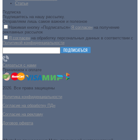
Статьи
Подписка
Подпишитесь на нашу рассылку.
Отправляем лишь самое важное и полезное
Нажимая кнопку «Подписаться»
Я согласен
на получение
рекламных рассылок
Я согласен
на обработку персональных данных в соответствии с
Политикой конфиденциальности
ПОДПИСАТЬСЯ
Связаться с нами
Принимаем к оплате
2026. Все права защищены
Политика конфиденциальности
Согласие на обработку ПДн
Cогласие на рекламу
Договор оферта