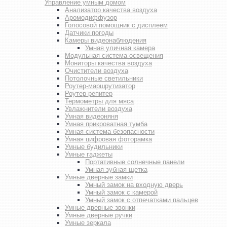
Управление умным домом
Анализатор качества воздуха
Аромодиффузор
Голосовой помощник с дисплеем
Датчики погоды
Камеры видеонаблюдения
Умная уличная камера
Модульная система освещения
Мониторы качества воздуха
Очистители воздуха
Потолочные светильники
Роутер-маршрутизатор
Роутер-репитер
Термометры для мяса
Увлажнители воздуха
Умная видеоняня
Умная прикроватная тумба
Умная система безопасности
Умная цифровая фоторамка
Умные будильники
Умные гаджеты
Портативные солнечные панели
Умная зубная щетка
Умные дверные замки
Умный замок на входную дверь
Умный замок с камерой
Умный замок с отпечатками пальцев
Умные дверные звонки
Умные дверные ручки
Умные зеркала