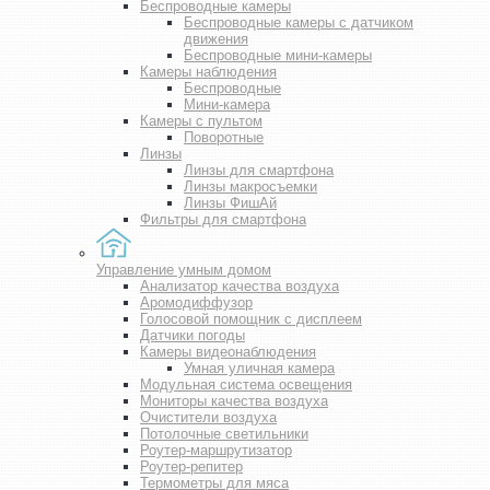
Беспроводные камеры
Беспроводные камеры с датчиком
движения
Беспроводные мини-камеры
Камеры наблюдения
Беспроводные
Мини-камера
Камеры с пультом
Поворотные
Линзы
Линзы для смартфона
Линзы макросъемки
Линзы ФишАй
Фильтры для смартфона
Управление умным домом
Анализатор качества воздуха
Аромодиффузор
Голосовой помощник с дисплеем
Датчики погоды
Камеры видеонаблюдения
Умная уличная камера
Модульная система освещения
Мониторы качества воздуха
Очистители воздуха
Потолочные светильники
Роутер-маршрутизатор
Роутер-репитер
Термометры для мяса