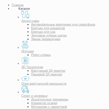
Главная
Каталог
Аксессуары
Автомобильные крепления для смартфона
Беруши для концертов
Беруши для сна
Звуковые зубные щетки
Умные переводчики
Игрушки
Робот-собака
3D Технологии
Вакуумный 3Д принтер
Пищевой 3Д принтер
Очки виртуальной реальности
Спорт и здоровье
Дыхательные тренажеры
Корректор осанки
Мотошлем с гарнитурой