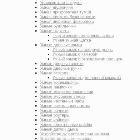
Увлажнители воздуха
Умная видеоняня
Умная прикроватная тумба
Умная система безопасности
Умная цифровая фоторамка
Умные будильники
Умные гаджеты
Портативные солнечные панели
Умная зубная щетка
Умные дверные замки
Умный замок на входную дверь
Умный замок с камерой
Умный замок с отпечатками пальцев
Умные дверные звонки
Умные дверные ручки
Умные зеркала
Умные зеркала для ванной комнаты
Умные кофемашины
Умные лампочки
Умные микроволновые печи
Умные мусорные ведра
Умные настенные часы
Умные настольные лампы
Умные ночники
Умные роутеры
Умные чайники
Умные электронные сейфы
Умный датчик дыма
Устройства для управления жалюзи
Устройства для успокоения