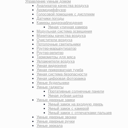
Управление умным домом
Анализатор качества воздуха
Аромодиффузор
Голосовой помощник с дисплеем
Датчики погоды
Камеры видеонаблюдения
Умная уличная камера
Модульная система освещения
Мониторы качества воздуха
Очистители воздуха
Потолочные светильники
Роутер-маршрутизатор
Роутер-репитер
Термометры для мяса
Увлажнители воздуха
Умная видеоняня
Умная прикроватная тумба
Умная система безопасности
Умная цифровая фоторамка
Умные будильники
Умные гаджеты
Портативные солнечные панели
Умная зубная щетка
Умные дверные замки
Умный замок на входную дверь
Умный замок с камерой
Умный замок с отпечатками пальцев
Умные дверные звонки
Умные дверные ручки
Умные зеркала