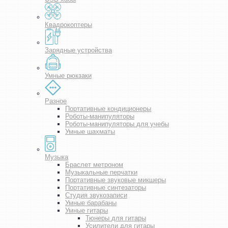
Квадрокоптеры
Зарядные устройства
Умные рюкзаки
Разное
Портативные кондиционеры
Роботы-манипуляторы
Роботы-манипуляторы для учебы
Умные шахматы
Музыка
Браслет метроном
Музыкальные перчатки
Портативные звуковые микшеры
Портативные синтезаторы
Студия звукозаписи
Умные барабаны
Умные гитары
Тюнеры для гитары
Усилители для гитары