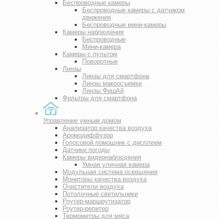
Беспроводные камеры
Беспроводные камеры с датчиком
движения
Беспроводные мини-камеры
Камеры наблюдения
Беспроводные
Мини-камера
Камеры с пультом
Поворотные
Линзы
Линзы для смартфона
Линзы макросъемки
Линзы ФишАй
Фильтры для смартфона
Управление умным домом
Анализатор качества воздуха
Аромодиффузор
Голосовой помощник с дисплеем
Датчики погоды
Камеры видеонаблюдения
Умная уличная камера
Модульная система освещения
Мониторы качества воздуха
Очистители воздуха
Потолочные светильники
Роутер-маршрутизатор
Роутер-репитер
Термометры для мяса