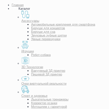
Главная
Каталог
Аксессуары
Автомобильные крепления для смартфона
Беруши для концертов
Беруши для сна
Звуковые зубные щетки
Умные переводчики
Игрушки
Робот-собака
3D Технологии
Вакуумный 3Д принтер
Пищевой 3Д принтер
Очки виртуальной реальности
Спорт и здоровье
Дыхательные тренажеры
Корректор осанки
Мотошлем с гарнитурой