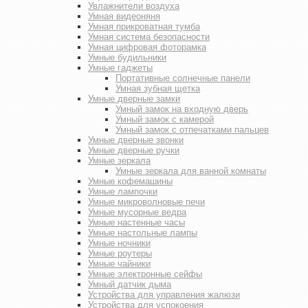
Увлажнители воздуха
Умная видеоняня
Умная прикроватная тумба
Умная система безопасности
Умная цифровая фоторамка
Умные будильники
Умные гаджеты
Портативные солнечные панели
Умная зубная щетка
Умные дверные замки
Умный замок на входную дверь
Умный замок с камерой
Умный замок с отпечатками пальцев
Умные дверные звонки
Умные дверные ручки
Умные зеркала
Умные зеркала для ванной комнаты
Умные кофемашины
Умные лампочки
Умные микроволновые печи
Умные мусорные ведра
Умные настенные часы
Умные настольные лампы
Умные ночники
Умные роутеры
Умные чайники
Умные электронные сейфы
Умный датчик дыма
Устройства для управления жалюзи
Устройства для успокоения