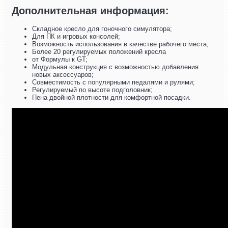
Дополнительная информация:
Складное кресло для гоночного симулятора;
Для ПК и игровых консолей;
Возможность использования в качестве рабочего места;
Более 20 регулируемых положений кресла
от Формулы к GT;
Модульная конструкция с возможностью добавления
новых аксессуаров;
Совместимость с популярными педалями и рулями;
Регулируемый по высоте подголовник;
Пена двойной плотности для комфортной посадки.