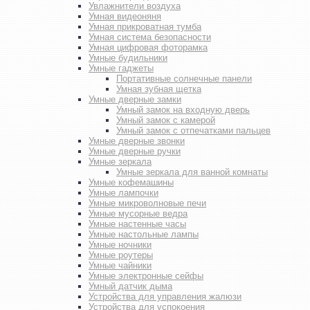
Увлажнители воздуха
Умная видеоняня
Умная прикроватная тумба
Умная система безопасности
Умная цифровая фоторамка
Умные будильники
Умные гаджеты
Портативные солнечные панели
Умная зубная щетка
Умные дверные замки
Умный замок на входную дверь
Умный замок с камерой
Умный замок с отпечатками пальцев
Умные дверные звонки
Умные дверные ручки
Умные зеркала
Умные зеркала для ванной комнаты
Умные кофемашины
Умные лампочки
Умные микроволновые печи
Умные мусорные ведра
Умные настенные часы
Умные настольные лампы
Умные ночники
Умные роутеры
Умные чайники
Умные электронные сейфы
Умный датчик дыма
Устройства для управления жалюзи
Устройства для успокоения