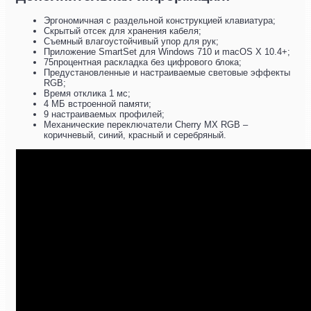
Эргономичная с раздельной конструкцией клавиатура;
Скрытый отсек для хранения кабеля;
Съемный влагоустойчивый упор для рук;
Приложение SmartSet для Windows 710 и macOS X 10.4+;
75процентная раскладка без цифрового блока;
Предустановленные и настраиваемые световые эффекты
RGB;
Время отклика 1 мс;
4 МБ встроенной памяти;
9 настраиваемых профилей;
Механические переключатели Cherry MX RGB –
коричневый, синий, красный и серебряный.