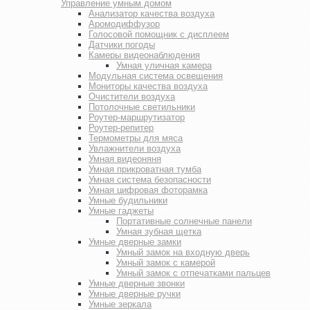
Управление умным домом
Анализатор качества воздуха
Аромодиффузор
Голосовой помощник с дисплеем
Датчики погоды
Камеры видеонаблюдения
Умная уличная камера
Модульная система освещения
Мониторы качества воздуха
Очистители воздуха
Потолочные светильники
Роутер-маршрутизатор
Роутер-репитер
Термометры для мяса
Увлажнители воздуха
Умная видеоняня
Умная прикроватная тумба
Умная система безопасности
Умная цифровая фоторамка
Умные будильники
Умные гаджеты
Портативные солнечные панели
Умная зубная щетка
Умные дверные замки
Умный замок на входную дверь
Умный замок с камерой
Умный замок с отпечатками пальцев
Умные дверные звонки
Умные дверные ручки
Умные зеркала