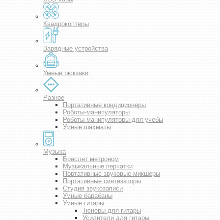
Квадрокоптеры
Зарядные устройства
Умные рюкзаки
Разное
Портативные кондиционеры
Роботы-манипуляторы
Роботы-манипуляторы для учебы
Умные шахматы
Музыка
Браслет метроном
Музыкальные перчатки
Портативные звуковые микшеры
Портативные синтезаторы
Студия звукозаписи
Умные барабаны
Умные гитары
Тюнеры для гитары
Усилители для гитары