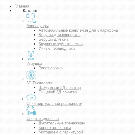
Главная
Каталог
Аксессуары
Автомобильные крепления для смартфона
Беруши для концертов
Беруши для сна
Звуковые зубные щетки
Умные переводчики
Игрушки
Робот-собака
3D Технологии
Вакуумный 3Д принтер
Пищевой 3Д принтер
Очки виртуальной реальности
Спорт и здоровье
Дыхательные тренажеры
Корректор осанки
Мотошлем с гарнитурой