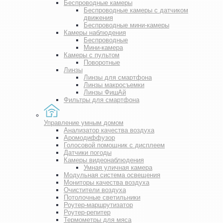
Беспроводные камеры
Беспроводные камеры с датчиком
движения
Беспроводные мини-камеры
Камеры наблюдения
Беспроводные
Мини-камера
Камеры с пультом
Поворотные
Линзы
Линзы для смартфона
Линзы макросъемки
Линзы ФишАй
Фильтры для смартфона
Управление умным домом
Анализатор качества воздуха
Аромодиффузор
Голосовой помощник с дисплеем
Датчики погоды
Камеры видеонаблюдения
Умная уличная камера
Модульная система освещения
Мониторы качества воздуха
Очистители воздуха
Потолочные светильники
Роутер-маршрутизатор
Роутер-репитер
Термометры для мяса