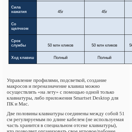
Сила
нажатия
45г
45г
Со
щелчком
Срок
службы
50 млн кликов
50 млн кликов
5
Ход клавиш
Полный
Полный
Управление профилями, подсветкой, создание
макросов и переназначение клавиш можно
осуществлять «на лету» с помощью одной только
клавиатуры, либо приложения Smartset Desktop для
ПК и Mac.
Две половины клавиатуры соединены между собой 51
см регулируемым по длине кабелем (не используемая
часть хранится в специальном отсеке клавиатуры),
что позволяет организовать свое игровое/рабочее