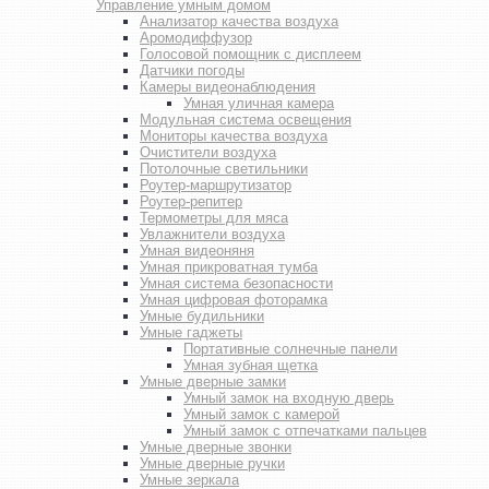
Управление умным домом
Анализатор качества воздуха
Аромодиффузор
Голосовой помощник с дисплеем
Датчики погоды
Камеры видеонаблюдения
Умная уличная камера
Модульная система освещения
Мониторы качества воздуха
Очистители воздуха
Потолочные светильники
Роутер-маршрутизатор
Роутер-репитер
Термометры для мяса
Увлажнители воздуха
Умная видеоняня
Умная прикроватная тумба
Умная система безопасности
Умная цифровая фоторамка
Умные будильники
Умные гаджеты
Портативные солнечные панели
Умная зубная щетка
Умные дверные замки
Умный замок на входную дверь
Умный замок с камерой
Умный замок с отпечатками пальцев
Умные дверные звонки
Умные дверные ручки
Умные зеркала