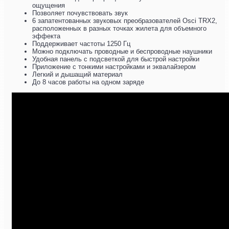
ощущения
Позволяет почувствовать звук
6 запатентованных звуковых преобразователей Osci TRX2,
расположенных в разных точках жилета для объемного
эффекта
Поддерживает частоты 1250 Гц
Можно подключать проводные и беспроводные наушники
Удобная панель с подсветкой для быстрой настройки
Приложение с тонкими настройками и эквалайзером
Легкий и дышащий материал
До 8 часов работы на одном заряде