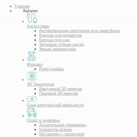
Главная
Каталог
Аксессуары
Автомобильные крепления для смартфона
Беруши для концертов
Беруши для сна
Звуковые зубные щетки
Умные переводчики
Игрушки
Робот-собака
3D Технологии
Вакуумный 3Д принтер
Пищевой 3Д принтер
Очки виртуальной реальности
Спорт и здоровье
Дыхательные тренажеры
Корректор осанки
Мотошлем с гарнитурой