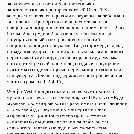
заключается в наличии 6 обновленных и
запатентованных преобразователей Osci TRX2,
которые позволяют переводить звуковые колебания в
тактильные. Преобразователи расположены в
специально выбранных точках на нашем теле — 2 по
бокам, 2 на груди и 2 на спине, чтобы мы могли
ощущать полный спектр игровых событий,
сопровождающихся звуками. Так, например, отдача,
попадания, удары, касания к разным частям игрового
персонажа будут ощущаться по-разному, а музыка
проходит через всё наше тело, создавая ощущение,
будто мы находимся прямо перед мощной колонкой с
сабвуфером. Девайс поддерживает воспроизведение
частот в рамках 1-250 Гц.
Woojer Vest 3 предназначен для всех, кто хотел бы
чувствовать звук — от геймеров, как ПК, так и VR, до
музыкантов, которые хотят сразу иметь представление
о том, как будут звучать их концертные треки.
Управлять устройством очень просто — весь
основной функционал вынесен на небольшую
сенсорную панель спереди и мы можем легко
переключаться прямо во время игры. Более тонкие