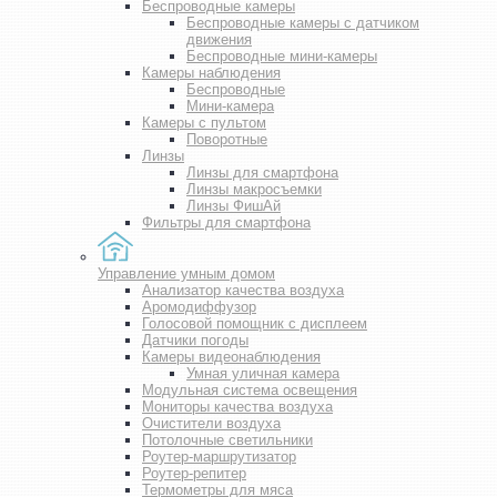
Беспроводные камеры
Беспроводные камеры с датчиком
движения
Беспроводные мини-камеры
Камеры наблюдения
Беспроводные
Мини-камера
Камеры с пультом
Поворотные
Линзы
Линзы для смартфона
Линзы макросъемки
Линзы ФишАй
Фильтры для смартфона
Управление умным домом
Анализатор качества воздуха
Аромодиффузор
Голосовой помощник с дисплеем
Датчики погоды
Камеры видеонаблюдения
Умная уличная камера
Модульная система освещения
Мониторы качества воздуха
Очистители воздуха
Потолочные светильники
Роутер-маршрутизатор
Роутер-репитер
Термометры для мяса