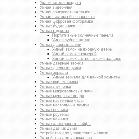
Увлажнители воздуха
Умная видеоняня
Умная прикроватная тумба
Умная система безопасности
Умная цифровая фоторамка
Умные будильники
Умные гаджеты
Портативные солнечные панели
Умная зубная щетка
Умные дверные замки
Умный замок на входную дверь
Умный замок с камерой
Умный замок с отпечатками пальцев
Умные дверные звонки
Умные дверные ручки
Умные зеркала
Умные зеркала для ванной комнаты
Умные кофемашины
Умные лампочки
Умные микроволновые печи
Умные мусорные ведра
Умные настенные часы
Умные настольные лампы
Умные ночники
Умные роутеры
Умные чайники
Умные электронные сейфы
Умный датчик дыма
Устройства для управления жалюзи
Устройства для успокоения