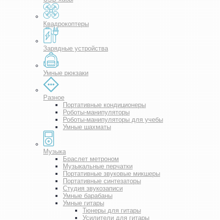
Квадрокоптеры
Зарядные устройства
Умные рюкзаки
Разное
Портативные кондиционеры
Роботы-манипуляторы
Роботы-манипуляторы для учебы
Умные шахматы
Музыка
Браслет метроном
Музыкальные перчатки
Портативные звуковые микшеры
Портативные синтезаторы
Студия звукозаписи
Умные барабаны
Умные гитары
Тюнеры для гитары
Усилители для гитары