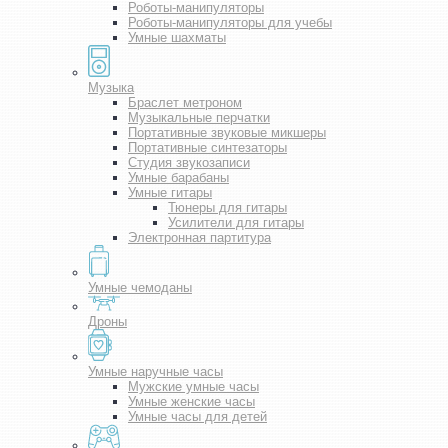
Роботы-манипуляторы
Роботы-манипуляторы для учебы
Умные шахматы
Музыка
Браслет метроном
Музыкальные перчатки
Портативные звуковые микшеры
Портативные синтезаторы
Студия звукозаписи
Умные барабаны
Умные гитары
Тюнеры для гитары
Усилители для гитары
Электронная партитура
Умные чемоданы
Дроны
Умные наручные часы
Мужские умные часы
Умные женские часы
Умные часы для детей