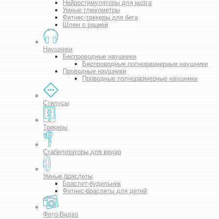
Нейростимуляторы для мозга
Умные глюкометры
Фитнес-трекеры для бега
Шлем с рацией
Наушники
Беспроводные наушники
Беспроводные полноразмерные наушники
Проводные наушники
Проводные полноразмерные наушники
Стилусы
Трекеры
Стабилизаторы для видео
Умные браслеты
Браслет-будильник
Фитнес-браслеты для детей
Фото-Видео