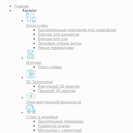
Главная
Каталог
Аксессуары
Автомобильные крепления для смартфона
Беруши для концертов
Беруши для сна
Звуковые зубные щетки
Умные переводчики
Игрушки
Робот-собака
3D Технологии
Вакуумный 3Д принтер
Пищевой 3Д принтер
Очки виртуальной реальности
Спорт и здоровье
Дыхательные тренажеры
Корректор осанки
Мотошлем с гарнитурой