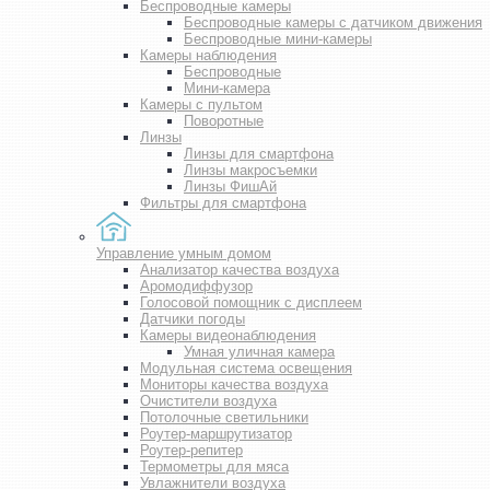
Беспроводные камеры
Беспроводные камеры с датчиком движения
Беспроводные мини-камеры
Камеры наблюдения
Беспроводные
Мини-камера
Камеры с пультом
Поворотные
Линзы
Линзы для смартфона
Линзы макросъемки
Линзы ФишАй
Фильтры для смартфона
Управление умным домом
Анализатор качества воздуха
Аромодиффузор
Голосовой помощник с дисплеем
Датчики погоды
Камеры видеонаблюдения
Умная уличная камера
Модульная система освещения
Мониторы качества воздуха
Очистители воздуха
Потолочные светильники
Роутер-маршрутизатор
Роутер-репитер
Термометры для мяса
Увлажнители воздуха