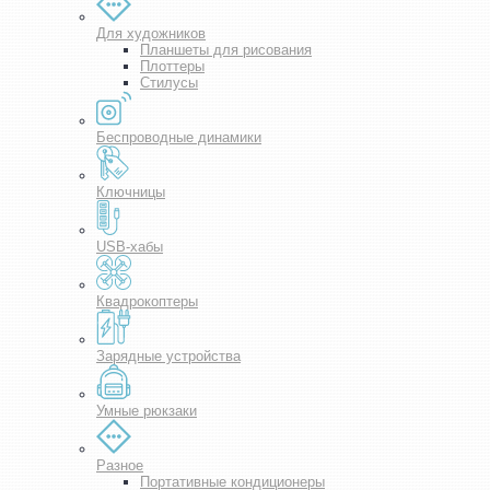
Для художников
Планшеты для рисования
Плоттеры
Стилусы
Беспроводные динамики
Ключницы
USB-хабы
Квадрокоптеры
Зарядные устройства
Умные рюкзаки
Разное
Портативные кондиционеры