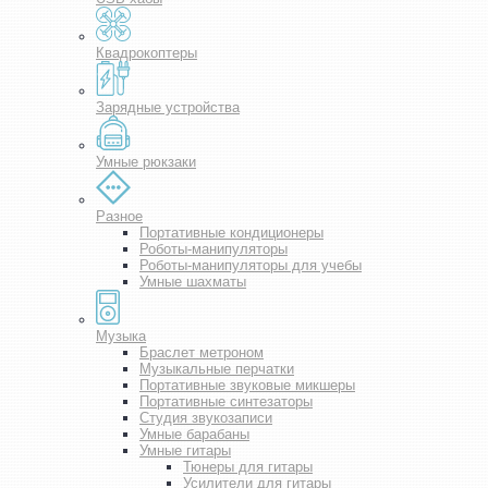
Квадрокоптеры
Зарядные устройства
Умные рюкзаки
Разное
Портативные кондиционеры
Роботы-манипуляторы
Роботы-манипуляторы для учебы
Умные шахматы
Музыка
Браслет метроном
Музыкальные перчатки
Портативные звуковые микшеры
Портативные синтезаторы
Студия звукозаписи
Умные барабаны
Умные гитары
Тюнеры для гитары
Усилители для гитары