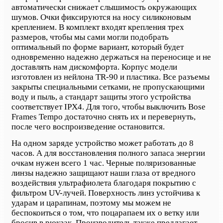
автоматически снижает слышимость окружающих
шумов. Очки фиксируются на носу силиконовым
креплением. В комплект входят крепления трех
размеров, чтобы мы сами могли подобрать
оптимальный по форме вариант, который будет
одновременно надежно держаться на переносице и не
доставлять нам дискомфорта. Корпус модели
изготовлен из нейлона TR-90 и пластика. Все разъемы
закрыты специальными сетками, не пропускающими
воду и пыль, а стандарт защиты этого устройства
соответствует IPX4. Для того, чтобы выключить Bose
Frames Tempo достаточно снять их и перевернуть,
после чего воспроизведение остановится.
На одном заряде устройство может работать до 8
часов. А для восстановления полного запаса энергии
очкам нужен всего 1 час. Черные поляризованные
линзы надежно защищают наши глаза от вредного
воздействия ультрафиолета благодаря покрытию с
фильтром UV-лучей. Поверхность линз устойчива к
ударам и царапинам, поэтому мы можем не
беспокоиться о том, что поцарапаем их о ветку или
бросив в рюкзак. Производитель также предлагает