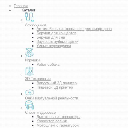
Главная
Каталог
Аксессуары
Автомобильные крепления для смартфона
Беруши для концертов
Беруши для сна
Звуковые зубные щетки
Умные переводчики
Игрушки
Робот-собака
3D Технологии
Вакуумный 3Д принтер
Пищевой 3Д принтер
Очки виртуальной реальности
Спорт и здоровье
Дыхательные тренажеры
Корректор осанки
Мотошлем с гарнитурой