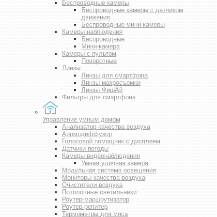
Беспроводные камеры
Беспроводные камеры с датчиком
движения
Беспроводные мини-камеры
Камеры наблюдения
Беспроводные
Мини-камера
Камеры с пультом
Поворотные
Линзы
Линзы для смартфона
Линзы макросъемки
Линзы ФишАй
Фильтры для смартфона
Управление умным домом
Анализатор качества воздуха
Аромодиффузор
Голосовой помощник с дисплеем
Датчики погоды
Камеры видеонаблюдения
Умная уличная камера
Модульная система освещения
Мониторы качества воздуха
Очистители воздуха
Потолочные светильники
Роутер-маршрутизатор
Роутер-репитер
Термометры для мяса