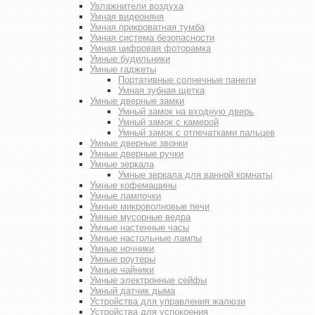
Увлажнители воздуха
Умная видеоняня
Умная прикроватная тумба
Умная система безопасности
Умная цифровая фоторамка
Умные будильники
Умные гаджеты
Портативные солнечные панели
Умная зубная щетка
Умные дверные замки
Умный замок на входную дверь
Умный замок с камерой
Умный замок с отпечатками пальцев
Умные дверные звонки
Умные дверные ручки
Умные зеркала
Умные зеркала для ванной комнаты
Умные кофемашины
Умные лампочки
Умные микроволновые печи
Умные мусорные ведра
Умные настенные часы
Умные настольные лампы
Умные ночники
Умные роутеры
Умные чайники
Умные электронные сейфы
Умный датчик дыма
Устройства для управления жалюзи
Устройства для успокоения