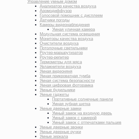
Управление умным домом
Анализатор качества воздуха
Аромодиффузор
Голосовой помощник с дисплеем
Датчики погоды
Камеры видеонаблюдения
Умная уличная камера
Модульная система освещения
Мониторы качества воздуха
Очистители воздуха
Потолочные светильники
Роутер-маршрутизатор
Роутер-репитер
Термометры для мяса
Увлажнители воздуха
Умная видеоняня
Умная прикроватная тумба
Умная система безопасности
Умная цифровая фоторамка
Умные будильники
Умные гаджеты
Портативные солнечные панели
Умная зубная щетка
Умные дверные замки
Умный замок на входную дверь
Умный замок с камерой
Умный замок с отпечатками пальцев
Умные дверные звонки
Умные дверные ручки
Умные зеркала