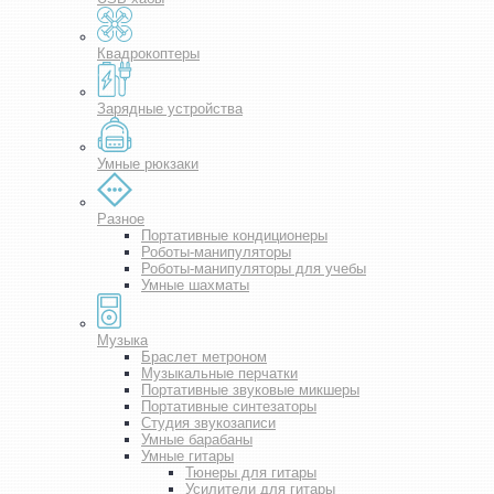
Квадрокоптеры
Зарядные устройства
Умные рюкзаки
Разное
Портативные кондиционеры
Роботы-манипуляторы
Роботы-манипуляторы для учебы
Умные шахматы
Музыка
Браслет метроном
Музыкальные перчатки
Портативные звуковые микшеры
Портативные синтезаторы
Студия звукозаписи
Умные барабаны
Умные гитары
Тюнеры для гитары
Усилители для гитары