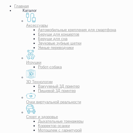
Главная
Каталог
Аксессуары
Автомобильные крепления для смартфона
Беруши для концертов
Беруши для сна
Звуковые зубные щетки
Умные переводчики
Игрушки
Робот-собака
3D Технологии
Вакуумный 3Д принтер
Пищевой 3Д принтер
Очки виртуальной реальности
Спорт и здоровье
Дыхательные тренажеры
Корректор осанки
Мотошлем с гарнитурой