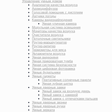
Управление умным домом
Анализатор качества воздуха
Аромодиффузор
Голосовой помощник с дисплеем
Датчики погоды
Камеры видеонаблюдения
Умная уличная камера
Модульная система освещения
Мониторы качества воздуха
Очистители воздуха
Потолочные светильники
Роутер-маршрутизатор
Роутер-репитер
Термометры для мяса
Увлажнители воздуха
Умная видеоняня
Умная прикроватная тумба
Умная система безопасности
Умная цифровая фоторамка
Умные будильники
Умные гаджеты
Портативные солнечные панели
Умная зубная щетка
Умные дверные замки
Умный замок на входную дверь
Умный замок с камерой
Умный замок с отпечатками пальцев
Умные дверные звонки
Умные дверные ручки
Умные зеркала