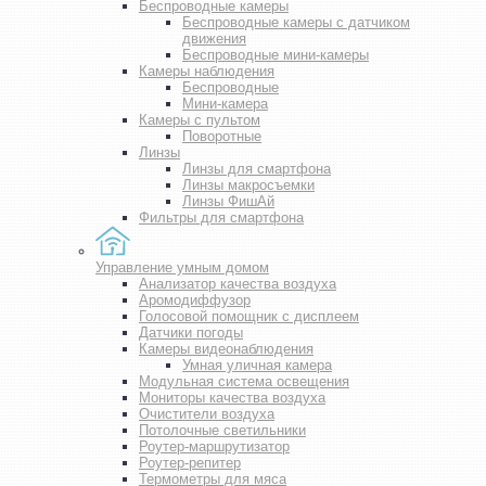
Беспроводные камеры
Беспроводные камеры с датчиком
движения
Беспроводные мини-камеры
Камеры наблюдения
Беспроводные
Мини-камера
Камеры с пультом
Поворотные
Линзы
Линзы для смартфона
Линзы макросъемки
Линзы ФишАй
Фильтры для смартфона
Управление умным домом
Анализатор качества воздуха
Аромодиффузор
Голосовой помощник с дисплеем
Датчики погоды
Камеры видеонаблюдения
Умная уличная камера
Модульная система освещения
Мониторы качества воздуха
Очистители воздуха
Потолочные светильники
Роутер-маршрутизатор
Роутер-репитер
Термометры для мяса