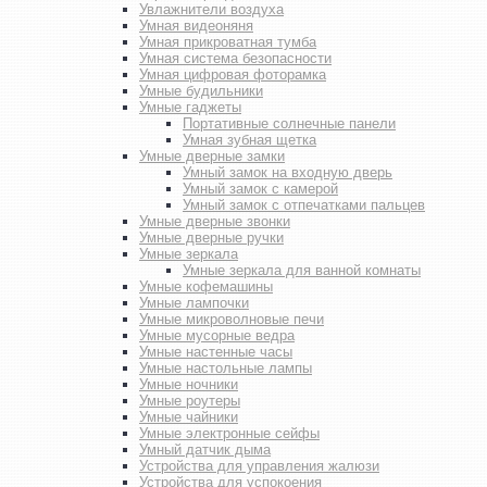
Увлажнители воздуха
Умная видеоняня
Умная прикроватная тумба
Умная система безопасности
Умная цифровая фоторамка
Умные будильники
Умные гаджеты
Портативные солнечные панели
Умная зубная щетка
Умные дверные замки
Умный замок на входную дверь
Умный замок с камерой
Умный замок с отпечатками пальцев
Умные дверные звонки
Умные дверные ручки
Умные зеркала
Умные зеркала для ванной комнаты
Умные кофемашины
Умные лампочки
Умные микроволновые печи
Умные мусорные ведра
Умные настенные часы
Умные настольные лампы
Умные ночники
Умные роутеры
Умные чайники
Умные электронные сейфы
Умный датчик дыма
Устройства для управления жалюзи
Устройства для успокоения