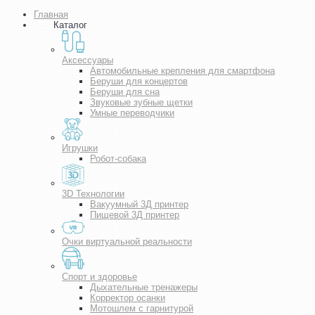
Главная
Каталог
Аксессуары
Автомобильные крепления для смартфона
Беруши для концертов
Беруши для сна
Звуковые зубные щетки
Умные переводчики
Игрушки
Робот-собака
3D Технологии
Вакуумный 3Д принтер
Пищевой 3Д принтер
Очки виртуальной реальности
Спорт и здоровье
Дыхательные тренажеры
Корректор осанки
Мотошлем с гарнитурой