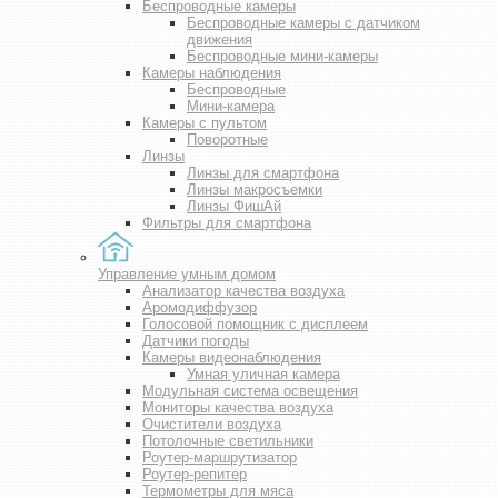
Беспроводные камеры
Беспроводные камеры с датчиком
движения
Беспроводные мини-камеры
Камеры наблюдения
Беспроводные
Мини-камера
Камеры с пультом
Поворотные
Линзы
Линзы для смартфона
Линзы макросъемки
Линзы ФишАй
Фильтры для смартфона
Управление умным домом
Анализатор качества воздуха
Аромодиффузор
Голосовой помощник с дисплеем
Датчики погоды
Камеры видеонаблюдения
Умная уличная камера
Модульная система освещения
Мониторы качества воздуха
Очистители воздуха
Потолочные светильники
Роутер-маршрутизатор
Роутер-репитер
Термометры для мяса