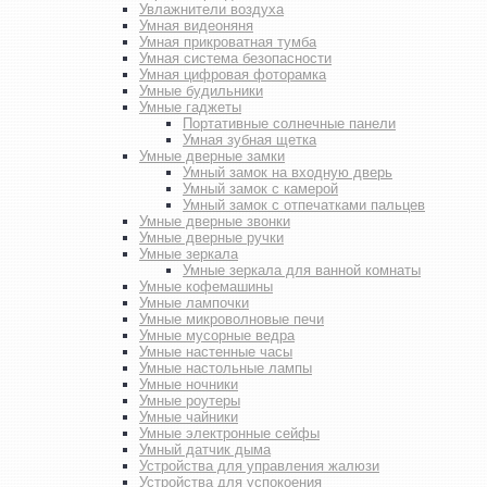
Увлажнители воздуха
Умная видеоняня
Умная прикроватная тумба
Умная система безопасности
Умная цифровая фоторамка
Умные будильники
Умные гаджеты
Портативные солнечные панели
Умная зубная щетка
Умные дверные замки
Умный замок на входную дверь
Умный замок с камерой
Умный замок с отпечатками пальцев
Умные дверные звонки
Умные дверные ручки
Умные зеркала
Умные зеркала для ванной комнаты
Умные кофемашины
Умные лампочки
Умные микроволновые печи
Умные мусорные ведра
Умные настенные часы
Умные настольные лампы
Умные ночники
Умные роутеры
Умные чайники
Умные электронные сейфы
Умный датчик дыма
Устройства для управления жалюзи
Устройства для успокоения