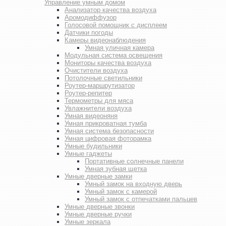
Управление умным домом
Анализатор качества воздуха
Аромодиффузор
Голосовой помощник с дисплеем
Датчики погоды
Камеры видеонаблюдения
Умная уличная камера
Модульная система освещения
Мониторы качества воздуха
Очистители воздуха
Потолочные светильники
Роутер-маршрутизатор
Роутер-репитер
Термометры для мяса
Увлажнители воздуха
Умная видеоняня
Умная прикроватная тумба
Умная система безопасности
Умная цифровая фоторамка
Умные будильники
Умные гаджеты
Портативные солнечные панели
Умная зубная щетка
Умные дверные замки
Умный замок на входную дверь
Умный замок с камерой
Умный замок с отпечатками пальцев
Умные дверные звонки
Умные дверные ручки
Умные зеркала