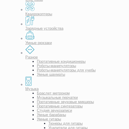
Квадрокоптеры
Зарядные устройства
Умные рюкзаки
Разное
Портативные кондиционеры
Роботы-манипуляторы
Роботы-манипуляторы для учебы
Умные шахматы
Музыка
Браслет метроном
Музыкальные перчатки
Портативные звуковые микшеры
Портативные синтезаторы
Студия звукозаписи
Умные барабаны
Умные гитары
Тюнеры для гитары
Усилители для гитары