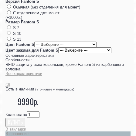
Версия Fantom S
Обычная (без отделения для монет)
С отделением для монет
(+1000р.)
Размер Fantom S
S 7
S 10
S 13
Цвет Fantom S
Цвет зажима для Fantom S
Основные характеристики
Особенности :
RFID защита у всех кошельков, кроме Fantom S из карбонового
волокна
Все характеристики
(0)
Есть в наличии
(уточняйте у менеджера)
9990р.
Количество
КУПИТЬ
В закладки
В сравнение