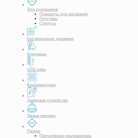
Для художников
Планшеты для рисования
Плоттеры
Стилусы
Беспроводные динамики
Ключницы
USB-хабы
Квадрокоптеры
Зарядные устройства
Умные рюкзаки
Разное
Портативные кондиционеры