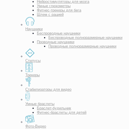
Нейростимуляторы для мозга
Умные глюкометры
Фитнес-трекеры для бега
Шлем с рацией
Наушники
Беспроводные наушники
Беспроводные полноразмерные наушники
Проводные наушники
Проводные полноразмерные наушники
Стилусы
Трекеры
Стабилизаторы для видео
Умные браслеты
Браслет-будильник
Фитнес-браслеты для детей
Фото-Видео