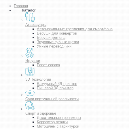
Главная
Каталог
Аксессуары
Автомобильные крепления для смартфона
Беруши для концертов
Беруши для сна
Звуковые зубные щетки
Умные переводчики
Игрушки
Робот-собака
3D Технологии
Вакуумный 3Д принтер
Пищевой 3Д принтер
Очки виртуальной реальности
Спорт и здоровье
Дыхательные тренажеры
Корректор осанки
Мотошлем с гарнитурой