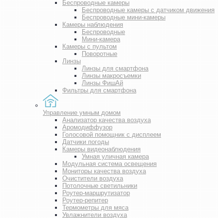
Беспроводные камеры
Беспроводные камеры с датчиком движения
Беспроводные мини-камеры
Камеры наблюдения
Беспроводные
Мини-камера
Камеры с пультом
Поворотные
Линзы
Линзы для смартфона
Линзы макросъемки
Линзы ФишАй
Фильтры для смартфона
Управление умным домом
Анализатор качества воздуха
Аромодиффузор
Голосовой помощник с дисплеем
Датчики погоды
Камеры видеонаблюдения
Умная уличная камера
Модульная система освещения
Мониторы качества воздуха
Очистители воздуха
Потолочные светильники
Роутер-маршрутизатор
Роутер-репитер
Термометры для мяса
Увлажнители воздуха