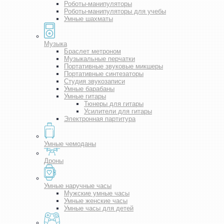
Роботы-манипуляторы
Роботы-манипуляторы для учебы
Умные шахматы
Музыка
Браслет метроном
Музыкальные перчатки
Портативные звуковые микшеры
Портативные синтезаторы
Студия звукозаписи
Умные барабаны
Умные гитары
Тюнеры для гитары
Усилители для гитары
Электронная партитура
Умные чемоданы
Дроны
Умные наручные часы
Мужские умные часы
Умные женские часы
Умные часы для детей