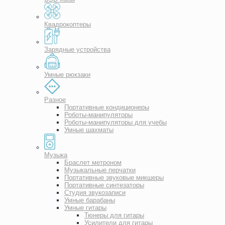
Квадрокоптеры
Зарядные устройства
Умные рюкзаки
Разное
Портативные кондиционеры
Роботы-манипуляторы
Роботы-манипуляторы для учебы
Умные шахматы
Музыка
Браслет метроном
Музыкальные перчатки
Портативные звуковые микшеры
Портативные синтезаторы
Студия звукозаписи
Умные барабаны
Умные гитары
Тюнеры для гитары
Усилители для гитары