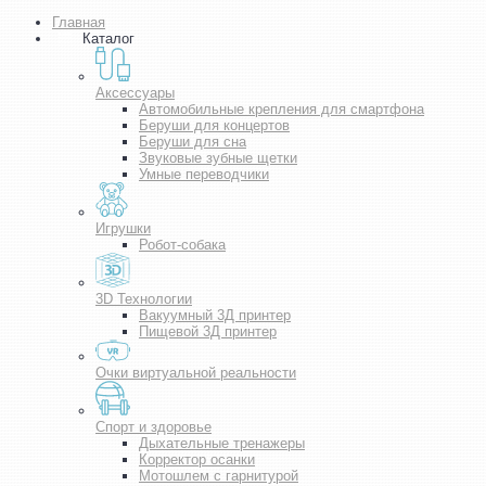
Главная
Каталог
Аксессуары
Автомобильные крепления для смартфона
Беруши для концертов
Беруши для сна
Звуковые зубные щетки
Умные переводчики
Игрушки
Робот-собака
3D Технологии
Вакуумный 3Д принтер
Пищевой 3Д принтер
Очки виртуальной реальности
Спорт и здоровье
Дыхательные тренажеры
Корректор осанки
Мотошлем с гарнитурой