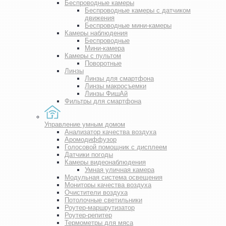
Беспроводные камеры
Беспроводные камеры с датчиком
движения
Беспроводные мини-камеры
Камеры наблюдения
Беспроводные
Мини-камера
Камеры с пультом
Поворотные
Линзы
Линзы для смартфона
Линзы макросъемки
Линзы ФишАй
Фильтры для смартфона
Управление умным домом
Анализатор качества воздуха
Аромодиффузор
Голосовой помощник с дисплеем
Датчики погоды
Камеры видеонаблюдения
Умная уличная камера
Модульная система освещения
Мониторы качества воздуха
Очистители воздуха
Потолочные светильники
Роутер-маршрутизатор
Роутер-репитер
Термометры для мяса