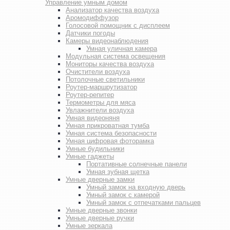
Управление умным домом
Анализатор качества воздуха
Аромодиффузор
Голосовой помощник с дисплеем
Датчики погоды
Камеры видеонаблюдения
Умная уличная камера
Модульная система освещения
Мониторы качества воздуха
Очистители воздуха
Потолочные светильники
Роутер-маршрутизатор
Роутер-репитер
Термометры для мяса
Увлажнители воздуха
Умная видеоняня
Умная прикроватная тумба
Умная система безопасности
Умная цифровая фоторамка
Умные будильники
Умные гаджеты
Портативные солнечные панели
Умная зубная щетка
Умные дверные замки
Умный замок на входную дверь
Умный замок с камерой
Умный замок с отпечатками пальцев
Умные дверные звонки
Умные дверные ручки
Умные зеркала