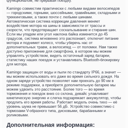
функционалом, не прерывая поездку.
Kamingo совместим практически с любыми видами велосипедов
— городскими, горными, шоссейными, гравийными, складными и
треккинговыми, а также почти с любыми шинами.
Автоматическая система коррекции давления меняет
воздействие мотора на шины в зависимости от трассы и
скорости, что предотвращает соскальзывание и стирание шин.
Если мы упадем или угол наклона байка изменится до 45
градусов, система мгновенно это распознает, отключит питание
мотора и поднимет колесо, чтобы уберечь нас от
дополнительных травм, а велосипед — от поломки. Нам также
доступно приложение для смартфона, в котором мы можем
управлять устройством, видеть остаточный заряд батареи,
статистику наших поездок и устанавливать Bluetooth-блокировку
для мотора.
Kamingo защищен от воды и пыли по стандарту IP66, а значит —
мы можем использовать его даже во время сильного дождя. На
одном заряде устройство позволяет нам проехать до 90 км в
режиме поддержки, а приобретя дополнительную батарею мы
можем удвоить это расстояние. Более того — во время
торможения и поездок вниз со склона, девайс улавливает
кинетическую энергию и слегка подзаряжает аккумулятор, чтобы
продлить его время работы. Работает модель очень тихо — её
уровень шума не превышает 56 дБ. Устройство совместимо с
тормозами V-образного типа, дисковыми, барабанными и
роликовыми.
Дополнительная информация: