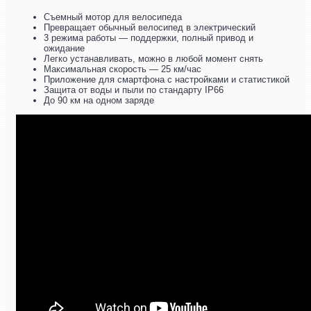
Съемный мотор для велосипеда
Превращает обычный велосипед в электрический
3 режима работы — поддержки, полный привод и
ожидание
Легко устанавливать, можно в любой момент снять
Максимальная скорость — 25 км/час
Приложение для смартфона с настройками и статистикой
Защита от воды и пыли по стандарту IP66
До 90 км на одном заряде