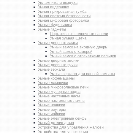
Увлажнители воздуха
Умная видеоняня
Умная прикроватная тумба
Умная система безопасности
Умная цифровая фоторамка
Умные будильники
Умные гаджеты
Портативные солнечные панели
Умная зубная щетка
Умные дверные замки
Умный замок на входную дверь
Умный замок с камерой
Умный замок с отпечатками пальцев
Умные дверные звонки
Умные дверные ручки
Умные зеркала
Умные зеркала для ванной комнаты
Умные кофемашины
Умные лампочки
Умные микроволновые печи
Умные мусорные ведра
Умные настенные часы
Умные настольные лампы
Умные ночники
Умные роутеры
Умные чайники
Умные электронные сейфы
Умный датчик дыма
Устройства для управления жалюзи
Устройства для успокоения