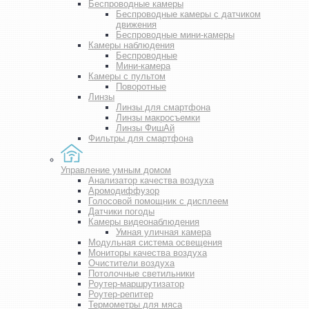
Беспроводные камеры
Беспроводные камеры с датчиком
движения
Беспроводные мини-камеры
Камеры наблюдения
Беспроводные
Мини-камера
Камеры с пультом
Поворотные
Линзы
Линзы для смартфона
Линзы макросъемки
Линзы ФишАй
Фильтры для смартфона
Управление умным домом
Анализатор качества воздуха
Аромодиффузор
Голосовой помощник с дисплеем
Датчики погоды
Камеры видеонаблюдения
Умная уличная камера
Модульная система освещения
Мониторы качества воздуха
Очистители воздуха
Потолочные светильники
Роутер-маршрутизатор
Роутер-репитер
Термометры для мяса