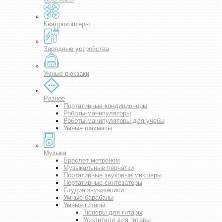
Квадрокоптеры
Зарядные устройства
Умные рюкзаки
Разное
Портативные кондиционеры
Роботы-манипуляторы
Роботы-манипуляторы для учебы
Умные шахматы
Музыка
Браслет метроном
Музыкальные перчатки
Портативные звуковые микшеры
Портативные синтезаторы
Студия звукозаписи
Умные барабаны
Умные гитары
Тюнеры для гитары
Усилители для гитары