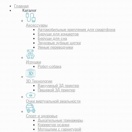
Главная
Каталог
Аксессуары
Автомобильные крепления для смартфона
Беруши для концертов
Беруши для сна
Звуковые зубные щетки
Умные переводчики
Игрушки
Робот-собака
3D Технологии
Вакуумный 3Д принтер
Пищевой 3Д принтер
Очки виртуальной реальности
Спорт и здоровье
Дыхательные тренажеры
Корректор осанки
Мотошлем с гарнитурой