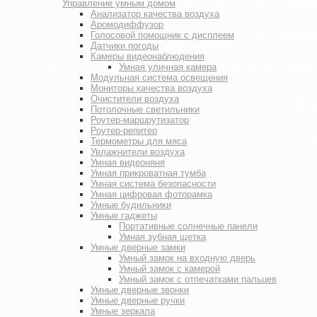
Управление умным домом
Анализатор качества воздуха
Аромодиффузор
Голосовой помощник с дисплеем
Датчики погоды
Камеры видеонаблюдения
Умная уличная камера
Модульная система освещения
Мониторы качества воздуха
Очистители воздуха
Потолочные светильники
Роутер-маршрутизатор
Роутер-репитер
Термометры для мяса
Увлажнители воздуха
Умная видеоняня
Умная прикроватная тумба
Умная система безопасности
Умная цифровая фоторамка
Умные будильники
Умные гаджеты
Портативные солнечные панели
Умная зубная щетка
Умные дверные замки
Умный замок на входную дверь
Умный замок с камерой
Умный замок с отпечатками пальцев
Умные дверные звонки
Умные дверные ручки
Умные зеркала