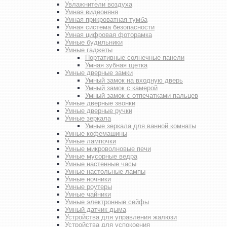
Увлажнители воздуха
Умная видеоняня
Умная прикроватная тумба
Умная система безопасности
Умная цифровая фоторамка
Умные будильники
Умные гаджеты
Портативные солнечные панели
Умная зубная щетка
Умные дверные замки
Умный замок на входную дверь
Умный замок с камерой
Умный замок с отпечатками пальцев
Умные дверные звонки
Умные дверные ручки
Умные зеркала
Умные зеркала для ванной комнаты
Умные кофемашины
Умные лампочки
Умные микроволновые печи
Умные мусорные ведра
Умные настенные часы
Умные настольные лампы
Умные ночники
Умные роутеры
Умные чайники
Умные электронные сейфы
Умный датчик дыма
Устройства для управления жалюзи
Устройства для успокоения