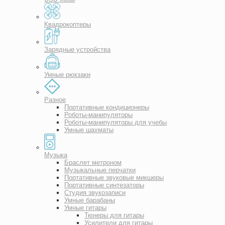
Квадрокоптеры
Зарядные устройства
Умные рюкзаки
Разное
Портативные кондиционеры
Роботы-манипуляторы
Роботы-манипуляторы для учебы
Умные шахматы
Музыка
Браслет метроном
Музыкальные перчатки
Портативные звуковые микшеры
Портативные синтезаторы
Студия звукозаписи
Умные барабаны
Умные гитары
Тюнеры для гитары
Усилители для гитары