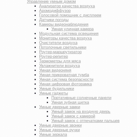
Управление умным домом
Анализатор качества воздуха
Аромодиффузор
Голосовой помощник с дисплеем
Датчики погоды
Камеры видеонаблюдения
Умная уличная камера
Модульная система освещения
Мониторы качества воздуха
Очистители воздуха
Потолочные светильники
Роутер-маршрутизатор
Роутер-репитер
Термометры для мяса
Увлажнители воздуха
Умная видеоняня
Умная прикроватная тумба
Умная система безопасности
Умная цифровая фоторамка
Умные будильники
Умные гаджеты
Портативные солнечные панели
Умная зубная щетка
Умные дверные замки
Умный замок на входную дверь
Умный замок с камерой
Умный замок с отпечатками пальцев
Умные дверные звонки
Умные дверные ручки
Умные зеркала