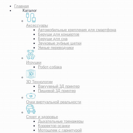
Главная
Каталог
Аксессуары
Автомобильные крепления для смартфона
Беруши для концертов
Беруши для сна
Звуковые зубные щетки
Умные переводчики
Игрушки
Робот-собака
3D Технологии
Вакуумный 3Д принтер
Пищевой 3Д принтер
Очки виртуальной реальности
Спорт и здоровье
Дыхательные тренажеры
Корректор осанки
Мотошлем с гарнитурой