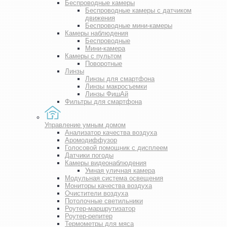
Беспроводные камеры
Беспроводные камеры с датчиком
движения
Беспроводные мини-камеры
Камеры наблюдения
Беспроводные
Мини-камера
Камеры с пультом
Поворотные
Линзы
Линзы для смартфона
Линзы макросъемки
Линзы ФишАй
Фильтры для смартфона
Управление умным домом
Анализатор качества воздуха
Аромодиффузор
Голосовой помощник с дисплеем
Датчики погоды
Камеры видеонаблюдения
Умная уличная камера
Модульная система освещения
Мониторы качества воздуха
Очистители воздуха
Потолочные светильники
Роутер-маршрутизатор
Роутер-репитер
Термометры для мяса