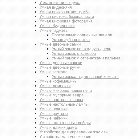
Увлажнители воздуха
Умная видеоняня
Умная прикроватная тумба
Умная система безопасности
Умная цифровая фоторамка
Умные будильники
Умные гаджеты
Портативные солнечные панели
Умная зубная щетка
Умные дверные замки
Умный замок на входную дверь
Умный замок с камерой
Умный замок с отпечатками пальцев
Умные дверные звонки
Умные дверные ручки
Умные зеркала
Умные зеркала для ванной комнаты
Умные кофемашины
Умные лампочки
Умные микроволновые печи
Умные мусорные ведра
Умные настенные часы
Умные настольные лампы
Умные ночники
Умные роутеры
Умные чайники
Умные электронные сейфы
Умный датчик дыма
Устройства для управления жалюзи
Устройства для успокоения