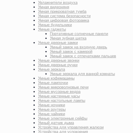
Увлажнители воздуха
Умная видеоняня
Умная прикроватная тумба
Умная система безопасности
Умная цифровая фоторамка
Умные будильники
Умные гаджеты
Портативные солнечные панели
Умная зубная щетка
Умные дверные замки
Умный замок на входную дверь
Умный замок с камерой
Умный замок с отпечатками пальцев
Умные дверные звонки
Умные дверные ручки
Умные зеркала
Умные зеркала для ванной комнаты
Умные кофемашины
Умные лампочки
Умные микроволновые печи
Умные мусорные ведра
Умные настенные часы
Умные настольные лампы
Умные ночники
Умные роутеры
Умные чайники
Умные электронные сейфы
Умный датчик дыма
Устройства для управления жалюзи
Устройства для успокоения