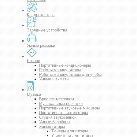
Квадрокоптеры
Зарядные устройства
Умные рюкзаки
Разное
Портативные кондиционеры
Роботы-манипуляторы
Роботы-манипуляторы для учебы
Умные шахматы
Музыка
Браслет метроном
Музыкальные перчатки
Портативные звуковые микшеры
Портативные синтезаторы
Студия звукозаписи
Умные барабаны
Умные гитары
Тюнеры для гитары
Усилители для гитары