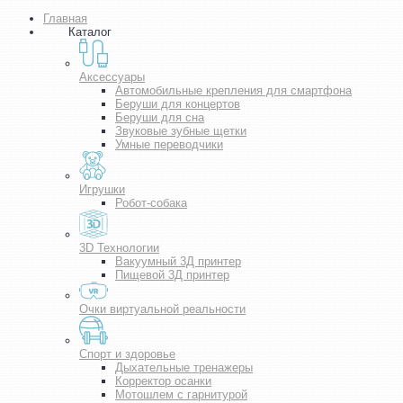
Главная
Каталог
Аксессуары
Автомобильные крепления для смартфона
Беруши для концертов
Беруши для сна
Звуковые зубные щетки
Умные переводчики
Игрушки
Робот-собака
3D Технологии
Вакуумный 3Д принтер
Пищевой 3Д принтер
Очки виртуальной реальности
Спорт и здоровье
Дыхательные тренажеры
Корректор осанки
Мотошлем с гарнитурой