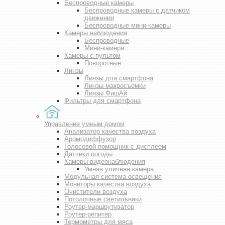
Беспроводные камеры
Беспроводные камеры с датчиком
движения
Беспроводные мини-камеры
Камеры наблюдения
Беспроводные
Мини-камера
Камеры с пультом
Поворотные
Линзы
Линзы для смартфона
Линзы макросъемки
Линзы ФишАй
Фильтры для смартфона
Управление умным домом
Анализатор качества воздуха
Аромодиффузор
Голосовой помощник с дисплеем
Датчики погоды
Камеры видеонаблюдения
Умная уличная камера
Модульная система освещения
Мониторы качества воздуха
Очистители воздуха
Потолочные светильники
Роутер-маршрутизатор
Роутер-репитер
Термометры для мяса