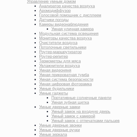
Управление умным домом
Анализатор качества воздуха
Аромодиффузор
Голосовой помощник с дисплеем
Датчики погоды
Камеры видеонаблюдения
Умная уличная камера
Модульная система освещения
Мониторы качества воздуха
Очистители воздуха
Потолочные светильники
Роутер-маршрутизатор
Роутер-репитер
Термометры для мяса
Увлажнители воздуха
Умная видеоняня
Умная прикроватная тумба
Умная система безопасности
Умная цифровая фоторамка
Умные будильники
Умные гаджеты
Портативные солнечные панели
Умная зубная щетка
Умные дверные замки
Умный замок на входную дверь
Умный замок с камерой
Умный замок с отпечатками пальцев
Умные дверные звонки
Умные дверные ручки
Умные зеркала