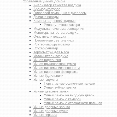
Управление умным домом
Анализатор качества воздуха
Аромодиффузор
Голосовой помощник с дисплеем
Датчики погоды
Камеры видеонаблюдения
Умная уличная камера
Модульная система освещения
Мониторы качества воздуха
Очистители воздуха
Потолочные светильники
Роутер-маршрутизатор
Роутер-репитер
Термометры для мяса
Увлажнители воздуха
Умная видеоняня
Умная прикроватная тумба
Умная система безопасности
Умная цифровая фоторамка
Умные будильники
Умные гаджеты
Портативные солнечные панели
Умная зубная щетка
Умные дверные замки
Умный замок на входную дверь
Умный замок с камерой
Умный замок с отпечатками пальцев
Умные дверные звонки
Умные дверные ручки
Умные зеркала