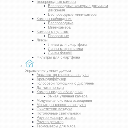
Беспроводные камеры
Беспроводные камеры с датчиком
движения
Беспроводные мини-камеры
Камеры наблюдения
Беспроводные
Мини-камера
Камеры с пультом
Поворотные
Линзы
Линзы для смартфона
Линзы макросъемки
Линзы ФишАй
Фильтры для смартфона
Управление умным домом
Анализатор качества воздуха
Аромодиффузор
Голосовой помощник с дисплеем
Датчики погоды
Камеры видеонаблюдения
Умная уличная камера
Модульная система освещения
Мониторы качества воздуха
Очистители воздуха
Потолочные светильники
Роутер-маршрутизатор
Роутер-репитер
Термометры для мяса