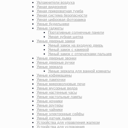
Увлажнители воздуха
Умная видеоняня
Умная прикроватная тумба
Умная система безопасности
Умная цифровая фоторамка
Умные будильники
Умные гаджеты
Портативные солнечные панели
Умная зубная щетка
Умные дверные замки
Умный замок на входную дверь
Умный замок с камерой
Умный замок с отпечатками пальцев
Умные дверные звонки
Умные дверные ручки
Умные зеркала
Умные зеркала для ванной комнаты
Умные кофемашины
Умные лампочки
Умные микроволновые печи
Умные мусорные ведра
Умные настенные часы
Умные настольные лампы
Умные ночники
Умные роутеры
Умные чайники
Умные электронные сейфы
Умный датчик дыма
Устройства для управления жалюзи
Устройства для успокоения