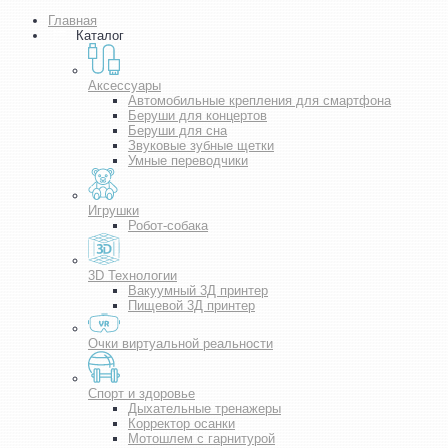
Главная
Каталог
Аксессуары
Автомобильные крепления для смартфона
Беруши для концертов
Беруши для сна
Звуковые зубные щетки
Умные переводчики
Игрушки
Робот-собака
3D Технологии
Вакуумный 3Д принтер
Пищевой 3Д принтер
Очки виртуальной реальности
Спорт и здоровье
Дыхательные тренажеры
Корректор осанки
Мотошлем с гарнитурой