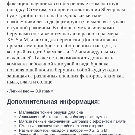
фиксацию наушников и обеспечивает комфортную
посадку. Отметим, что при использовании Sleeep нам
будет удобно спать на боку, так как мягкие
наконечники легко деформируются и мало выступают
из ушной раковины. В наборе с металлическими
берушами поставляются насадки разного размера —
XS, S и M, и чехол для переноски.
Дополнительно
предлагаем приобрести набор пенных насадок, в
который входит 3 комплекта, 12 индивидуальных
вкладышей. Также есть возможность дополнить
комплект небольшой капсулой в виде брелока,
позволяющей носить беруши с собой куда угодно,
защищая от различных внешних факторов, таких как
пыль, влага и солнце.
- Легкий вес — 0,9 грамм
Дополнительная информация:
Маленькие тонкие беруши для сна
Алюминиевый стержень для блокировки шумов
Мягкие пенные наконечники Earfoams с эффектом памяти
Сменные наконечники с обеих сторон стержня
Разные размеры насадок в наборе — XS, S и M
Тканевый чехол для переноски и хранения в комплекте