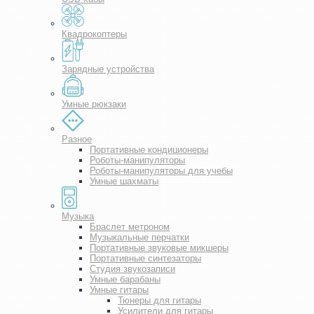
Квадрокоптеры
Зарядные устройства
Умные рюкзаки
Разное
Портативные кондиционеры
Роботы-манипуляторы
Роботы-манипуляторы для учебы
Умные шахматы
Музыка
Браслет метроном
Музыкальные перчатки
Портативные звуковые микшеры
Портативные синтезаторы
Студия звукозаписи
Умные барабаны
Умные гитары
Тюнеры для гитары
Усилители для гитары