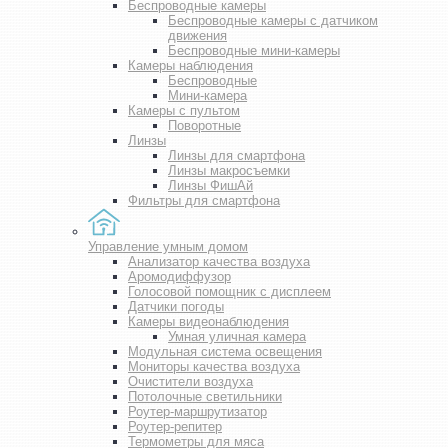
Беспроводные камеры
Беспроводные камеры с датчиком
движения
Беспроводные мини-камеры
Камеры наблюдения
Беспроводные
Мини-камера
Камеры с пультом
Поворотные
Линзы
Линзы для смартфона
Линзы макросъемки
Линзы ФишАй
Фильтры для смартфона
Управление умным домом
Анализатор качества воздуха
Аромодиффузор
Голосовой помощник с дисплеем
Датчики погоды
Камеры видеонаблюдения
Умная уличная камера
Модульная система освещения
Мониторы качества воздуха
Очистители воздуха
Потолочные светильники
Роутер-маршрутизатор
Роутер-репитер
Термометры для мяса