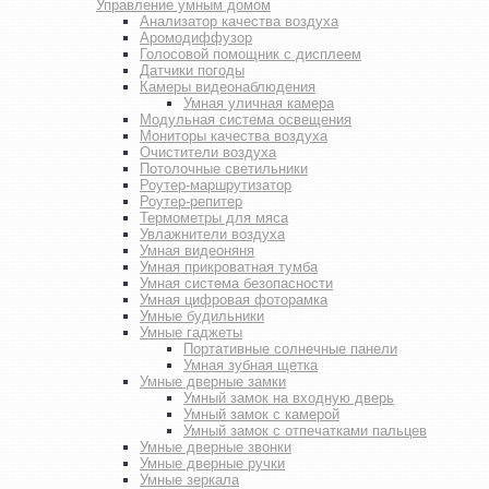
Управление умным домом
Анализатор качества воздуха
Аромодиффузор
Голосовой помощник с дисплеем
Датчики погоды
Камеры видеонаблюдения
Умная уличная камера
Модульная система освещения
Мониторы качества воздуха
Очистители воздуха
Потолочные светильники
Роутер-маршрутизатор
Роутер-репитер
Термометры для мяса
Увлажнители воздуха
Умная видеоняня
Умная прикроватная тумба
Умная система безопасности
Умная цифровая фоторамка
Умные будильники
Умные гаджеты
Портативные солнечные панели
Умная зубная щетка
Умные дверные замки
Умный замок на входную дверь
Умный замок с камерой
Умный замок с отпечатками пальцев
Умные дверные звонки
Умные дверные ручки
Умные зеркала