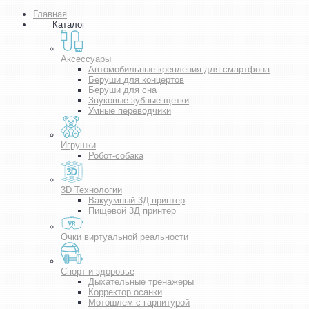
Главная
Каталог
Аксессуары
Автомобильные крепления для смартфона
Беруши для концертов
Беруши для сна
Звуковые зубные щетки
Умные переводчики
Игрушки
Робот-собака
3D Технологии
Вакуумный 3Д принтер
Пищевой 3Д принтер
Очки виртуальной реальности
Спорт и здоровье
Дыхательные тренажеры
Корректор осанки
Мотошлем с гарнитурой