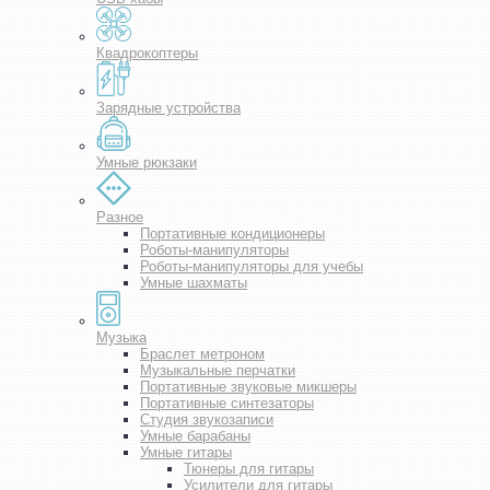
Квадрокоптеры
Зарядные устройства
Умные рюкзаки
Разное
Портативные кондиционеры
Роботы-манипуляторы
Роботы-манипуляторы для учебы
Умные шахматы
Музыка
Браслет метроном
Музыкальные перчатки
Портативные звуковые микшеры
Портативные синтезаторы
Студия звукозаписи
Умные барабаны
Умные гитары
Тюнеры для гитары
Усилители для гитары