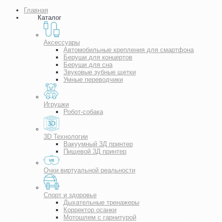
Главная
Каталог
Аксессуары
Автомобильные крепления для смартфона
Беруши для концертов
Беруши для сна
Звуковые зубные щетки
Умные переводчики
Игрушки
Робот-собака
3D Технологии
Вакуумный 3Д принтер
Пищевой 3Д принтер
Очки виртуальной реальности
Спорт и здоровье
Дыхательные тренажеры
Корректор осанки
Мотошлем с гарнитурой