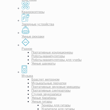
Квадрокоптеры
Зарядные устройства
Умные рюкзаки
Разное
Портативные кондиционеры
Роботы-манипуляторы
Роботы-манипуляторы для учебы
Умные шахматы
Музыка
Браслет метроном
Музыкальные перчатки
Портативные звуковые микшеры
Портативные синтезаторы
Студия звукозаписи
Умные барабаны
Умные гитары
Тюнеры для гитары
Усилители для гитары