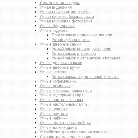
Увлажнители воздуха
Умная видеоняня
Умная прикроватная тумба
Умная система безопасности
Умная цифровая фоторамка
Умные будильники
Умные гаджеты
Портативные солнечные панели
Умная зубная щетка
Умные дверные замки
Умный замок на входную дверь
Умный замок с камерой
Умный замок с отпечатками пальцев
Умные дверные звонки
Умные дверные ручки
Умные зеркала
Умные зеркала для ванной комнаты
Умные кофемашины
Умные лампочки
Умные микроволновые печи
Умные мусорные ведра
Умные настенные часы
Умные настольные лампы
Умные ночники
Умные роутеры
Умные чайники
Умные электронные сейфы
Умный датчик дыма
Устройства для управления жалюзи
Устройства для успокоения