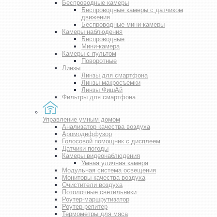
Беспроводные камеры
Беспроводные камеры с датчиком
движения
Беспроводные мини-камеры
Камеры наблюдения
Беспроводные
Мини-камера
Камеры с пультом
Поворотные
Линзы
Линзы для смартфона
Линзы макросъемки
Линзы ФишАй
Фильтры для смартфона
Управление умным домом
Анализатор качества воздуха
Аромодиффузор
Голосовой помощник с дисплеем
Датчики погоды
Камеры видеонаблюдения
Умная уличная камера
Модульная система освещения
Мониторы качества воздуха
Очистители воздуха
Потолочные светильники
Роутер-маршрутизатор
Роутер-репитер
Термометры для мяса