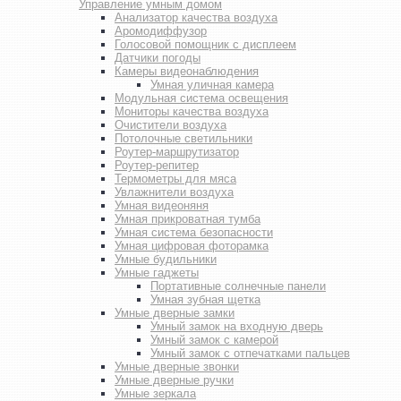
Управление умным домом
Анализатор качества воздуха
Аромодиффузор
Голосовой помощник с дисплеем
Датчики погоды
Камеры видеонаблюдения
Умная уличная камера
Модульная система освещения
Мониторы качества воздуха
Очистители воздуха
Потолочные светильники
Роутер-маршрутизатор
Роутер-репитер
Термометры для мяса
Увлажнители воздуха
Умная видеоняня
Умная прикроватная тумба
Умная система безопасности
Умная цифровая фоторамка
Умные будильники
Умные гаджеты
Портативные солнечные панели
Умная зубная щетка
Умные дверные замки
Умный замок на входную дверь
Умный замок с камерой
Умный замок с отпечатками пальцев
Умные дверные звонки
Умные дверные ручки
Умные зеркала