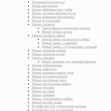
Увлажнители воздуха
Умная видеоняня
Умная прикроватная тумба
Умная система безопасности
Умная цифровая фоторамка
Умные будильники
Умные гаджеты
Портативные солнечные панели
Умная зубная щетка
Умные дверные замки
Умный замок на входную дверь
Умный замок с камерой
Умный замок с отпечатками пальцев
Умные дверные звонки
Умные дверные ручки
Умные зеркала
Умные зеркала для ванной комнаты
Умные кофемашины
Умные лампочки
Умные микроволновые печи
Умные мусорные ведра
Умные настенные часы
Умные настольные лампы
Умные ночники
Умные роутеры
Умные чайники
Умные электронные сейфы
Умный датчик дыма
Устройства для управления жалюзи
Устройства для успокоения