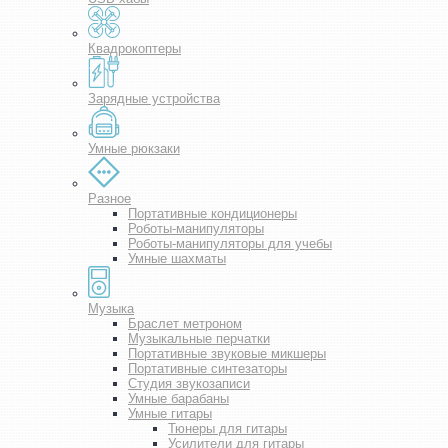
Квадрокоптеры
Зарядные устройства
Умные рюкзаки
Разное
Портативные кондиционеры
Роботы-манипуляторы
Роботы-манипуляторы для учебы
Умные шахматы
Музыка
Браслет метроном
Музыкальные перчатки
Портативные звуковые микшеры
Портативные синтезаторы
Студия звукозаписи
Умные барабаны
Умные гитары
Тюнеры для гитары
Усилители для гитары