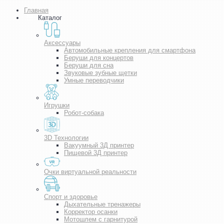
Главная
Каталог
Аксессуары
Автомобильные крепления для смартфона
Беруши для концертов
Беруши для сна
Звуковые зубные щетки
Умные переводчики
Игрушки
Робот-собака
3D Технологии
Вакуумный 3Д принтер
Пищевой 3Д принтер
Очки виртуальной реальности
Спорт и здоровье
Дыхательные тренажеры
Корректор осанки
Мотошлем с гарнитурой