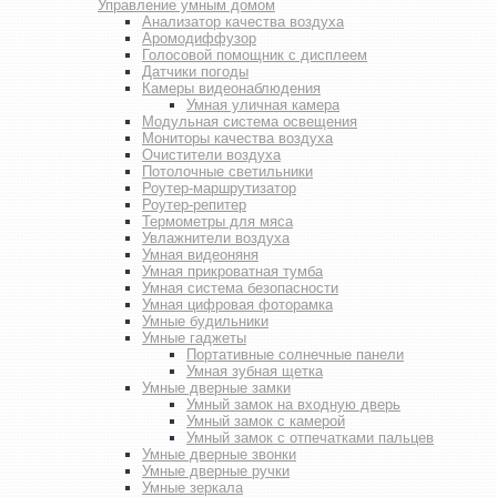
Управление умным домом
Анализатор качества воздуха
Аромодиффузор
Голосовой помощник с дисплеем
Датчики погоды
Камеры видеонаблюдения
Умная уличная камера
Модульная система освещения
Мониторы качества воздуха
Очистители воздуха
Потолочные светильники
Роутер-маршрутизатор
Роутер-репитер
Термометры для мяса
Увлажнители воздуха
Умная видеоняня
Умная прикроватная тумба
Умная система безопасности
Умная цифровая фоторамка
Умные будильники
Умные гаджеты
Портативные солнечные панели
Умная зубная щетка
Умные дверные замки
Умный замок на входную дверь
Умный замок с камерой
Умный замок с отпечатками пальцев
Умные дверные звонки
Умные дверные ручки
Умные зеркала