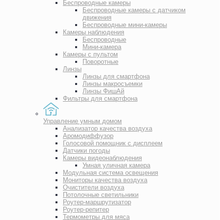
Беспроводные камеры
Беспроводные камеры с датчиком
движения
Беспроводные мини-камеры
Камеры наблюдения
Беспроводные
Мини-камера
Камеры с пультом
Поворотные
Линзы
Линзы для смартфона
Линзы макросъемки
Линзы ФишАй
Фильтры для смартфона
Управление умным домом
Анализатор качества воздуха
Аромодиффузор
Голосовой помощник с дисплеем
Датчики погоды
Камеры видеонаблюдения
Умная уличная камера
Модульная система освещения
Мониторы качества воздуха
Очистители воздуха
Потолочные светильники
Роутер-маршрутизатор
Роутер-репитер
Термометры для мяса