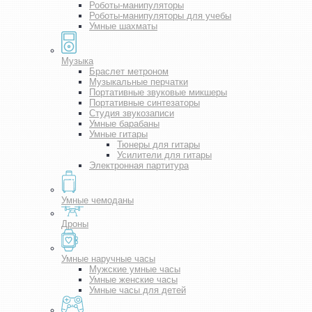
Роботы-манипуляторы
Роботы-манипуляторы для учебы
Умные шахматы
Музыка
Браслет метроном
Музыкальные перчатки
Портативные звуковые микшеры
Портативные синтезаторы
Студия звукозаписи
Умные барабаны
Умные гитары
Тюнеры для гитары
Усилители для гитары
Электронная партитура
Умные чемоданы
Дроны
Умные наручные часы
Мужские умные часы
Умные женские часы
Умные часы для детей