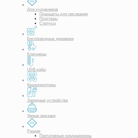
Для художников
Планшеты для рисования
Плоттеры
Стилусы
Беспроводные динамики
Ключницы
USB-хабы
Квадрокоптеры
Зарядные устройства
Умные рюкзаки
Разное
Портативные кондиционеры