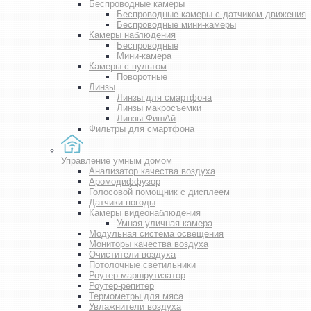
Беспроводные камеры
Беспроводные камеры с датчиком движения
Беспроводные мини-камеры
Камеры наблюдения
Беспроводные
Мини-камера
Камеры с пультом
Поворотные
Линзы
Линзы для смартфона
Линзы макросъемки
Линзы ФишАй
Фильтры для смартфона
Управление умным домом
Анализатор качества воздуха
Аромодиффузор
Голосовой помощник с дисплеем
Датчики погоды
Камеры видеонаблюдения
Умная уличная камера
Модульная система освещения
Мониторы качества воздуха
Очистители воздуха
Потолочные светильники
Роутер-маршрутизатор
Роутер-репитер
Термометры для мяса
Увлажнители воздуха