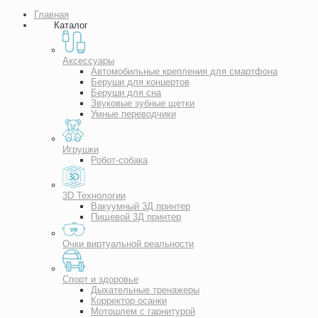
Главная
Каталог
Аксессуары
Автомобильные крепления для смартфона
Беруши для концертов
Беруши для сна
Звуковые зубные щетки
Умные переводчики
Игрушки
Робот-собака
3D Технологии
Вакуумный 3Д принтер
Пищевой 3Д принтер
Очки виртуальной реальности
Спорт и здоровье
Дыхательные тренажеры
Корректор осанки
Мотошлем с гарнитурой