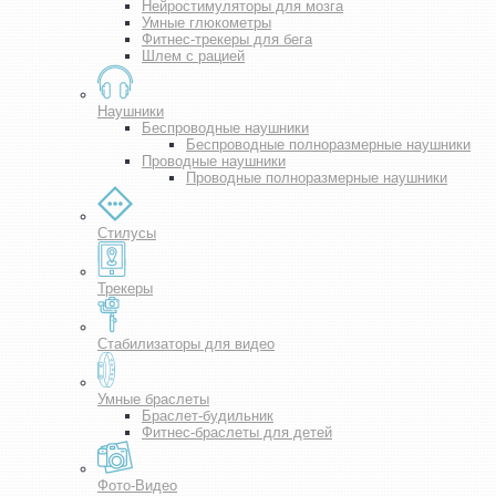
Нейростимуляторы для мозга
Умные глюкометры
Фитнес-трекеры для бега
Шлем с рацией
Наушники
Беспроводные наушники
Беспроводные полноразмерные наушники
Проводные наушники
Проводные полноразмерные наушники
Стилусы
Трекеры
Стабилизаторы для видео
Умные браслеты
Браслет-будильник
Фитнес-браслеты для детей
Фото-Видео