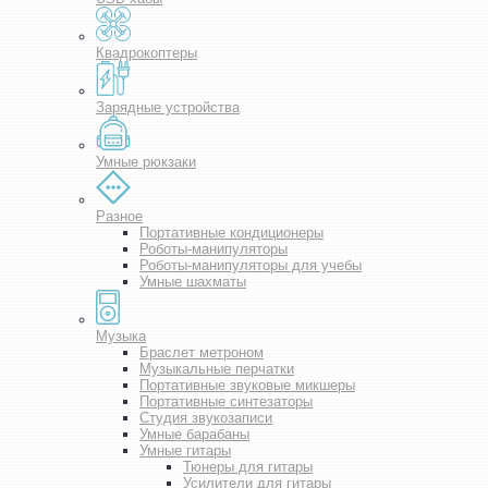
Квадрокоптеры
Зарядные устройства
Умные рюкзаки
Разное
Портативные кондиционеры
Роботы-манипуляторы
Роботы-манипуляторы для учебы
Умные шахматы
Музыка
Браслет метроном
Музыкальные перчатки
Портативные звуковые микшеры
Портативные синтезаторы
Студия звукозаписи
Умные барабаны
Умные гитары
Тюнеры для гитары
Усилители для гитары