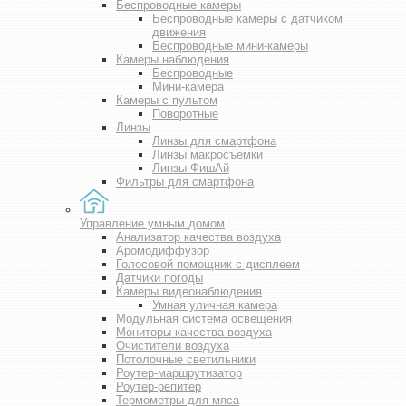
Беспроводные камеры
Беспроводные камеры с датчиком
движения
Беспроводные мини-камеры
Камеры наблюдения
Беспроводные
Мини-камера
Камеры с пультом
Поворотные
Линзы
Линзы для смартфона
Линзы макросъемки
Линзы ФишАй
Фильтры для смартфона
Управление умным домом
Анализатор качества воздуха
Аромодиффузор
Голосовой помощник с дисплеем
Датчики погоды
Камеры видеонаблюдения
Умная уличная камера
Модульная система освещения
Мониторы качества воздуха
Очистители воздуха
Потолочные светильники
Роутер-маршрутизатор
Роутер-репитер
Термометры для мяса