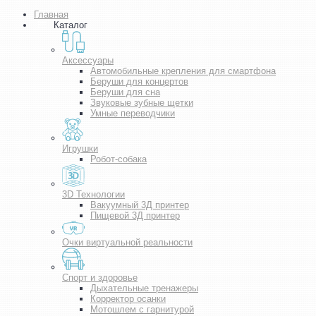
Главная
Каталог
Аксессуары
Автомобильные крепления для смартфона
Беруши для концертов
Беруши для сна
Звуковые зубные щетки
Умные переводчики
Игрушки
Робот-собака
3D Технологии
Вакуумный 3Д принтер
Пищевой 3Д принтер
Очки виртуальной реальности
Спорт и здоровье
Дыхательные тренажеры
Корректор осанки
Мотошлем с гарнитурой