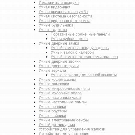
Увлажнители воздуха
Умная видеоняня
Умная прикроватная тумба
Умная система безопасности
Умная цифровая фоторамка
Умные будильники
Умные гаджеты
Портативные солнечные панели
Умная зубная щетка
Умные дверные замки
Умный замок на входную дверь
Умный замок с камерой
Умный замок с отпечатками пальцев
Умные дверные звонки
Умные дверные ручки
Умные зеркала
Умные зеркала для ванной комнаты
Умные кофемашины
Умные лампочки
Умные микроволновые печи
Умные мусорные ведра
Умные настенные часы
Умные настольные лампы
Умные ночники
Умные роутеры
Умные чайники
Умные электронные сейфы
Умный датчик дыма
Устройства для управления жалюзи
Устройства для успокоения