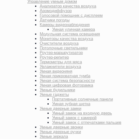
Управление умным домом
Анализатор качества воздуха
Аромодиффузор
Голосовой помощник с дисплеем
Датчики погоды
Камеры видеонаблюдения
Умная уличная камера
Модульная система освещения
Мониторы качества воздуха
Очистители воздуха
Потолочные светильники
Роутер-маршрутизатор
Роутер-репитер
Термометры для мяса
Увлажнители воздуха
Умная видеоняня
Умная прикроватная тумба
Умная система безопасности
Умная цифровая фоторамка
Умные будильники
Умные гаджеты
Портативные солнечные панели
Умная зубная щетка
Умные дверные замки
Умный замок на входную дверь
Умный замок с камерой
Умный замок с отпечатками пальцев
Умные дверные звонки
Умные дверные ручки
Умные зеркала