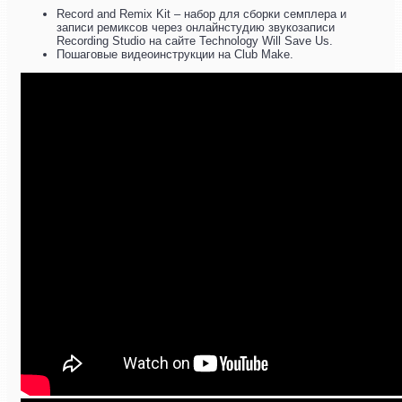
Record and Remix Kit – набор для сборки семплера и
записи ремиксов через онлайнстудию звукозаписи
Recording Studio на сайте Technology Will Save Us.
Пошаговые видеоинструкции на Club Make.