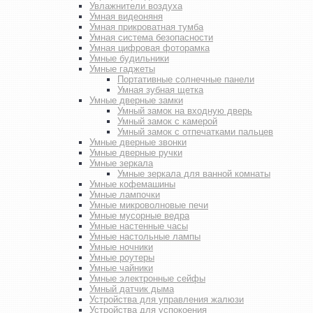
Увлажнители воздуха
Умная видеоняня
Умная прикроватная тумба
Умная система безопасности
Умная цифровая фоторамка
Умные будильники
Умные гаджеты
Портативные солнечные панели
Умная зубная щетка
Умные дверные замки
Умный замок на входную дверь
Умный замок с камерой
Умный замок с отпечатками пальцев
Умные дверные звонки
Умные дверные ручки
Умные зеркала
Умные зеркала для ванной комнаты
Умные кофемашины
Умные лампочки
Умные микроволновые печи
Умные мусорные ведра
Умные настенные часы
Умные настольные лампы
Умные ночники
Умные роутеры
Умные чайники
Умные электронные сейфы
Умный датчик дыма
Устройства для управления жалюзи
Устройства для успокоения