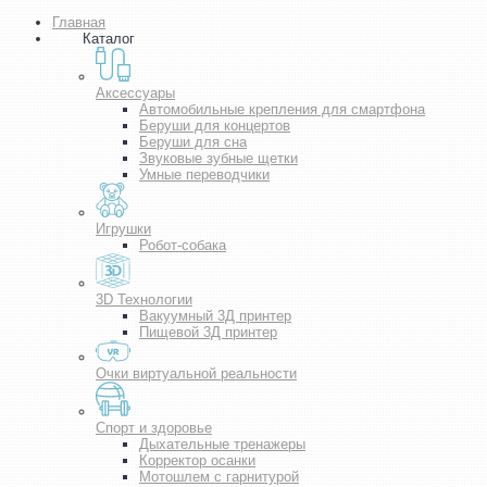
Главная
Каталог
Аксессуары
Автомобильные крепления для смартфона
Беруши для концертов
Беруши для сна
Звуковые зубные щетки
Умные переводчики
Игрушки
Робот-собака
3D Технологии
Вакуумный 3Д принтер
Пищевой 3Д принтер
Очки виртуальной реальности
Спорт и здоровье
Дыхательные тренажеры
Корректор осанки
Мотошлем с гарнитурой