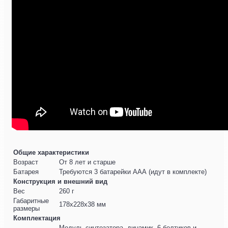
Общие характеристики
Возраст
От 8 лет и старше
Батарея
Требуются 3 батарейки ААА (идут в комплекте)
Конструкция и внешний вид
Вес
260 г
Габаритные
178x228x38 мм
размеры
Комплектация
Модуль синтезатора, динамик, 6 болтиков и