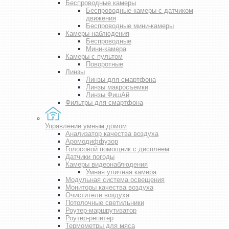
Беспроводные камеры
Беспроводные камеры с датчиком
движения
Беспроводные мини-камеры
Камеры наблюдения
Беспроводные
Мини-камера
Камеры с пультом
Поворотные
Линзы
Линзы для смартфона
Линзы макросъемки
Линзы ФишАй
Фильтры для смартфона
Управление умным домом
Анализатор качества воздуха
Аромодиффузор
Голосовой помощник с дисплеем
Датчики погоды
Камеры видеонаблюдения
Умная уличная камера
Модульная система освещения
Мониторы качества воздуха
Очистители воздуха
Потолочные светильники
Роутер-маршрутизатор
Роутер-репитер
Термометры для мяса