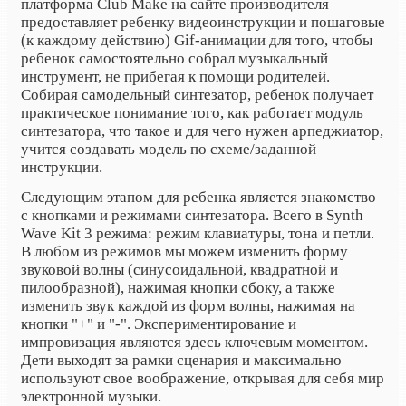
платформа Club Make на сайте производителя
предоставляет ребенку видеоинструкции и пошаговые
(к каждому действию) Gif-анимации для того, чтобы
ребенок самостоятельно собрал музыкальный
инструмент, не прибегая к помощи родителей.
Собирая самодельный синтезатор, ребенок получает
практическое понимание того, как работает модуль
синтезатора, что такое и для чего нужен арпеджиатор,
учится создавать модель по схеме/заданной
инструкции.
Следующим этапом для ребенка является знакомство
с кнопками и режимами синтезатора. Всего в Synth
Wave Kit 3 режима: режим клавиатуры, тона и петли.
В любом из режимов мы можем изменить форму
звуковой волны (синусоидальной, квадратной и
пилообразной), нажимая кнопки сбоку, а также
изменить звук каждой из форм волны, нажимая на
кнопки "+" и "-". Экспериментирование и
импровизация являются здесь ключевым моментом.
Дети выходят за рамки сценария и максимально
используют свое воображение, открывая для себя мир
электронной музыки.