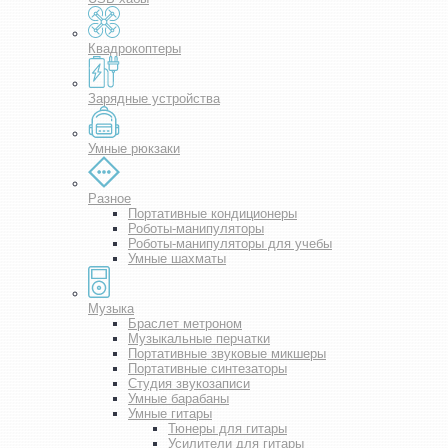
Квадрокоптеры
Зарядные устройства
Умные рюкзаки
Разное
Портативные кондиционеры
Роботы-манипуляторы
Роботы-манипуляторы для учебы
Умные шахматы
Музыка
Браслет метроном
Музыкальные перчатки
Портативные звуковые микшеры
Портативные синтезаторы
Студия звукозаписи
Умные барабаны
Умные гитары
Тюнеры для гитары
Усилители для гитары