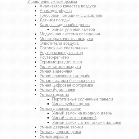
Управление умным домом
Анализатор качества воздуха
Аромодиффузор
Голосовой помощник с дисплеем
Датчики погоды
Камеры видеонаблюдения
Умная уличная камера
Модульная система освещения
Мониторы качества воздуха
Очистители воздуха
Потолочные светильники
Роутер-маршрутизатор
Роутер-репитер
Термометры для мяса
Увлажнители воздуха
Умная видеоняня
Умная прикроватная тумба
Умная система безопасности
Умная цифровая фоторамка
Умные будильники
Умные гаджеты
Портативные солнечные панели
Умная зубная щетка
Умные дверные замки
Умный замок на входную дверь
Умный замок с камерой
Умный замок с отпечатками пальцев
Умные дверные звонки
Умные дверные ручки
Умные зеркала