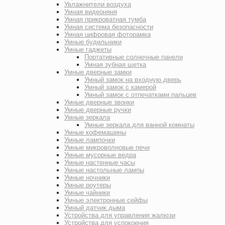
Увлажнители воздуха
Умная видеоняня
Умная прикроватная тумба
Умная система безопасности
Умная цифровая фоторамка
Умные будильники
Умные гаджеты
Портативные солнечные панели
Умная зубная щетка
Умные дверные замки
Умный замок на входную дверь
Умный замок с камерой
Умный замок с отпечатками пальцев
Умные дверные звонки
Умные дверные ручки
Умные зеркала
Умные зеркала для ванной комнаты
Умные кофемашины
Умные лампочки
Умные микроволновые печи
Умные мусорные ведра
Умные настенные часы
Умные настольные лампы
Умные ночники
Умные роутеры
Умные чайники
Умные электронные сейфы
Умный датчик дыма
Устройства для управления жалюзи
Устройства для успокоения