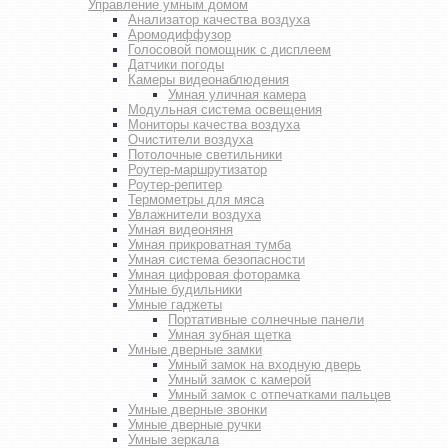
Управление умным домом
Анализатор качества воздуха
Аромодиффузор
Голосовой помощник с дисплеем
Датчики погоды
Камеры видеонаблюдения
Умная уличная камера
Модульная система освещения
Мониторы качества воздуха
Очистители воздуха
Потолочные светильники
Роутер-маршрутизатор
Роутер-репитер
Термометры для мяса
Увлажнители воздуха
Умная видеоняня
Умная прикроватная тумба
Умная система безопасности
Умная цифровая фоторамка
Умные будильники
Умные гаджеты
Портативные солнечные панели
Умная зубная щетка
Умные дверные замки
Умный замок на входную дверь
Умный замок с камерой
Умный замок с отпечатками пальцев
Умные дверные звонки
Умные дверные ручки
Умные зеркала