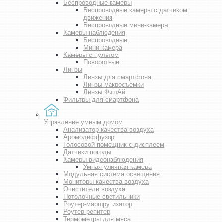
Беспроводные камеры
Беспроводные камеры с датчиком
движения
Беспроводные мини-камеры
Камеры наблюдения
Беспроводные
Мини-камера
Камеры с пультом
Поворотные
Линзы
Линзы для смартфона
Линзы макросъемки
Линзы ФишАй
Фильтры для смартфона
Управление умным домом
Анализатор качества воздуха
Аромодиффузор
Голосовой помощник с дисплеем
Датчики погоды
Камеры видеонаблюдения
Умная уличная камера
Модульная система освещения
Мониторы качества воздуха
Очистители воздуха
Потолочные светильники
Роутер-маршрутизатор
Роутер-репитер
Термометры для мяса