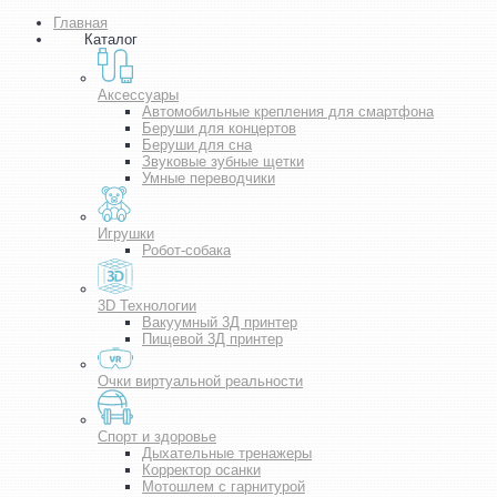
Главная
Каталог
Аксессуары
Автомобильные крепления для смартфона
Беруши для концертов
Беруши для сна
Звуковые зубные щетки
Умные переводчики
Игрушки
Робот-собака
3D Технологии
Вакуумный 3Д принтер
Пищевой 3Д принтер
Очки виртуальной реальности
Спорт и здоровье
Дыхательные тренажеры
Корректор осанки
Мотошлем с гарнитурой