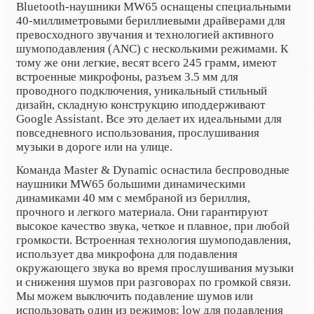
Bluetooth
-наушники MW65 оснащены специальными
40-миллиметровыми бериллиевыми драйверами для
превосходного звучания и технологией активного
шумоподавления (ANC) с несколькими режимами. К
тому же они легкие, весят всего 245 грамм, имеют
встроенные микрофоны, разъем 3.5 мм для
проводного подключения, уникальный стильный
дизайн, складную конструкцию и
поддерживают
Google Assistant
. Все это делает их идеальными для
повседневного использования, прослушивания
музыки в дороге или на улице.
Команда Master & Dynamic
оснастила беспроводные
наушники MW65 большими динамическими
динамиками 40 мм с мембраной из бериллия,
прочного и легкого материала. Они гарантируют
высокое качество звука, четкое и плавное, при любой
громкости. Встроенная технология шумоподавления,
использует два микрофона для подавления
окружающего звука во время прослушивания музыки
и снижения шумов при разговорах по громкой связи.
Мы можем выключить подавление шумов или
использовать один из режимов: low для подавления