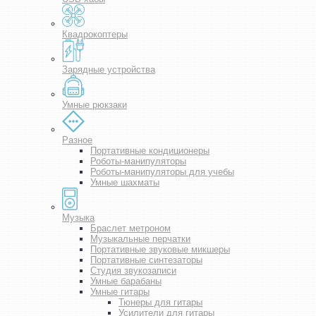
Квадрокоптеры
Зарядные устройства
Умные рюкзаки
Разное
Портативные кондиционеры
Роботы-манипуляторы
Роботы-манипуляторы для учебы
Умные шахматы
Музыка
Браслет метроном
Музыкальные перчатки
Портативные звуковые микшеры
Портативные синтезаторы
Студия звукозаписи
Умные барабаны
Умные гитары
Тюнеры для гитары
Усилители для гитары