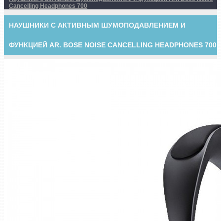
Cancelling Headphones 700
НАУШНИКИ С АКТИВНЫМ ШУМОПОДАВЛЕНИЕМ И
ФУНКЦИЕЙ AR. BOSE NOISE CANCELLING HEADPHONES 700