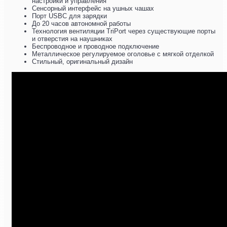
настройки и управления
Сенсорный интерфейс на ушных чашах
Порт USBC для зарядки
До 20 часов автономной работы
Технология вентиляции TriPort через существующие порты
и отверстия на наушниках
Беспроводное и проводное подключение
Металлическое регулируемое оголовье с мягкой отделкой
Стильный, оригинальный дизайн