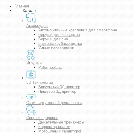
Главная
Каталог
Аксессуары
Автомобильные крепления для смартфона
Беруши для концертов
Беруши для сна
Звуковые зубные щетки
Умные переводчики
Игрушки
Робот-собака
3D Технологии
Вакуумный 3Д принтер
Пищевой 3Д принтер
Очки виртуальной реальности
Спорт и здоровье
Дыхательные тренажеры
Корректор осанки
Мотошлем с гарнитурой