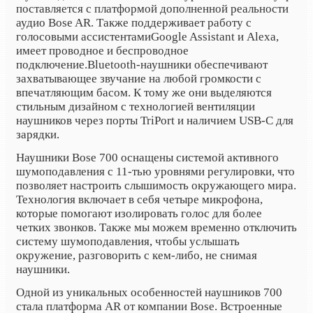
поставляется с платформой
дополненной реальности
аудио Bose AR. Также поддерживает работу с
голосовыми ассистентами
Google Assistant и Alexa,
имеет проводное и беспроводное
подключение.
Bluetooth
-наушники обеспечивают
захватывающее звучание на любой громкости с
впечатляющим басом. К тому же они выделяются
стильным дизайном с технологией вентиляции
наушников через порты TriPort и наличием USB-C для
зарядки.
Наушники
Bose
700 оснащены системой активного
шумоподавления с 11-тью уровнями регулировки, что
позволяет настроить слышимость окружающего мира.
Технология включает в себя четыре микрофона,
которые помогают изолировать голос для более
четких звонков. Также мы можем временно отключить
систему шумоподавления, чтобы услышать
окружение, разговорить с кем-либо, не снимая
наушники.
Одной из уникальных особенностей наушников 700
стала платформа AR от компании Bose. Встроенные