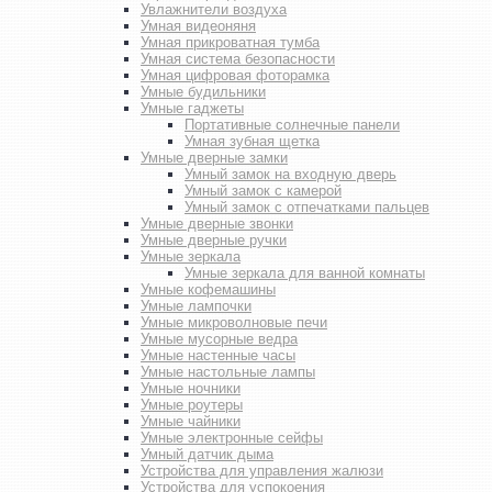
Увлажнители воздуха
Умная видеоняня
Умная прикроватная тумба
Умная система безопасности
Умная цифровая фоторамка
Умные будильники
Умные гаджеты
Портативные солнечные панели
Умная зубная щетка
Умные дверные замки
Умный замок на входную дверь
Умный замок с камерой
Умный замок с отпечатками пальцев
Умные дверные звонки
Умные дверные ручки
Умные зеркала
Умные зеркала для ванной комнаты
Умные кофемашины
Умные лампочки
Умные микроволновые печи
Умные мусорные ведра
Умные настенные часы
Умные настольные лампы
Умные ночники
Умные роутеры
Умные чайники
Умные электронные сейфы
Умный датчик дыма
Устройства для управления жалюзи
Устройства для успокоения