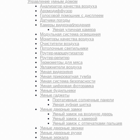
Управление умным домом
Анализатор качества воздуха
Аромодиффузор
Голосовой помощник с дисплеем
Датчики погоды
Камеры видеонаблюдения
Умная уличная камера
Модульная система освещения
Мониторы качества воздуха
Очистители воздуха
Потолочные светильники
Роутер-маршрутизатор
Роутер-репитер
Термометры для мяса
Увлажнители воздуха
Умная видеоняня
Умная прикроватная тумба
Умная система безопасности
Умная цифровая фоторамка
Умные будильники
Умные гаджеты
Портативные солнечные панели
Умная зубная щетка
Умные дверные замки
Умный замок на входную дверь
Умный замок с камерой
Умный замок с отпечатками пальцев
Умные дверные звонки
Умные дверные ручки
Умные зеркала