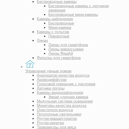
Беспроводные камеры
Беспроводные камеры с датчиком
движения
Беспроводные мини-камеры
Камеры наблюдения
Беспроводные
Мини-камера
Камеры с пультом
Поворотные
Линзы
Линзы для смартфона
Линзы макросъемки
Линзы ФишАй
Фильтры для смартфона
Управление умным домом
Анализатор качества воздуха
Аромодиффузор
Голосовой помощник с дисплеем
Датчики погоды
Камеры видеонаблюдения
Умная уличная камера
Модульная система освещения
Мониторы качества воздуха
Очистители воздуха
Потолочные светильники
Роутер-маршрутизатор
Роутер-репитер
Термометры для мяса