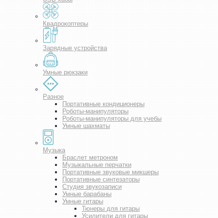
Квадрокоптеры
Зарядные устройства
Умные рюкзаки
Разное
Портативные кондиционеры
Роботы-манипуляторы
Роботы-манипуляторы для учебы
Умные шахматы
Музыка
Браслет метроном
Музыкальные перчатки
Портативные звуковые микшеры
Портативные синтезаторы
Студия звукозаписи
Умные барабаны
Умные гитары
Тюнеры для гитары
Усилители для гитары