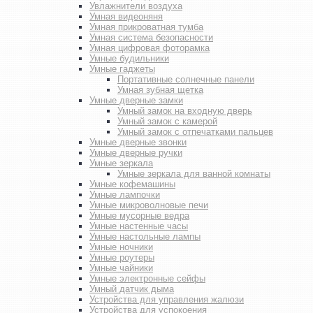
Увлажнители воздуха
Умная видеоняня
Умная прикроватная тумба
Умная система безопасности
Умная цифровая фоторамка
Умные будильники
Умные гаджеты
Портативные солнечные панели
Умная зубная щетка
Умные дверные замки
Умный замок на входную дверь
Умный замок с камерой
Умный замок с отпечатками пальцев
Умные дверные звонки
Умные дверные ручки
Умные зеркала
Умные зеркала для ванной комнаты
Умные кофемашины
Умные лампочки
Умные микроволновые печи
Умные мусорные ведра
Умные настенные часы
Умные настольные лампы
Умные ночники
Умные роутеры
Умные чайники
Умные электронные сейфы
Умный датчик дыма
Устройства для управления жалюзи
Устройства для успокоения