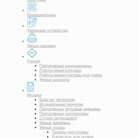
Квадрокоптеры
Зарядные устройства
Умные рюкзаки
Разное
Портативные кондиционеры
Роботы-манипуляторы
Роботы-манипуляторы для учебы
Умные шахматы
Музыка
Браслет метроном
Музыкальные перчатки
Портативные звуковые микшеры
Портативные синтезаторы
Студия звукозаписи
Умные барабаны
Умные гитары
Тюнеры для гитары
Усилители для гитары