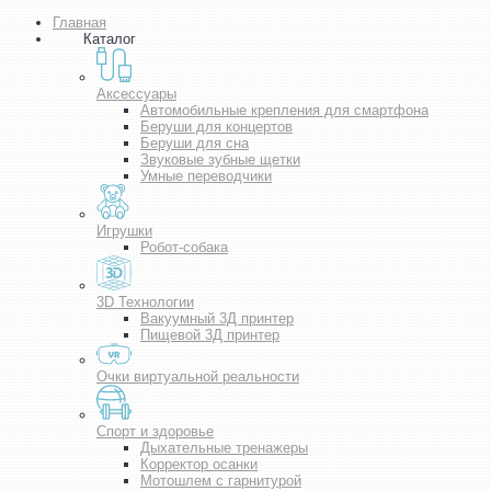
Главная
Каталог
Аксессуары
Автомобильные крепления для смартфона
Беруши для концертов
Беруши для сна
Звуковые зубные щетки
Умные переводчики
Игрушки
Робот-собака
3D Технологии
Вакуумный 3Д принтер
Пищевой 3Д принтер
Очки виртуальной реальности
Спорт и здоровье
Дыхательные тренажеры
Корректор осанки
Мотошлем с гарнитурой