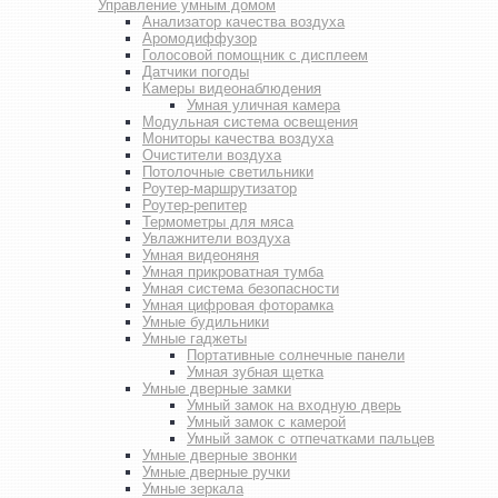
Управление умным домом
Анализатор качества воздуха
Аромодиффузор
Голосовой помощник с дисплеем
Датчики погоды
Камеры видеонаблюдения
Умная уличная камера
Модульная система освещения
Мониторы качества воздуха
Очистители воздуха
Потолочные светильники
Роутер-маршрутизатор
Роутер-репитер
Термометры для мяса
Увлажнители воздуха
Умная видеоняня
Умная прикроватная тумба
Умная система безопасности
Умная цифровая фоторамка
Умные будильники
Умные гаджеты
Портативные солнечные панели
Умная зубная щетка
Умные дверные замки
Умный замок на входную дверь
Умный замок с камерой
Умный замок с отпечатками пальцев
Умные дверные звонки
Умные дверные ручки
Умные зеркала