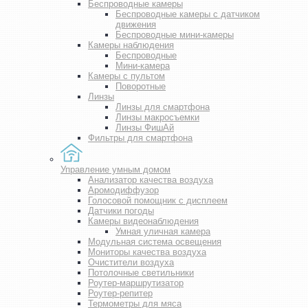
Беспроводные камеры
Беспроводные камеры с датчиком
движения
Беспроводные мини-камеры
Камеры наблюдения
Беспроводные
Мини-камера
Камеры с пультом
Поворотные
Линзы
Линзы для смартфона
Линзы макросъемки
Линзы ФишАй
Фильтры для смартфона
Управление умным домом
Анализатор качества воздуха
Аромодиффузор
Голосовой помощник с дисплеем
Датчики погоды
Камеры видеонаблюдения
Умная уличная камера
Модульная система освещения
Мониторы качества воздуха
Очистители воздуха
Потолочные светильники
Роутер-маршрутизатор
Роутер-репитер
Термометры для мяса