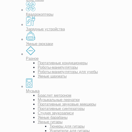
Квадрокоптеры
Зарядные устройства
Умные рюкзаки
Разное
Портативные кондиционеры
Роботы-манипуляторы
Роботы-манипуляторы для учебы
Умные шахматы
Музыка
Браслет метроном
Музыкальные перчатки
Портативные звуковые микшеры
Портативные синтезаторы
Студия звукозаписи
Умные барабаны
Умные гитары
Тюнеры для гитары
Усилители для гитары