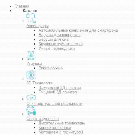
Главная
Каталог
Аксессуары
Автомобильные крепления для смартфона
Беруши для концертов
Беруши для сна
Звуковые зубные щетки
Умные переводчики
Игрушки
Робот-собака
3D Технологии
Вакуумный 3Д принтер
Пищевой 3Д принтер
Очки виртуальной реальности
Спорт и здоровье
Дыхательные тренажеры
Корректор осанки
Мотошлем с гарнитурой