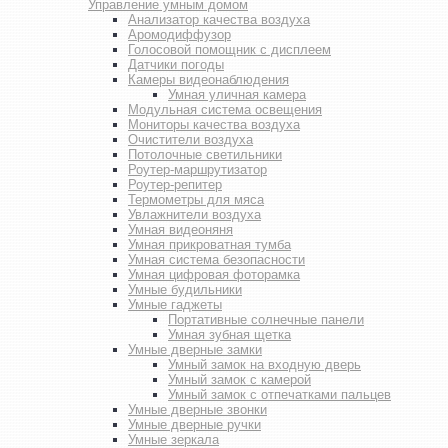
Управление умным домом
Анализатор качества воздуха
Аромодиффузор
Голосовой помощник с дисплеем
Датчики погоды
Камеры видеонаблюдения
Умная уличная камера
Модульная система освещения
Мониторы качества воздуха
Очистители воздуха
Потолочные светильники
Роутер-маршрутизатор
Роутер-репитер
Термометры для мяса
Увлажнители воздуха
Умная видеоняня
Умная прикроватная тумба
Умная система безопасности
Умная цифровая фоторамка
Умные будильники
Умные гаджеты
Портативные солнечные панели
Умная зубная щетка
Умные дверные замки
Умный замок на входную дверь
Умный замок с камерой
Умный замок с отпечатками пальцев
Умные дверные звонки
Умные дверные ручки
Умные зеркала