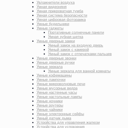
Увлажнители воздуха
Умная видеоняня
Умная прикроватная тумба
Умная система безопасности
Умная цифровая фоторамка
Умные будильники
Умные гаджеты
Портативные солнечные панели
Умная зубная щетка
Умные дверные замки
Умный замок на входную дверь
Умный замок с камерой
Умный замок с отпечатками пальцев
Умные дверные звонки
Умные дверные ручки
Умные зеркала
Умные зеркала для ванной комнаты
Умные кофемашины
Умные лампочки
Умные микроволновые печи
Умные мусорные ведра
Умные настенные часы
Умные настольные лампы
Умные ночники
Умные роутеры
Умные чайники
Умные электронные сейфы
Умный датчик дыма
Устройства для управления жалюзи
Устройства для успокоения