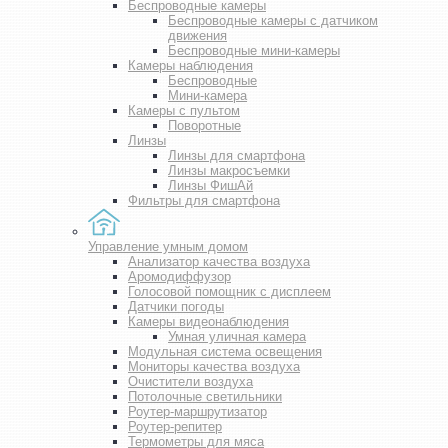
Беспроводные камеры
Беспроводные камеры с датчиком
движения
Беспроводные мини-камеры
Камеры наблюдения
Беспроводные
Мини-камера
Камеры с пультом
Поворотные
Линзы
Линзы для смартфона
Линзы макросъемки
Линзы ФишАй
Фильтры для смартфона
Управление умным домом
Анализатор качества воздуха
Аромодиффузор
Голосовой помощник с дисплеем
Датчики погоды
Камеры видеонаблюдения
Умная уличная камера
Модульная система освещения
Мониторы качества воздуха
Очистители воздуха
Потолочные светильники
Роутер-маршрутизатор
Роутер-репитер
Термометры для мяса