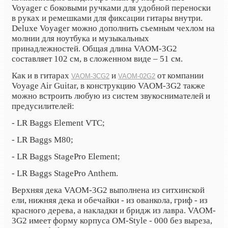
Voyager с боковыми ручками для удобной переноски
в руках и ремешками для фиксации гитары внутри.
Deluxe Voyager можно дополнить съемным чехлом на
молнии для ноутбука и музыкальных
принадлежностей. Общая длина VAOM-3G2
составляет 102 см, в сложенном виде – 51 см.
Как и в гитарах
и
от компании
VAOM-3CG2
VAOM-02G2
Voyage Air Guitar, в конструкцию VAOM-3G2 также
можно встроить любую из систем звукоснимателей и
предусилителей:
- LR Baggs Element VTC;
- LR Baggs M80;
- LR Baggs StagePro Element;
- LR Baggs StagePro Anthem.
Верхняя дека VAOM-3G2 выполнена из ситхинской
ели, нижняя дека и обечайки - из ованкола, гриф - из
красного дерева, а накладки и бридж из лавра. VAOM-
3G2 имеет форму корпуса OM-Style - 000 без выреза,